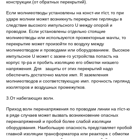
конструкции.(от обратных перекрытий).
Если молниеотводы установлены на конст-ии п\ст, то при
ударе молнии может возникнуть перекрытие гирлянды в
следствие высокого импульсного U между опорой и
проводом. Если установлены отдельно стоящие
молниеотводы или используются прожекторные мачты, то
перекрытие может произойти по воздуху между
молниеотводом и проводами или оборудованием. Высокое
импульсное U может с зазем-го устройства попасть на
корпус тр-ра и пробить изоляцию его обмотки низшего
напряжения. Для защиты от этих перекрытий надо
обеспечить достаточно малое имп. R заземления
молниеотводов и соответствующую имп. прочность гирлянд
изоляторов и воздушных промежутков.
3.От набегающих волн.
Приход волн перенапряжения по проводам линии на п\ст-ю
в ряде случаев может вызвать возникновение опасных
перенапряжений и пробой более слабой изоляции
оборудования. Наибольшую опасность представляет пробой
главной изоляции трансформатора или реактора с обмотки