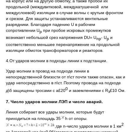
на корпус или на другую обмотку, а также пробой их
продольной (междувитковой, междукатушечной или
междуслоевой) изоляции в случае волны с крутым фронтом
и срезом. Для защиты устанавливаются вентильные
разрядники. Благодаря падению U в рабочем
сопротивлении U
при пробое искровых промежутков
р
возникает небольшой срез напряжения DU= U
- U
и
пр
р
соответственно меньшее перенапряжение на продольной
изоляции обмоток трансформаторов и реакторов.
4.От ударов молнии в подходы линии к подстанции.
Удар молнии в провод на подходе линии в
непосредственной близости от п\ст почти также опасен, как и
удар непосредственно в п\ст. Поэтому провода на подходе
0
д\б защищены тросами с a£20
и заземлениями с R
£10 Ом.
з
7. Число ударов молнии ЛЭП и число аварий.
Линия собирает все удары молнии, которые будут
приходиться на площадь 35
h от опоры.
2
,где n-число ударов молнии в 1 км
за 1грозовой час (n=0,06(согласно руководящих указаний