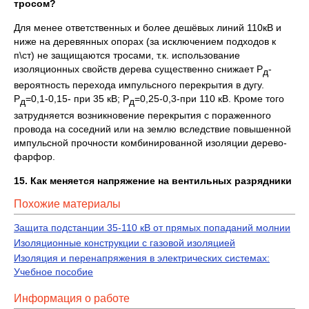
тросом?
Для менее ответственных и более дешёвых линий 110кВ и
ниже на деревянных опорах (за исключением подходов к
п\ст) не защищаются тросами, т.к. использование
изоляционных свойств дерева существенно снижает P
-
д
вероятность перехода импульсного перекрытия в дугу.
P
=0,1-0,15- при 35 кВ; P
=0,25-0,3-при 110 кВ. Кроме того
д
д
затрудняется возникновение перекрытия с пораженного
провода на соседний или на землю вследствие повышенной
импульсной прочности комбинированной изоляции дерево-
фарфор.
15. Как меняется напряжение на вентильных разрядники
Похожие материалы
Защита подстанции 35-110 кВ от прямых попаданий молнии
Изоляционные конструкции с газовой изоляцией
Изоляция и перенапряжения в электрических системах:
Учебное пособие
Информация о работе