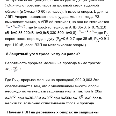
));N
-число грозовых часов за грозовой сезон в данной
ч
области (в Омске 40-60 гр. часов); h-высота опоры; L-длина
ЛЭП. Авария- возникает после удара молнии, когда Р.З.
выключает линию, а АПВ её включает, но она не включается.
, где b- коэф успешности АПВ(35кВ: b=0.75;110
кВ: b=0,85;220кВ: b=0,9кВ;330-500: b=0,8).
,где P
-
д
вероятность перехода в дугу (P
=0,6-0,7 при 35 кВ; P
=0.9-1
д
д
при 110 кВ, если ЛЭП на металических опоры ).
8.Защитный угол троса, чему он равен?
Вероятность прорыва молнии на провода мимо тросов:
Где Р
- прорыва молнии на провода=0,002-0,003.Это
пр
обеспечивается тем, что с увеличением высоты опоры
необходимо уменьшать защитный угол a: так при h=20м
0
0
0
a=30
; при h=30-35м a=20
;при h=50м a=15
. a=0 брать
нельзя т.к. возможно схлёстывание троса и провода.
Почему ЛЭП на деревянных опорах не защищены