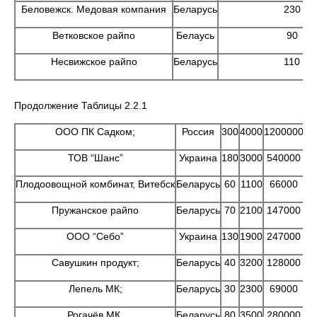
Беловежск. Медовая компания
Беларусь
230
Ветковское райпо
Белаусь
90
Несвижское райпо
Беларусь
110
Продолжение Таблицы 2.2.1
ООО ПК Садком;
Россия
300
4000
1200000
ТОВ “Шанс”
Украина
180
3000
540000
Плодоовощной комбинат, Витебск
Беларусь
60
1100
66000
Пружанское райпо
Беларусь
70
2100
147000
ООО “Себо”
Украина
130
1900
247000
Савушкин продукт;
Беларусь
40
3200
128000
Лепель МК;
Беларусь
30
2300
69000
Рогачёв МК.
Беларусь
80
3500
280000