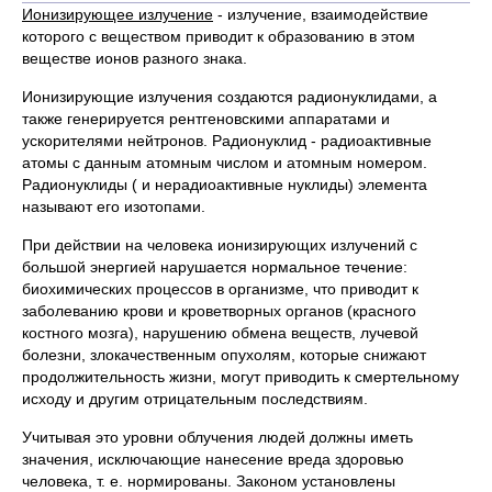
Ионизирующее излучение
- излучение, взаимодействие
которого с веществом приводит к образованию в этом
веществе ионов разного знака.
Ионизирующие излучения создаются радионуклидами, а
также генерируется рентгеновскими аппаратами и
ускорителями нейтронов. Радионуклид - радиоактивные
атомы с данным атомным числом и атомным номером.
Радионуклиды ( и нерадиоактивные нуклиды) элемента
называют его изотопами.
При действии на человека ионизирующих излучений с
большой энергией нарушается нормальное течение:
биохимических процессов в организме, что приводит к
заболеванию крови и кроветворных органов (красного
костного мозга), нарушению обмена веществ, лучевой
болезни, злокачественным опухолям, которые снижают
продолжительность жизни, могут приводить к смертельному
исходу и другим отрицательным последствиям.
Учитывая это уровни облучения людей должны иметь
значения, исключающие нанесение вреда здоровью
человека, т. е. нормированы. Законом установлены