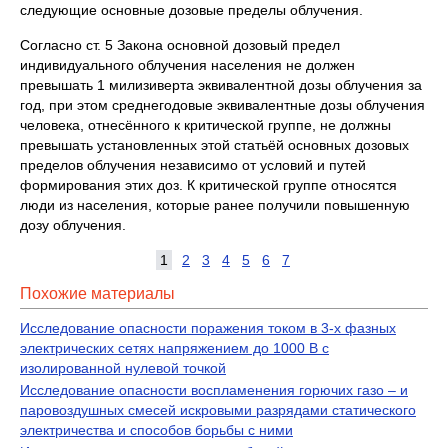
следующие основные дозовые пределы облучения.
Согласно ст. 5 Закона основной дозовый предел
индивидуального облучения населения не должен
превышать 1 милизиверта эквивалентной дозы облучения за
год, при этом среднегодовые эквивалентные дозы облучения
человека, отнесённого к критической группе, не должны
превышать установленных этой статьёй основных дозовых
пределов облучения независимо от условий и путей
формирования этих доз. К критической группе относятся
люди из населения, которые ранее получили повышенную
дозу облучения.
1
2
3
4
5
6
7
Похожие материалы
Исследование опасности поражения током в 3-х фазных
электрических сетях напряжением до 1000 В с
изолированной нулевой точкой
Исследование опасности воспламенения горючих газо – и
паровоздушных смесей искровыми разрядами статического
электричества и способов борьбы с ними