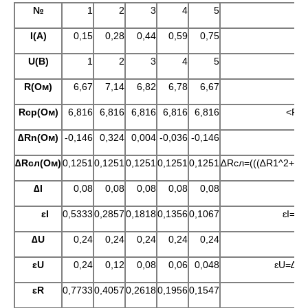
№
1
2
3
4
5
I
(А)
0,15
0,28
0,44
0,59
0,75
U
(В)
1
2
3
4
5
R
(Ом)
6,67
7,14
6,82
6,78
6,67
R
ср(Ом)
6,816
6,816
6,816
6,816
6,816
<R>=
∆R
n(Ом)
-0,146
0,324
0,004
-0,036
-0,146
∆R
сл(Ом)
0,1251
0,1251
0,1251
0,1251
0,1251
∆Rсл=(((∆R1^2+∆R2
∆I
0,08
0,08
0,08
0,08
0,08
∆
ɛ
I
0,5333
0,2857
0,1818
0,1356
0,1067
ɛI=∆I
∆U
0,24
0,24
0,24
0,24
0,24
∆
ɛ
U
0,24
0,12
0,08
0,06
0,048
ɛU=∆U/
ɛ
R
0,7733
0,4057
0,2618
0,1956
0,1547