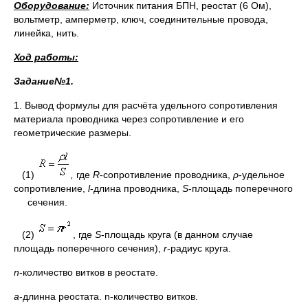
Оборудование:
Источник питания БПН, реостат (6 Ом),
вольтметр, амперметр, ключ, соединительные провода,
линейка, нить.
Ход работы:
Задание№1.
1. Вывод формулы для расчёта удельного сопротивления
материала проводника через сопротивление и его
геометрические размеры.
(1)
,
где
R
-сопротивление проводника,
ρ
-удельное
сопротивление,
l
-длина проводника,
S
-площадь поперечного
сечения.
(2)
, где
S
-площадь круга (в данном случае
площадь поперечного сечения),
r
-радиус круга.
n
-количество витков в реостате.
a
-длинна реостата. n-количество витков.