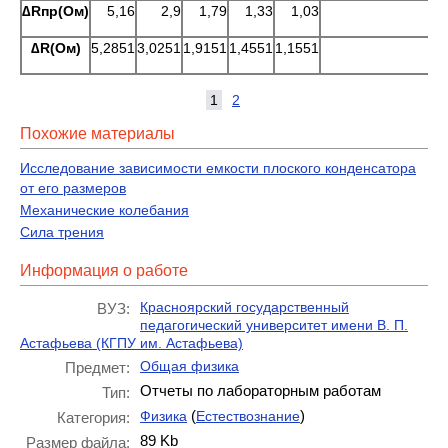
∆R
пр(Ом)
5,16
2,9
1,79
1,33
1,03
∆R
(Ом)
5,2851
3,0251
1,9151
1,4551
1,1551
∆
1
2
Похожие материалы
Исследование зависимости емкости плоского конденсатора
от его размеров
Механические колебания
Сила трения
Информация о работе
Красноярский государственный
ВУЗ:
педагогический университет имени В. П.
Астафьева (КГПУ им. Астафьева)
Общая физика
Предмет:
Отчеты по лабораторным работам
Тип:
(
)
Физика
Естествознание
Категория:
89 Kb
Размер файла: