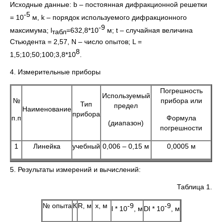
Исходные данные: b – постоянная дифракционной решетки
-5
= 10
м, k – порядок используемого дифракционного
-9
максимума; l
=632,8*10
м; t – случайная величина
табл
Стьюдента = 2,57, N – число опытов; L =
8
1,5;10;50;100;3,8*10
.
4. Измерительные приборы
Погрешность
Используемый
№
прибора или
Тип
предел
Наименование
прибора
п.п
Формула
(диапазон)
погрешности
1
Линейка
учебный
0,006 – 0,15 м
0,0005 м
5. Результаты измерений и вычислений:
Таблица 1.
№ опыта
К
R, м
x, м
-9
-9
l * 10
, м
Dl * 10
, м