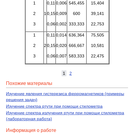
1
0,11
0,006
545,455
15,404
2
1
0,15
0,009
600
39,141
3
0,06
0,002
333,333
22,753
1
0,11
0,014
636,364
75,505
2
2
0,15
0,020
666,667
10,581
3
0,06
0,007
583,333
22,475
1
2
Похожие материалы
Изучение явления гистерезиса ферромагнетиков (примеры
решения задач)
Изучение спектра ртути при помощи стилометра
Изучение спектра излучения ртути при помощи стилометра
(лабораторная работа)
Информация о работе