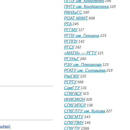
ПГПУ им. Короленко
296
ПНТУ им. Кондратюка
120
РАНХиГС
190
РОАТ МИИТ
608
РТА
245
РГГМУ
117
РГПУ им. Герцена
123
РГППУ
142
РГСУ
162
«МАТИ» — РГТУ
121
РГУНиГ
260
РЭУ им. Плеханова
123
РГАТУ им. Соловьёва
219
РязГМУ
125
РГРТУ
666
СамГТУ
131
СПбГАСУ
315
ИНЖЭКОН
328
СПбГИПСР
136
СПбГЛТУ им. Кирова
227
СПбГМТУ
143
СПбГПМУ
146
ьёва)
СПбГПУ
1599