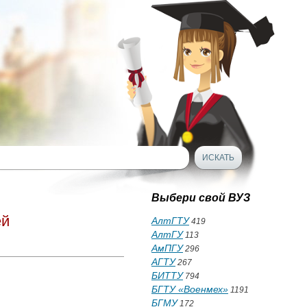
Выбери свой ВУЗ
ей
АлтГТУ
419
АлтГУ
113
АмПГУ
296
АГТУ
267
БИТТУ
794
БГТУ «Военмех»
1191
БГМУ
172