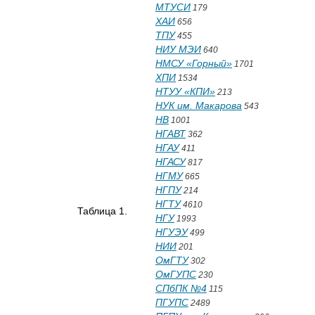
МТУСИ
179
ХАИ
656
ТПУ
455
НИУ МЭИ
640
НМСУ «Горный»
1701
ХПИ
1534
НТУУ «КПИ»
213
НУК им. Макарова
543
НВ
1001
НГАВТ
362
НГАУ
411
НГАСУ
817
НГМУ
665
НГПУ
214
НГТУ
4610
Таблица 1.
НГУ
1993
НГУЭУ
499
НИИ
201
ОмГТУ
302
ОмГУПС
230
СПбПК №4
115
ПГУПС
2489