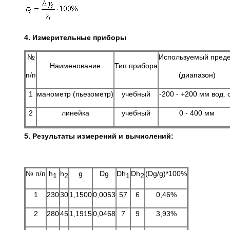
4. Измерительные приборы
№
Используемый пред
Наименование
Тип прибора
п/п
(диапазон)
1
манометр (пьезометр)
учебный
-200 - +200 мм вод. с
2
линейка
учебный
0 - 400 мм
5. Результаты измерений и вычислений:
№ п/п
h
h
g
Dg
Dh
Dh
(Dg/g)*100%
1
2
1
2
1
230
30
1,1500
0,0053
57
6
0,46%
2
280
45
1,1915
0,0468
7
9
3,93%