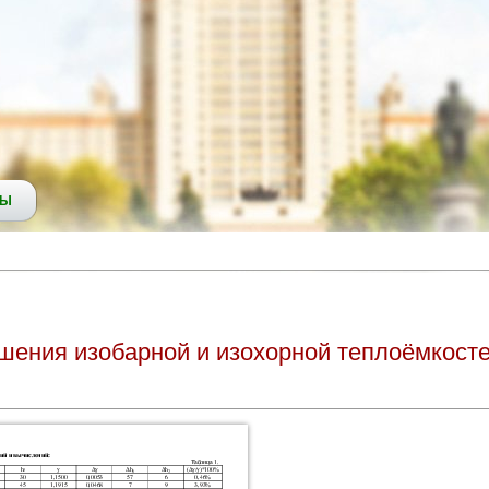
СЫ
шения изобарной и изохорной теплоёмкост