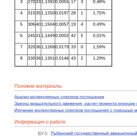
3
270
33
1,1392
0,0055
17
3
0,48%
4
315
35
1,1250
0,0197
28
1
1,75%
5
306
40
1,1504
0,0057
19
4
0,49%
6
245
31
1,1449
0,0002
42
5
0,01%
7
320
36
1,1268
0,0179
33
0
1,59%
8
330
38
1,1301
0,0146
43
2
1,29%
Похожие материалы
Анализ молекулярных спектров поглощения
Законы вращательного движения, расчет момента инерции
Изучение молекулярных спектров поглощения с помощью 
Информация о работе
Рыбинский государственный авиационный 
ВУЗ: