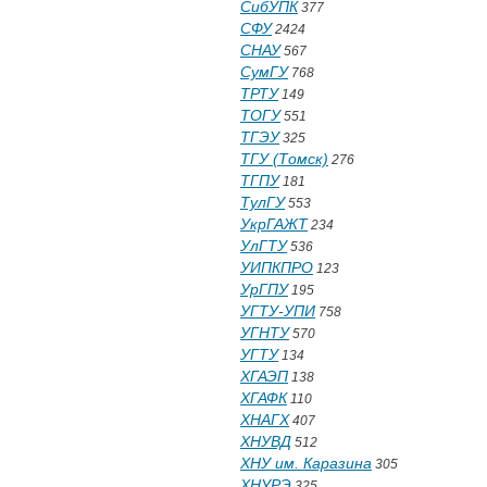
СибУПК
377
СФУ
2424
СНАУ
567
СумГУ
768
ТРТУ
149
ТОГУ
551
ТГЭУ
325
ТГУ (Томск)
276
ТГПУ
181
ТулГУ
553
УкрГАЖТ
234
УлГТУ
536
УИПКПРО
123
УрГПУ
195
УГТУ-УПИ
758
УГНТУ
570
УГТУ
134
ХГАЭП
138
ХГАФК
110
ХНАГХ
407
ХНУВД
512
ХНУ им. Каразина
305
ХНУРЭ
325