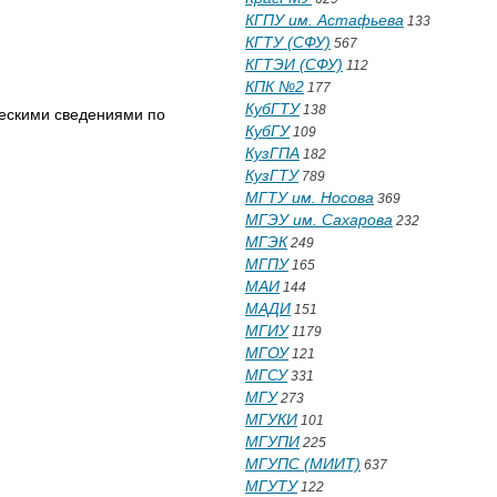
КГПУ им. Астафьева
133
КГТУ (СФУ)
567
КГТЭИ (СФУ)
112
КПК №2
177
КубГТУ
138
ческими сведениями по
КубГУ
109
КузГПА
182
КузГТУ
789
МГТУ им. Носова
369
МГЭУ им. Сахарова
232
МГЭК
249
МГПУ
165
МАИ
144
МАДИ
151
МГИУ
1179
МГОУ
121
МГСУ
331
МГУ
273
МГУКИ
101
МГУПИ
225
МГУПС (МИИТ)
637
МГУТУ
122