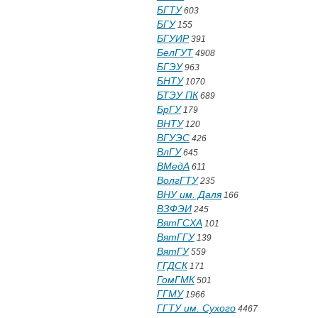
БГТУ
603
БГУ
155
БГУИР
391
БелГУТ
4908
БГЭУ
963
БНТУ
1070
БТЭУ ПК
689
БрГУ
179
ВНТУ
120
ВГУЭС
426
ВлГУ
645
ВМедА
611
ВолгГТУ
235
ВНУ им. Даля
166
ВЗФЭИ
245
ВятГСХА
101
ВятГГУ
139
ВятГУ
559
ГГДСК
171
ГомГМК
501
ГГМУ
1966
ГГТУ им. Сухого
4467