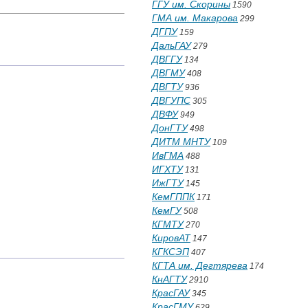
ГГУ им. Скорины
1590
ГМА им. Макарова
299
ДГПУ
159
ДальГАУ
279
ДВГГУ
134
ДВГМУ
408
ДВГТУ
936
ДВГУПС
305
ДВФУ
949
ДонГТУ
498
ДИТМ МНТУ
109
ИвГМА
488
ИГХТУ
131
ИжГТУ
145
КемГППК
171
КемГУ
508
КГМТУ
270
КировАТ
147
КГКСЭП
407
КГТА им. Дегтярева
174
КнАГТУ
2910
КрасГАУ
345
КрасГМУ
629