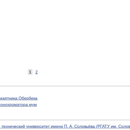
1
2
 маятника Обербека
монохроматора мум
технический университет имени П. А. Соловьёва (РГАТУ им. Солов