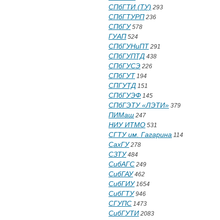
СПбГТИ (ТУ)
293
СПбГТУРП
236
СПбГУ
578
ГУАП
524
СПбГУНиПТ
291
СПбГУПТД
438
СПбГУСЭ
226
СПбГУТ
194
СПГУТД
151
СПбГУЭФ
145
СПбГЭТУ «ЛЭТИ»
379
ПИМаш
247
НИУ ИТМО
531
СГТУ им. Гагарина
114
СахГУ
278
СЗТУ
484
СибАГС
249
СибГАУ
462
СибГИУ
1654
СибГТУ
946
СГУПС
1473
СибГУТИ
2083