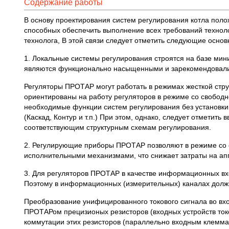
Содержание работы
В основу проектирования систем регулирования котла поло
способных обеспечить выполнение всех требований технолог
технолога, В этой связи следует отметить следующие осно
1. Локальные системы регулирования строятся на базе м
являются функционально насыщенными и зарекомендовали 
Регуляторы ПРОТАР могут работать в режимах жесткой стр
ориентированы на работу регуляторов в режиме со свободн
необходимые функции систем регулирования без установки 
(Каскад, Контур и т.п.) При этом, однако, следует отмети
соответствующим структурным схемам регулирования.
2. Регулирующие приборы ПРОТАР позволяют в режиме со 
исполнительными механизмами, что снижает затраты на апп
3. Для регуляторов ПРОТАР в качестве информационных вхо
Поэтому в информационных (измерительных) каналах должн
Преобразование унифицированного токового сигнала во вхо
ПРОТАРом прецизионых резисторов (входных устройств ток
коммутации этих резисторов (параллельно входным клемм