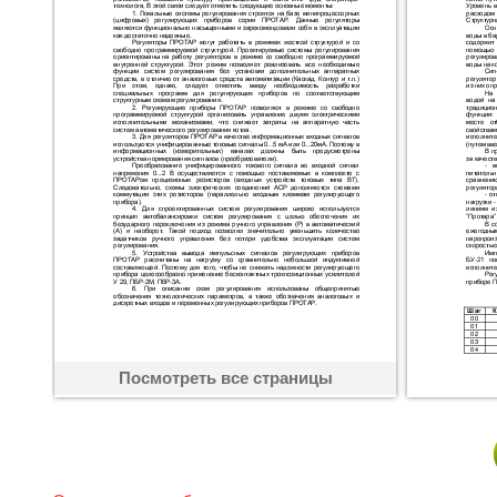
Посмотреть все страницы