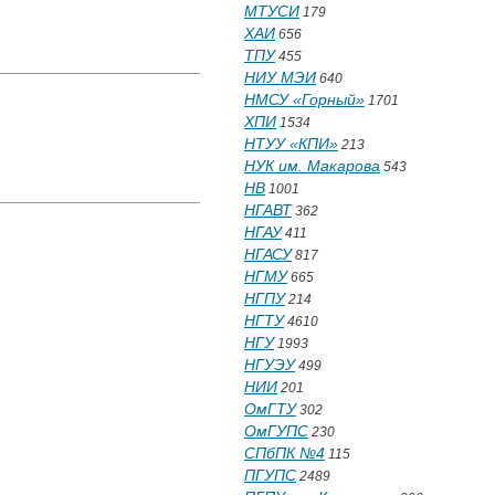
МТУСИ
179
ХАИ
656
ТПУ
455
НИУ МЭИ
640
НМСУ «Горный»
1701
ХПИ
1534
НТУУ «КПИ»
213
НУК им. Макарова
543
НВ
1001
НГАВТ
362
НГАУ
411
НГАСУ
817
НГМУ
665
НГПУ
214
НГТУ
4610
НГУ
1993
НГУЭУ
499
НИИ
201
ОмГТУ
302
ОмГУПС
230
СПбПК №4
115
ПГУПС
2489