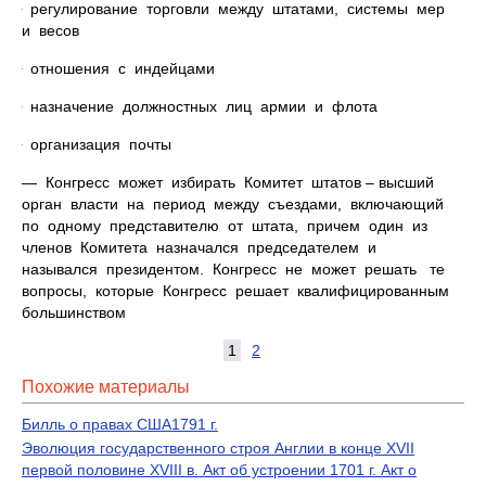
ּ регулирование торговли между штатами, системы мер
и весов
ּ отношения с индейцами
ּ назначение должностных лиц армии и флота
ּ организация почты
— Конгресс может избирать Комитет штатов – высший
орган власти на период между съездами, включающий
по одному представителю от штата, причем один из
членов Комитета назначался председателем и
назывался президентом. Конгресс не может решать те
вопросы, которые Конгресс решает квалифицированным
большинством
1
2
Похожие материалы
Билль о правах США1791 г.
Эволюция государственного строя Англии в конце XVII
первой половине XVIII в. Акт об устроении 1701 г. Акт о