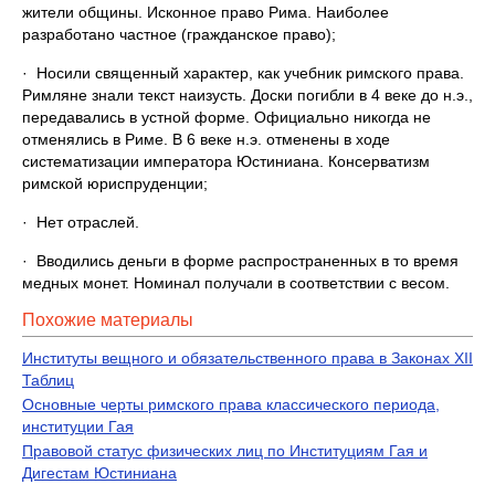
жители общины. Исконное право Рима. Наиболее
разработано частное (гражданское право);
· Носили священный характер, как учебник римского права.
Римляне знали текст наизусть. Доски погибли в 4 веке до н.э.,
передавались в устной форме. Официально никогда не
отменялись в Риме. В 6 веке н.э. отменены в ходе
систематизации императора Юстиниана. Консерватизм
римской юриспруденции;
· Нет отраслей.
· Вводились деньги в форме распространенных в то время
медных монет. Номинал получали в соответствии с весом.
Похожие материалы
Институты вещного и обязательственного права в Законах XII
Таблиц
Основные черты римского права классического периода,
институции Гая
Правовой статус физических лиц по Институциям Гая и
Дигестам Юстиниана