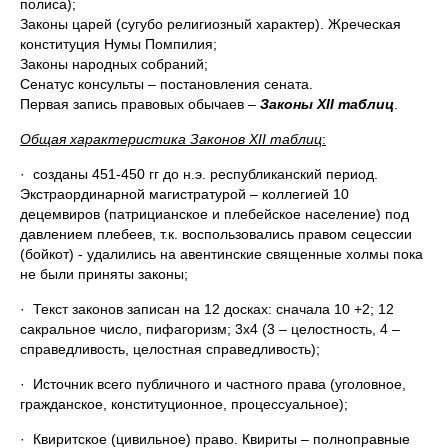
полиса);
Законы царей (сугубо религиозный характер). Жреческая
конституция Нумы Помпилия;
Законы народных собраний;
Сенатус консульты – постановления сената.
Первая запись правовых обычаев –
Законы
XII таблиц
.
Общая характеристика Законов
XII таблиц
:
· созданы 451-450 гг до н.э. республиканский период.
Экстраординарной магистратурой – коллегией 10
децемвиров (патрицианское и плебейское население) под
давлением плебеев, т.к. воспользовались правом сецессии
(бойкот) - удалились на авентинские священные холмы пока
не были приняты законы;
· Текст законов записан на 12 досках: сначала 10 +2; 12
сакральное число, пифагоризм; 3х4 (3 – целостность, 4 –
справедливость, целостная справедливость);
· Источник всего публичного и частного права (уголовное,
гражданское, конституционное, процессуальное);
· Квиритское (цивильное) право. Квириты – полноправные