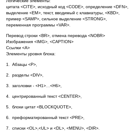
Логические элементы:
цитата <CITE>, исходный код <CODE>, определение <DFN>,
выделение <EM>, текст, вводимый с клавиатуры, <KBD>,
пример <SAMP>, сильное выделение <STRONG>,
переменная программы <VAR>.
Перевод строки <BR>, отмена перевода <NOBR>
Изображения <IMG>, <CAPTION>
Ссылки <A>
Элементы уровня блока:
1. Абзацы <P>,
2. разделы <DIV>,
3. заголовки - <H1>…<H6>,
4. центрированный текст <CENTER>,
5. блоки цитат <BLOCKQUOTE>,
6. преформатированный текст <PRE>,
7. списки <OL>,<UL> и <DL>, <MENU>, <DIR>.