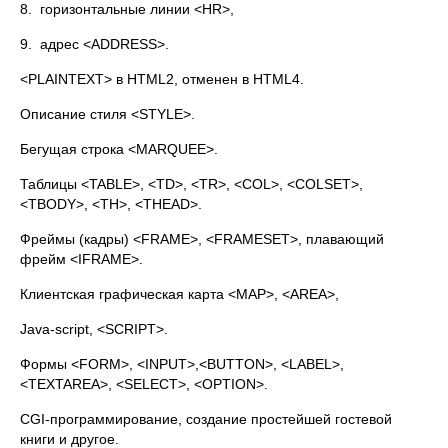
8. горизонтальные линии <HR>,
9. адрес <ADDRESS>.
<PLAINTEXT> в HTML2, отменен в HTML4.
Описание стиля <STYLE>.
Бегущая строка <MARQUEE>.
Таблицы <TABLE>, <TD>, <TR>, <COL>, <COLSET>,
<TBODY>, <TH>, <THEAD>.
Фреймы (кадры) <FRAME>, <FRAMESET>, плавающий
фрейм <IFRAME>.
Клиентская графическая карта <MAP>, <AREA>,
Java-script, <SCRIPT>.
Формы <FORM>, <INPUT>,<BUTTON>, <LABEL>,
<TEXTAREA>, <SELECT>, <OPTION>.
CGI-программирование, создание простейшей гостевой
книги и другое.