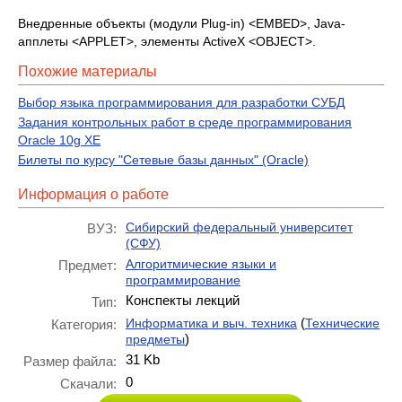
Внедренные объекты (модули Plug-in) <EMBED>, Java-
апплеты <APPLET>, элементы ActiveX <OBJECT>.
Похожие материалы
Выбор языка программирования для разработки СУБД
Задания контрольных работ в среде программирования
Oracle 10g XE
Билеты по курсу "Сетевые базы данных" (Oracle)
Информация о работе
Сибирский федеральный университет
ВУЗ:
(СФУ)
Алгоритмические языки и
Предмет:
программирование
Конспекты лекций
Тип:
(
Информатика и выч. техника
Технические
Категория:
)
предметы
31 Kb
Размер файла:
0
Скачали: