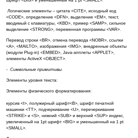
шрифт <BIG> и уменьшенный на 1 pt <SMALL>.
Логические элементы – цитата <CITE>, исходный код
<CODE>, определение <DFN>, выделение <EM>, текст,
вводимый с клавиатуры, <KBD>, пример <SAMP>, сильное
выделение <STRONG>, переменная программы <VAR>.
Перевод строки <BR>, отмена перевода <NOBR>, ссылки
<A>, <MAILTO>, изображения <IMG>, внедренные объекты
(модули Plug-in) <EMBED>, Java-апплеты <APPLET>,
элементы ActiveX <OBJECT>.
-
Символьные примитивы
.
Элементы уровня текста:
Элементы физического форматирования:
курсив <I>, полужирный шрифт<B>, шрифт печатной
машинки <TT>, подчеркивание <U>, перечеркивание
<STRIKE> и <S>, нижний <SUB> и верхний <SUP> индекс,
увеличенный на 1pt шрифт <BIG> и уменьшенный на 1 pt
<SMALL>.