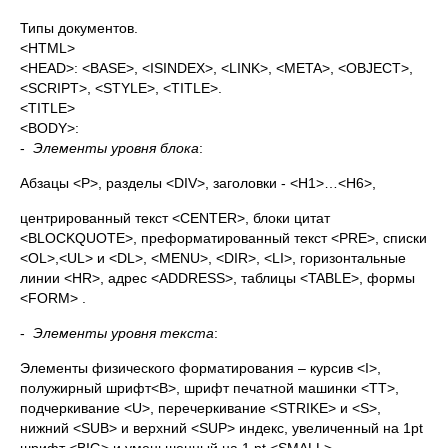
Типы документов.
<HTML>
<HEAD>: <BASE>, <ISINDEX>, <LINK>, <META>, <OBJECT>,
<SCRIPT>, <STYLE>, <TITLE>.
<TITLE>
<BODY>:
-
Элементы уровня блока
:
Абзацы <P>, разделы <DIV>, заголовки - <H1>…<H6>,
центрированный текст <CENTER>, блоки цитат
<BLOCKQUOTE>, преформатированный текст <PRE>, списки
<OL>,<UL> и <DL>, <MENU>, <DIR>, <LI>, горизонтальные
линии <HR>, адрес <ADDRESS>, таблицы <TABLE>, формы
<FORM> .
-
Элементы уровня текста
:
Элементы физического форматирования – курсив <I>,
полужирный шрифт<B>, шрифт печатной машинки <TT>,
подчеркивание <U>, перечеркивание <STRIKE> и <S>,
нижний <SUB> и верхний <SUP> индекс, увеличенный на 1pt