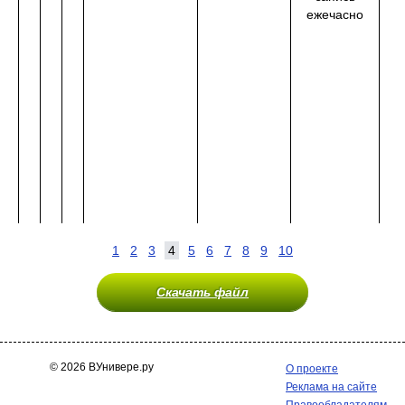
ежечасно
1
2
3
4
5
6
7
8
9
10
Скачать файл
© 2026 ВУнивере.ру
О проекте
Реклама на сайте