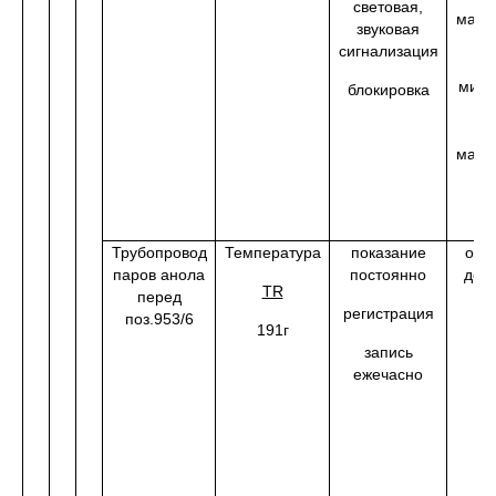
световая,
макс
звуковая
0
сигнализация
мин.
блокировка
0
макс
0
Трубопровод
Температура
показание
от 1
паров анола
постоянно
до 
TR
перед
0
регистрация
поз.953/6
191г
запись
ежечасно