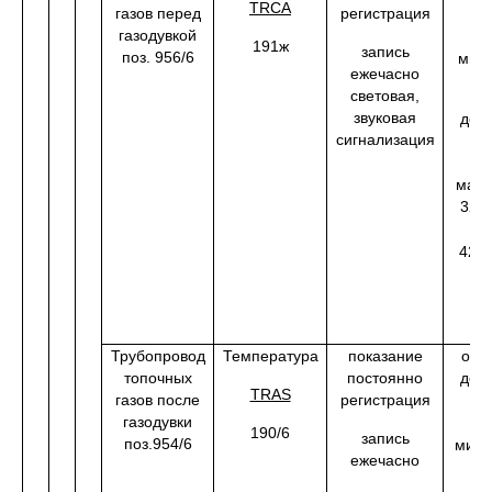
TRCA
газов перед
регистрация
0
газодувкой
191ж
запись
поз. 956/6
мин.
ежечасно
18
световая,
звуковая
до 
сигнализация
0
макс.
320
420
Трубопровод
Температура
показание
от 2
топочных
постоянно
до 
TRAS
газов после
регистрация
0
газодувки
190/6
запись
поз.954/6
мин.
ежечасно
0