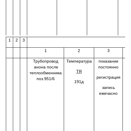
1
2
3
1
2
3
Трубопровод
Температура
показание
от
анона после
постоянно
TR
теплообменника
1
регистрация
поз.951/6
0
191д
запись
ежечасно