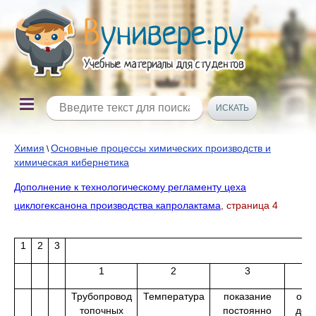
Химия
Основные процессы химических производств и
\
химическая кибернетика
Дополнение к технологическому регламенту цеха
циклогексанона производства капролактама
, страница 4
1
2
3
1
2
3
4
Трубопровод
Температура
показание
от 1
топочных
постоянно
до 