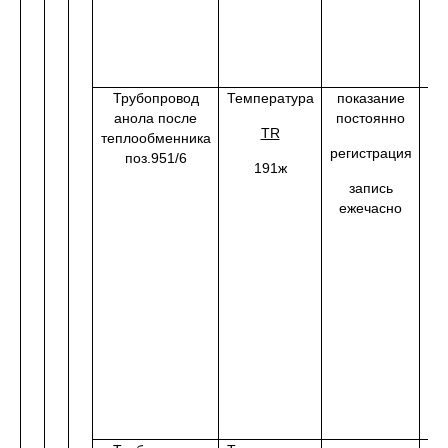
Трубопровод
Температура
показание
анола после
постоянно
0
С
TR
теплообменника
ме
регистрация
поз.951/6
191ж
запись
ежечасно