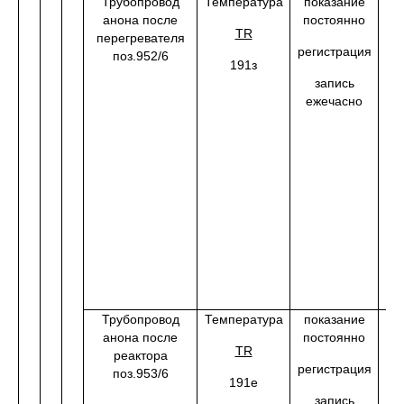
Трубопровод
Температура
показание
от
анона после
постоянно
0
С
TR
перегревателя
ме
регистрация
поз.952/6
191з
запись
ежечасно
Трубопровод
Температура
показание
от
анона после
постоянно
TR
реактора
2
регистрация
поз.953/6
0
191е
запись