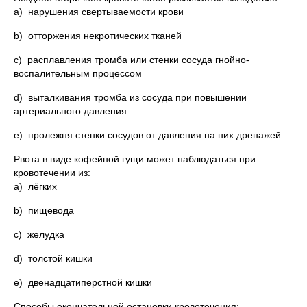
a) нарушения свертываемости крови
b) отторжения некротических тканей
c) расплавления тромба или стенки сосуда гной­но-
воспалительным процессом
d) выталкивания тромба из сосуда при повышении
артериального давления
e) пролежня стенки сосудов от давления на них дренажей
Рвота в виде кофейной гущи может наблюдаться при
кровотечении из:
a) лёгких
b) пищевода
c) желудка
d) толстой кишки
e) двенадцатиперстной кишки
Способы окончательной остановки кровотечения: