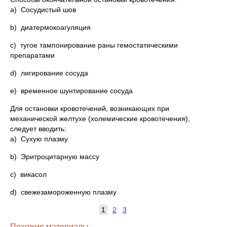
a) Сосудистый шов
b) диатермокоагуляция
c) тугое тампонирование раны гемостатическими
препаратами
d) лигирование сосуда
e) временное шунтирование сосуда
Для остановки кровотечений, возникающих при
механической желтухе (холемические кровотечения),
следует вводить:
a) Сухую плазму
b) Эритроцитарную массу
c) викасол
d) свежезамороженную плазму
1
2
3
Похожие материалы