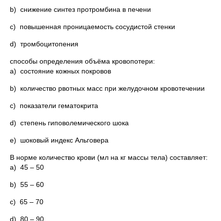
b) снижение синтез протромбина в печени
c) повышенная проницаемость сосудистой стенки
d) тромбоцитопения
способы определения объёма кровопотери:
a) состояние кожных покровов
b) количество рвотных масс при желудочном кровотечении
c) показатели гематокрита
d) степень гиповолемического шока
e) шоковый индекс Альговера
В норме количество крови (мл на кг массы тела) составляет:
a) 45 – 50
b) 55 – 60
c) 65 – 70
d) 80 – 90