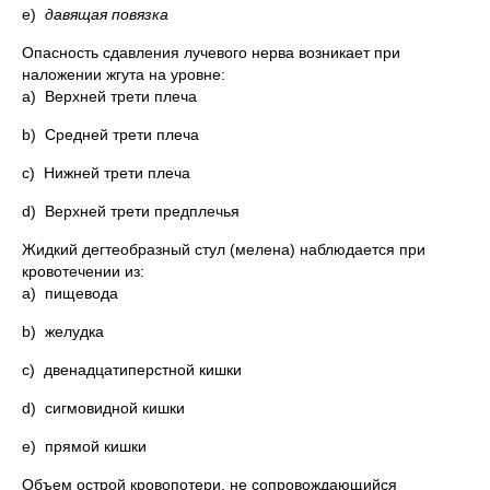
e)
давящая повязка
Опасность сдавления лучевого нерва возникает при
наложении жгута на уровне:
a) Верхней трети плеча
b) Средней трети плеча
c) Нижней трети плеча
d) Верхней трети предплечья
Жидкий дегтеобразный стул (мелена) наблюдает­ся при
кровотечении из:
a) пищевода
b) желудка
c) двенадцатиперстной кишки
d) сигмовидной кишки
e) прямой кишки
Объем острой кровопотери, не сопровождающийся