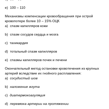
e) 100 – 110
Механизмы компенсации кровообращения при острой
кровопотере более 10 – 15% ОЦК
a) спазм капилляров кожи
b) спазм сосудов сердца и мозга
c) тахикардия
d) тотальный спазм капилляров
e) спазмы капилляров почек и печени
Окончательный метод остановки кровотечения из крупных
артерий вследствие их гнойного расплавления:
a)
сосудистый шов
b)
наложение жгута
c)
диатермокоагуляция
d)
перевязка артерии на протяжении