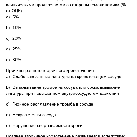
клиническими проявлениями со стороны гемодинамики (%
от ОЦК):
a) 5%
b) 10%
c) 20%
d) 25%
e) 30%
Причины раннего вторичного кровотечения:
a) Слабо завязанные лигатуры на кровоточащем сосуде
b) Выталкивание тромба из сосуда или соскальзывание
лигатуры при повышенном внутрисосудистом давлении
c) Гнойное расплавление тромба в сосуде
d) Некроз стенки сосуда
e) Нарушение свертываемости крови
Позднее вторичное кровотечение развивается вслед­ствие: