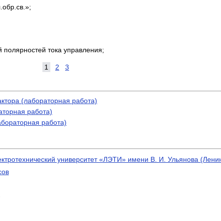
.обр.св.»;
ой полярностей тока управления;
1
2
3
актора (лабораторная работа)
аторная работа)
абораторная работа)
ектротехнический университет «ЛЭТИ» имени В. И. Ульянова (Лен
сов
)