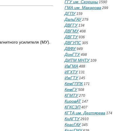
ГГУ им. Скорины
1590
ГМА им. Макарова
299
ДГПУ
159
ДальГАУ
279
ДВГГУ
134
ДВГМУ
408
ДВГТУ
936
гнитного усилителя (МУ).
ДВГУПС
305
ДВФУ
949
ДонГТУ
498
ДИТМ МНТУ
109
ИвГМА
488
ИГХТУ
131
ИжГТУ
145
КемГППК
171
КемГУ
508
КГМТУ
270
КировАТ
147
КГКСЭП
407
КГТА им. Дегтярева
174
КнАГТУ
2910
КрасГАУ
345
КрасГМУ
629