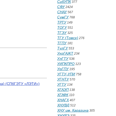
СибУПК
377
СФУ
2424
СНАУ
567
СумГУ
768
ТРТУ
149
ТОГУ
551
ТГЭУ
325
ТГУ (Томск)
276
ТГПУ
181
ТулГУ
553
УкрГАЖТ
234
УлГТУ
536
УИПКПРО
123
УрГПУ
195
УГТУ-УПИ
758
УГНТУ
570
ина) (СПбГЭТУ «ЛЭТИ»)
УГТУ
134
ХГАЭП
138
ХГАФК
110
ХНАГХ
407
ХНУВД
512
ХНУ им. Каразина
305
ХНУРЭ
325