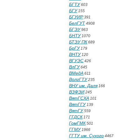
БГТУ
603
БГУ
155
БГУИР
391
БелГУТ
4908
БГЭУ
963
БНТУ
1070
БТЭУ ПК
689
БрГУ
179
ВНТУ
120
ВГУЭС
426
ВлГУ
645
ВМедА
611
ВолгГТУ
235
ВНУ им. Даля
166
ВЗФЭИ
245
ВятГСХА
101
ВятГГУ
139
ВятГУ
559
ГГДСК
171
ГомГМК
501
ГГМУ
1966
ГГТУ им. Сухого
4467