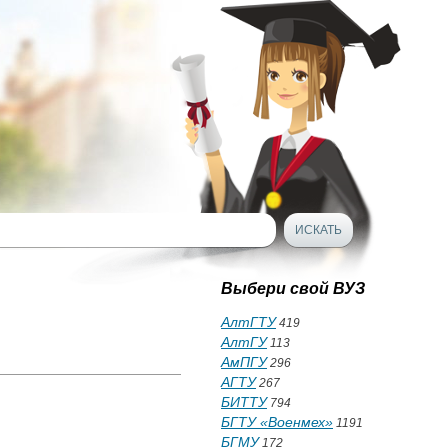
Выбери свой ВУЗ
АлтГТУ
419
АлтГУ
113
АмПГУ
296
АГТУ
267
БИТТУ
794
БГТУ «Военмех»
1191
БГМУ
172