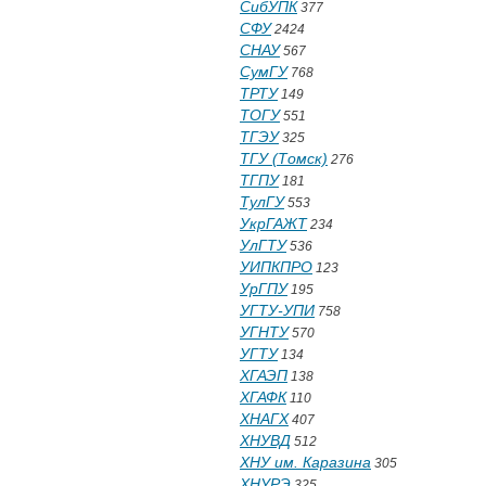
СибУПК
377
СФУ
2424
СНАУ
567
СумГУ
768
ТРТУ
149
ТОГУ
551
ТГЭУ
325
ТГУ (Томск)
276
ТГПУ
181
ТулГУ
553
УкрГАЖТ
234
УлГТУ
536
УИПКПРО
123
УрГПУ
195
УГТУ-УПИ
758
УГНТУ
570
УГТУ
134
ХГАЭП
138
ХГАФК
110
ХНАГХ
407
ХНУВД
512
ХНУ им. Каразина
305
ХНУРЭ
325