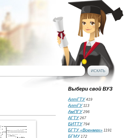
Выбери свой ВУЗ
АлтГТУ
419
АлтГУ
113
АмПГУ
296
АГТУ
267
БИТТУ
794
БГТУ «Военмех»
1191
БГМУ
172