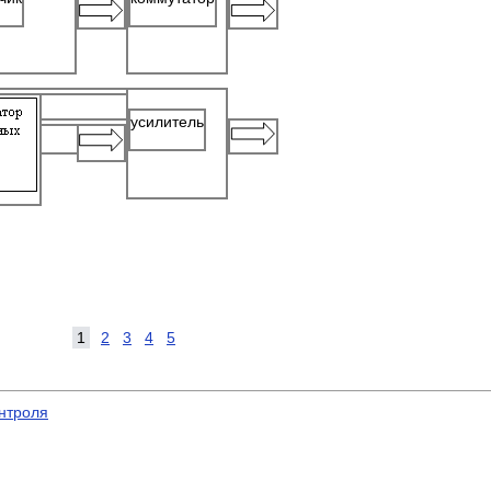
усилитель
1
2
3
4
5
онтроля