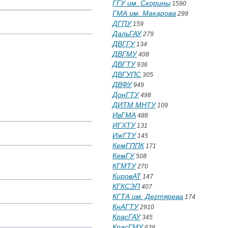
ГГУ им. Скорины
1590
ГМА им. Макарова
299
ДГПУ
159
ДальГАУ
279
ДВГГУ
134
ДВГМУ
408
ДВГТУ
936
ДВГУПС
305
ДВФУ
949
ДонГТУ
498
ДИТМ МНТУ
109
ИвГМА
488
ИГХТУ
131
ИжГТУ
145
КемГППК
171
КемГУ
508
КГМТУ
270
КировАТ
147
КГКСЭП
407
КГТА им. Дегтярева
174
КнАГТУ
2910
КрасГАУ
345
КрасГМУ
629