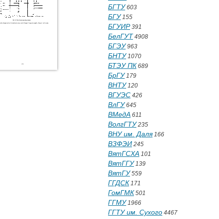
БГТУ
603
БГУ
155
БГУИР
391
БелГУТ
4908
БГЭУ
963
БНТУ
1070
БТЭУ ПК
689
БрГУ
179
ВНТУ
120
ВГУЭС
426
ВлГУ
645
ВМедА
611
ВолгГТУ
235
ВНУ им. Даля
166
ВЗФЭИ
245
ВятГСХА
101
ВятГГУ
139
ВятГУ
559
ГГДСК
171
ГомГМК
501
ГГМУ
1966
ГГТУ им. Сухого
4467