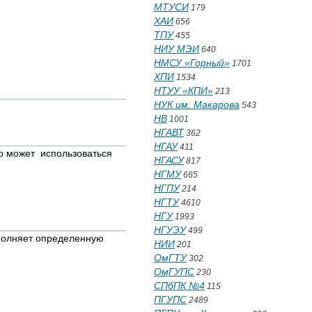
МТУСИ
179
ХАИ
656
ТПУ
455
НИУ МЭИ
640
19
НМСУ «Горный»
1701
ХПИ
1534
НТУУ «КПИ»
213
НУК им. Макарова
543
НВ
1001
НГАВТ
362
НГАУ
411
во может использоваться
НГАСУ
817
НГМУ
665
НГПУ
214
НГТУ
4610
НГУ
1993
НГУЭУ
499
ыполняет определенную
НИИ
201
ОмГТУ
302
ОмГУПС
230
СПбПК №4
115
ПГУПС
2489