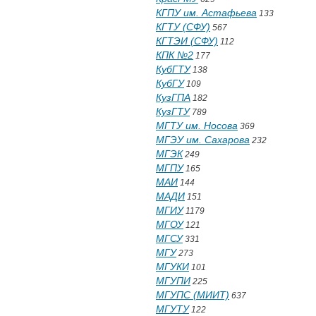
КГПУ им. Астафьева
133
КГТУ (СФУ)
567
КГТЭИ (СФУ)
112
КПК №2
177
КубГТУ
138
КубГУ
109
КузГПА
182
КузГТУ
789
МГТУ им. Носова
369
МГЭУ им. Сахарова
232
МГЭК
249
МГПУ
165
МАИ
144
МАДИ
151
МГИУ
1179
МГОУ
121
МГСУ
331
МГУ
273
МГУКИ
101
МГУПИ
225
МГУПС (МИИТ)
637
МГУТУ
122