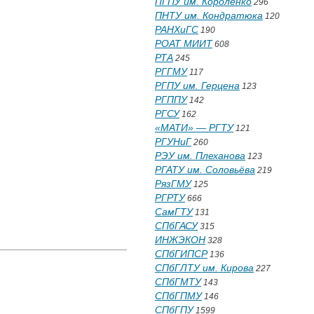
ПГПУ им. Короленко
296
ПНТУ им. Кондратюка
120
РАНХиГС
190
РОАТ МИИТ
608
РТА
245
РГГМУ
117
РГПУ им. Герцена
123
РГППУ
142
РГСУ
162
«МАТИ» — РГТУ
121
РГУНиГ
260
РЭУ им. Плеханова
123
РГАТУ им. Соловьёва
219
РязГМУ
125
РГРТУ
666
СамГТУ
131
СПбГАСУ
315
ИНЖЭКОН
328
СПбГИПСР
136
СПбГЛТУ им. Кирова
227
СПбГМТУ
143
СПбГПМУ
146
СПбГПУ
1599