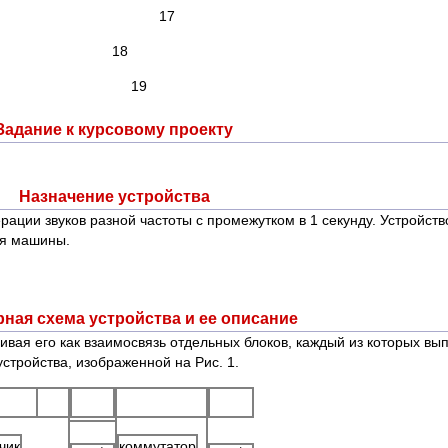
ентов 17
хема 18
ература 
Задание к курсовому проекту
Назначение устройства
рации звуков разной частоты с промежутком в 1 секунду. Устройст
ия машины.
рная схема устройства и ее описание
ривая его как взаимосвязь отдельных блоков, каждый из которых в
стройства, изображенной на Рис. 1.
чик
коммутатор