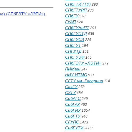
СПбГТИ (ТУ)
293
СПбГТУРП
236
ина) (СПбГЭТУ «ЛЭТИ»)
СПбГУ
578
ГУАП
524
СПбГУНиПТ
291
СПбГУПТД
438
СПбГУСЭ
226
СПбГУТ
194
СПГУТД
151
СПбГУЭФ
145
СПбГЭТУ «ЛЭТИ»
379
ПИМаш
247
НИУ ИТМО
531
СГТУ им. Гагарина
114
СахГУ
278
СЗТУ
484
СибАГС
249
СибГАУ
462
СибГИУ
1654
СибГТУ
946
СГУПС
1473
СибГУТИ
2083