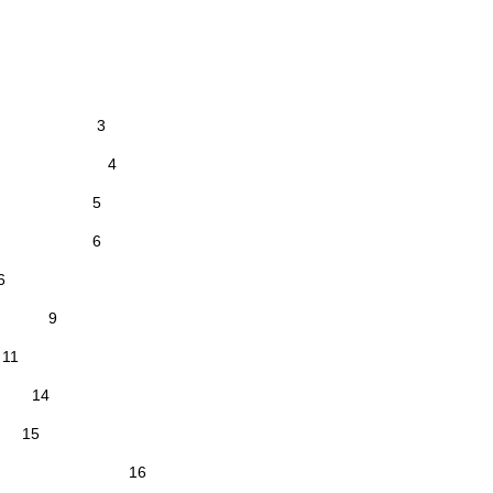
оекту 3
ства 4
писание 5
блокам 6
 6
 9
11
 14
15
тов 16