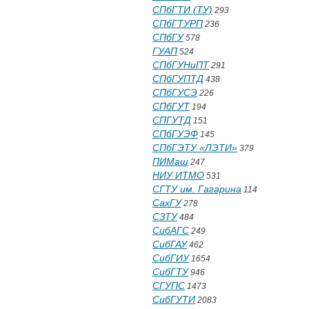
СПбГТИ (ТУ)
293
СПбГТУРП
236
СПбГУ
578
ГУАП
524
СПбГУНиПТ
291
СПбГУПТД
438
СПбГУСЭ
226
СПбГУТ
194
СПГУТД
151
СПбГУЭФ
145
СПбГЭТУ «ЛЭТИ»
379
ПИМаш
247
НИУ ИТМО
531
СГТУ им. Гагарина
114
СахГУ
278
СЗТУ
484
СибАГС
249
СибГАУ
462
СибГИУ
1654
СибГТУ
946
СГУПС
1473
СибГУТИ
2083