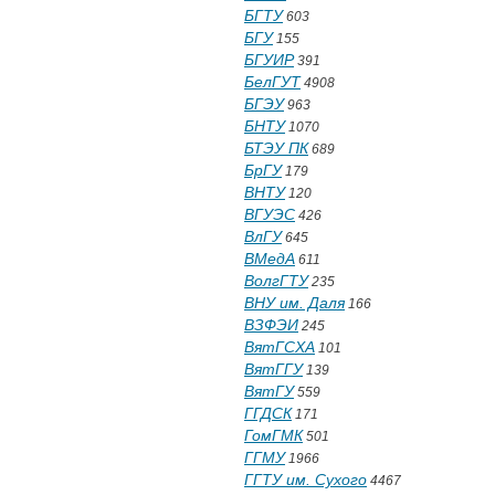
БГТУ
603
БГУ
155
БГУИР
391
БелГУТ
4908
БГЭУ
963
БНТУ
1070
БТЭУ ПК
689
БрГУ
179
ВНТУ
120
ВГУЭС
426
ВлГУ
645
ВМедА
611
ВолгГТУ
235
ВНУ им. Даля
166
ВЗФЭИ
245
ВятГСХА
101
ВятГГУ
139
ВятГУ
559
ГГДСК
171
ГомГМК
501
ГГМУ
1966
ГГТУ им. Сухого
4467