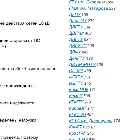
ГГУ им. Скорины
1590
ГМА им. Макарова
299
ДГПУ
159
ДальГАУ
279
е действия сетей 10 кВ
ДВГГУ
134
ДВГМУ
408
ДВГТУ
936
дной стороны от ПС
ДВГУПС
305
-70.
ДВФУ
949
ДонГТУ
498
ДИТМ МНТУ
109
ойство 35 кВ выполнено по
ИвГМА
488
ИГХТУ
131
ИжГТУ
145
 с производства
КемГППК
171
КемГУ
508
КГМТУ
270
ения надёжности
КировАТ
147
КГКСЭП
407
делены нагрузки
КГТА им. Дегтярева
174
КнАГТУ
2910
КрасГАУ
345
предела, поэтому
КрасГМУ
629