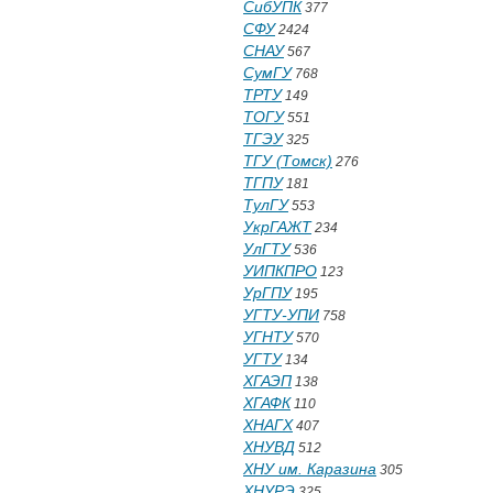
СибУПК
377
СФУ
2424
СНАУ
567
СумГУ
768
ТРТУ
149
ТОГУ
551
ТГЭУ
325
ТГУ (Томск)
276
ТГПУ
181
ТулГУ
553
УкрГАЖТ
234
УлГТУ
536
УИПКПРО
123
УрГПУ
195
УГТУ-УПИ
758
УГНТУ
570
УГТУ
134
ХГАЭП
138
ХГАФК
110
ХНАГХ
407
ХНУВД
512
ХНУ им. Каразина
305
ХНУРЭ
325