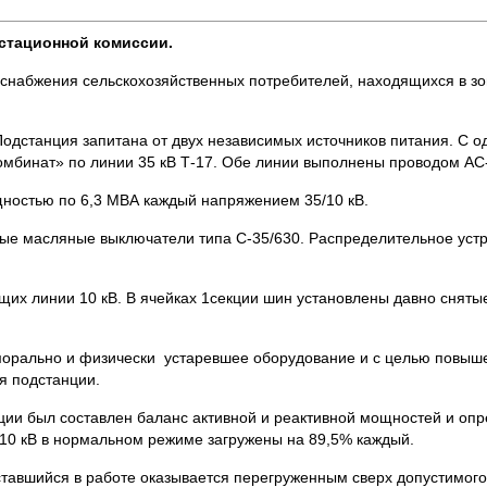
стационной комиссии.
снабжения сельскохозяйственных потребителей, находящихся в зон
одстанция запитана от двух независимых источников питания. С о
омбинат» по линии 35 кВ Т-17. Обе линии выполнены проводом АС
стью по 6,3 МВА каждый напряжением 35/10 кВ.
ые масляные выключатели типа С-35/630. Распределительное устр
х линии 10 кВ. В ячейках 1секции шин установлены давно снятые
рально и физически устаревшее оборудование и с целью повыш
я подстанции.
ыл составлен баланс активной и реактивной мощностей и опре
10 кВ в нормальном режиме загружены на 89,5% каждый.
шийся в работе оказывается перегруженным сверх допустимого 