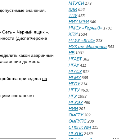
МТУСИ
179
ХАИ
656
 допустимые значения.
ТПУ
455
НИУ МЭИ
640
НМСУ «Горный»
1701
 Сеть « Черный ящик ».
ХПИ
1534
нности (диспетчерские
НТУУ «КПИ»
213
НУК им. Макарова
543
НВ
1001
ределить какой аварийный
НГАВТ
362
расстояние до места
НГАУ
411
НГАСУ
817
НГМУ
665
стройства приведена
на
НГПУ
214
НГТУ
4610
кциии составляет
НГУ
1993
НГУЭУ
499
НИИ
201
ОмГТУ
302
ОмГУПС
230
СПбПК №4
115
ПГУПС
2489