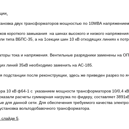
кции
.
овка двух трансформаторов мощностью по 10МВА напряжением 
короткого замыкания на шинах высокого и низкого напряжения 
ли типа ВБПС-35, а на 1секции шин 10 кВ отходящих линиях к по
торы тока и напряжения. Вентильные разрядники заменены на ОП
их линий 35кВ необходимо заменить на АС-185.
 подстанции после реконструкции, здесь же приведен разрез по 
ра 10 кВ ф64-1 с указанием мощности трансформаторов 10/0,4 кВ
показали расчеты суммарная нагрузка по фидеру, составляет 3891к
е для данной сети. Для обеспечения требуемого качества электро
установка вольтодобавочного трансформатора.
 слайде 5
.