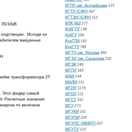
КГПУ им. Астафьева
133
КГТУ (СФУ)
567
КГТЭИ (СФУ)
112
КПК №2
177
35/10кВ.
КубГТУ
138
подстанции. Исходя из
КубГУ
109
требителям вакуумные
КузГПА
182
КузГТУ
789
МГТУ им. Носова
369
Н.
МГЭУ им. Сахарова
232
МГЭК
249
МГПУ
165
МАИ
144
ячейке трансформатора 2Т
МАДИ
151
МГИУ
1179
. Этот фидер самый
МГОУ
121
Вт. Расчетные значения
МГСУ
331
энергии по величине
МГУ
273
МГУКИ
101
МГУПИ
225
МГУПС (МИИТ)
637
МГУТУ
122