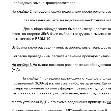
необходима замена трансформаторов.
На слайде 2
приведена схема подстанции после реконстру
Как показали расчеты на подстанции необходима устан
Для выбора оборудования был произведён расчет токов 
этого, на стороне 35кВ были выбраны вакуумные выключате
выключатели ВБЭМ-10.
Выбраны также разъединители, измерительные трансформа
Согласно проведённым расчётам сечение проводов питающ
На слайде 3
На плане показано расположение оборудования
(А-А).
На слайде 4
приведена карта-схема отходящего фиде
протяженный (6,38км) и к тому же наиболее загружен. Как 
потерь напряжения по этому фидеру, превышают допустимы
отклонения напряжения у потребителей, нами предложена 
Место установки ВДТ и его схема соединения приведены
на
Как показали расчеты установка ВДТ необходима в узле 9.