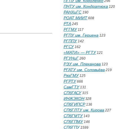
ПГПУ им. Короленко
296
ПНТУ им. Кондратюка
120
РАНХиГС
190
РОАТ МИИТ
608
РТА
245
РГГМУ
117
РГПУ им. Герцена
123
РГППУ
142
РГСУ
162
«МАТИ» — РГТУ
121
РГУНиГ
260
РЭУ им. Плеханова
123
РГАТУ им. Соловьёва
219
РязГМУ
125
РГРТУ
666
СамГТУ
131
СПбГАСУ
315
ИНЖЭКОН
328
СПбГИПСР
136
СПбГЛТУ им. Кирова
227
СПбГМТУ
143
СПбГПМУ
146
СПбГПУ
1599