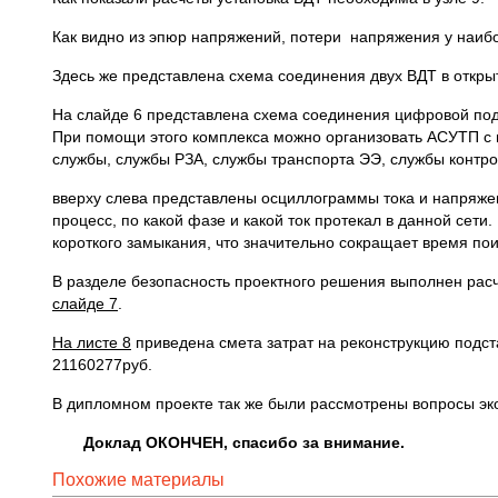
Как видно из эпюр напряжений, потери напряжения у наиб
Здесь же представлена схема соединения двух ВДТ в откры
На слайде 6 представлена схема соединения цифровой по
При помощи этого комплекса можно организовать АСУТП с 
службы, службы РЗА, службы транспорта ЭЭ, службы контро
вверху слева представлены осциллограммы тока и напряже
процесс, по какой фазе и какой ток протекал в данной сет
короткого замыкания, что значительно сокращает время по
В разделе безопасность проектного решения выполнен рас
слайде 7
.
На листе 8
приведена смета затрат на реконструкцию подст
21160277руб.
В дипломном проекте так же были рассмотрены вопросы эко
Доклад ОКОНЧЕН, спасибо за внимание.
Похожие материалы