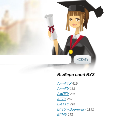
Выбери свой ВУЗ
АлтГТУ
419
АлтГУ
113
АмПГУ
296
АГТУ
267
БИТТУ
794
БГТУ «Военмех»
1191
БГМУ
172