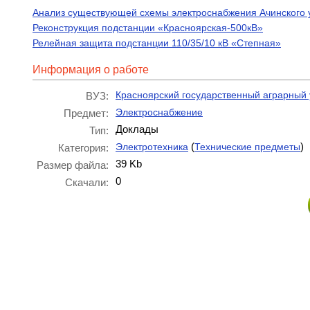
Анализ существующей схемы электроснабжения Ачинского у
Реконструкция подстанции «Красноярская-500кВ»
Релейная защита подстанции 110/35/10 кВ «Степная»
Информация о работе
Красноярский государственный аграрный 
ВУЗ:
Электроснабжение
Предмет:
Доклады
Тип:
(
)
Электротехника
Технические предметы
Категория:
39 Kb
Размер файла:
0
Скачали: