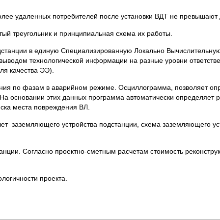
олее удаленных потребителей после установки ВДТ не превышают
тый треугольник и принципиальная схема их работы.
дстанции в единую Специализированную Локально Вычислительную
выводом технологической информации на разные уровни ответстве
ля качества ЭЭ).
ния по фазам в аварийном режиме. Осциллограмма, позволяет оп
и. На основании этих данных программа автоматически определяет 
иска места повреждения ВЛ.
чет заземляющего устройства подстанции, схема заземляющего у
анции. Согласно проектно-сметным расчетам стоимость реконстру
логичности проекта.