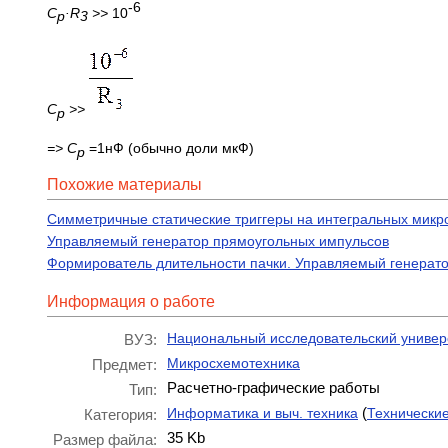
-6
C
·
R
>>
10
p
3
C
>>
p
=>
C
=1нФ (обычно доли мкФ)
p
Похожие материалы
Симметричные статические триггеры на интегральных микр
Управляемый генератор прямоугольных импульсов
Формирователь длительности пачки. Управляемый генерат
Информация о работе
Национальный исследовательский универс
ВУЗ:
Микросхемотехника
Предмет:
Расчетно-графические работы
Тип:
(
Информатика и выч. техника
Технически
Категория:
35 Kb
Размер файла: