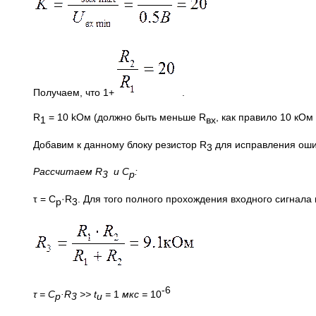
Получаем, что 1+
.
R
= 10 kОм (должно быть меньше R
, как правило 10 кОм
1
вх
Добавим к данному блоку резистор R
для исправления оши
3
Рассчитаем
R
и
C
:
3
p
τ = C
·R
. Для того полного прохождения входного сигнала 
p
3
-6
τ =
C
·
R
>>
t
=
1
мкс =
10
p
3
и