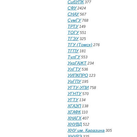
СибУПК
377
СФУ
2424
СНАУ
567
СумГУ
768
ТРТУ
149
ТОГУ
551
ТГЭУ
325
ТГУ (Томск)
276
ТГПУ
181
ТулГУ
553
УкрГАЖТ
234
УлГТУ
536
УИПКПРО
123
УрГПУ
195
УГТУ-УПИ
758
УГНТУ
570
УГТУ
134
ХГАЭП
138
ХГАФК
110
ХНАГХ
407
ХНУВД
512
ХНУ им. Каразина
305
ХНУРЭ
325