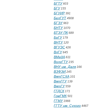
БГТУ
603
БГУ
155
БГУИР
391
БелГУТ
4908
БГЭУ
963
БНТУ
1070
БТЭУ ПК
689
БрГУ
179
ВНТУ
120
ВГУЭС
426
ВлГУ
645
ВМедА
611
ВолгГТУ
235
ВНУ им. Даля
166
ВЗФЭИ
245
ВятГСХА
101
ВятГГУ
139
ВятГУ
559
ГГДСК
171
ГомГМК
501
ГГМУ
1966
ГГТУ им. Сухого
4467