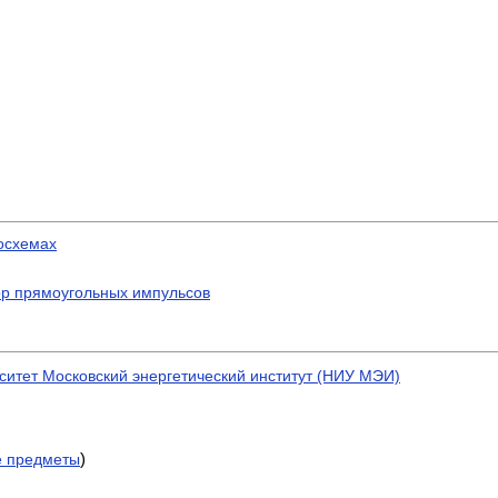
осхемах
ор прямоугольных импульсов
итет Московский энергетический институт (НИУ МЭИ)
)
е предметы