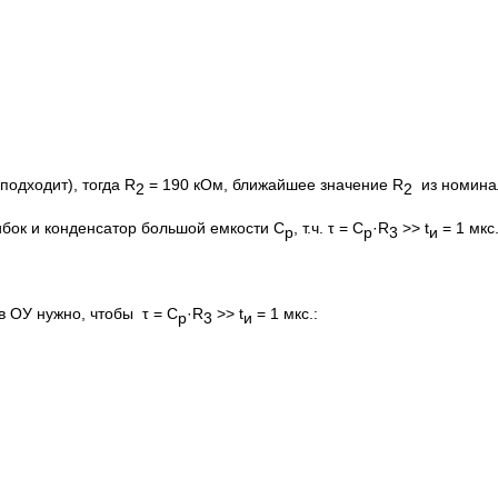
 подходит), тогда R
= 190 кОм, ближайшее значение R
из номинал
2
2
бок и конденсатор большой емкости C
, т.ч. τ = C
·R
>> t
= 1 мкс
p
p
3
и
в ОУ нужно, чтобы τ = C
·R
>> t
= 1 мкс.:
p
3
и