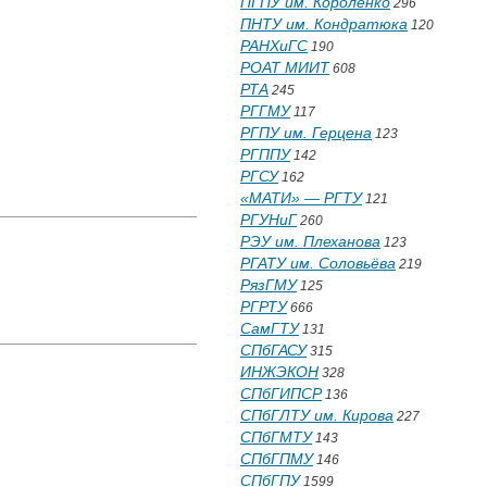
ПГПУ им. Короленко
296
ПНТУ им. Кондратюка
120
РАНХиГС
190
РОАТ МИИТ
608
РТА
245
РГГМУ
117
РГПУ им. Герцена
123
РГППУ
142
РГСУ
162
«МАТИ» — РГТУ
121
РГУНиГ
260
РЭУ им. Плеханова
123
РГАТУ им. Соловьёва
219
РязГМУ
125
РГРТУ
666
СамГТУ
131
СПбГАСУ
315
ИНЖЭКОН
328
СПбГИПСР
136
СПбГЛТУ им. Кирова
227
СПбГМТУ
143
СПбГПМУ
146
СПбГПУ
1599