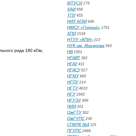
МТУСИ
179
ХАИ
656
ТПУ
455
НИУ МЭИ
640
НМСУ «Горный»
1701
ХПИ
1534
НТУУ «КПИ»
213
НУК им. Макарова
543
ьного ряда 180 кОм,
НВ
1001
НГАВТ
362
.
НГАУ
411
НГАСУ
817
НГМУ
665
НГПУ
214
НГТУ
4610
НГУ
1993
НГУЭУ
499
НИИ
201
ОмГТУ
302
ОмГУПС
230
СПбПК №4
115
ПГУПС
2489