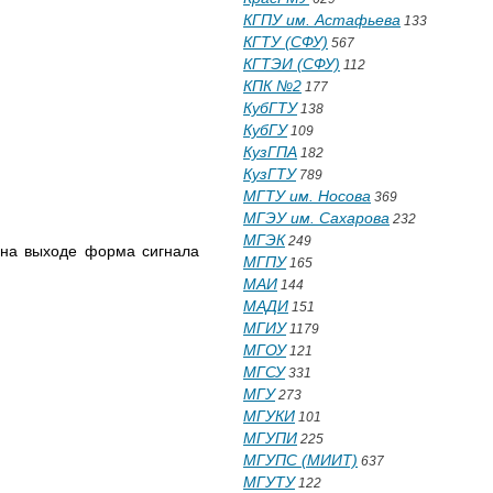
КГПУ им. Астафьева
133
КГТУ (СФУ)
567
КГТЭИ (СФУ)
112
КПК №2
177
КубГТУ
138
КубГУ
109
КузГПА
182
КузГТУ
789
МГТУ им. Носова
369
МГЭУ им. Сахарова
232
МГЭК
249
 на выходе форма сигнала
МГПУ
165
МАИ
144
МАДИ
151
МГИУ
1179
МГОУ
121
МГСУ
331
МГУ
273
МГУКИ
101
МГУПИ
225
МГУПС (МИИТ)
637
МГУТУ
122