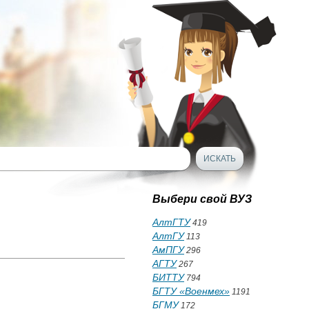
Выбери свой ВУЗ
АлтГТУ
419
АлтГУ
113
АмПГУ
296
АГТУ
267
БИТТУ
794
БГТУ «Военмех»
1191
БГМУ
172