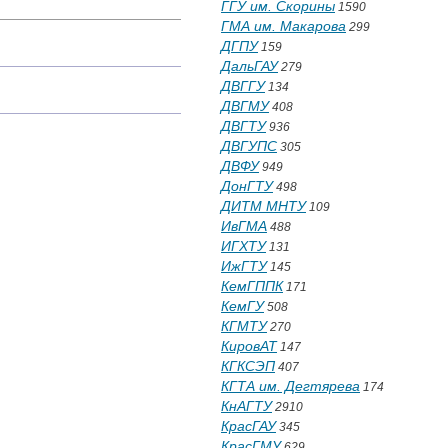
ГГУ им. Скорины
1590
ГМА им. Макарова
299
ДГПУ
159
ДальГАУ
279
ДВГГУ
134
ДВГМУ
408
ДВГТУ
936
ДВГУПС
305
ДВФУ
949
ДонГТУ
498
ДИТМ МНТУ
109
ИвГМА
488
ИГХТУ
131
ИжГТУ
145
КемГППК
171
КемГУ
508
КГМТУ
270
КировАТ
147
КГКСЭП
407
КГТА им. Дегтярева
174
КнАГТУ
2910
КрасГАУ
345
КрасГМУ
629