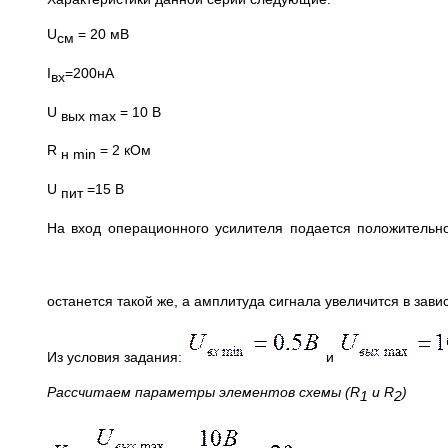
U
= 20 мВ
см
I
=200нА
вх
U
= 10 В
вых
max
R
= 2 кОм
н
min
U
=15 В
пит
На вход операционного усилителя подается положительн
останется такой же, а амплитуда сигнала увеличится в за
Из условия задания:
и
Рассчитаем параметры элементов схемы (
R
и
R
)
1
2