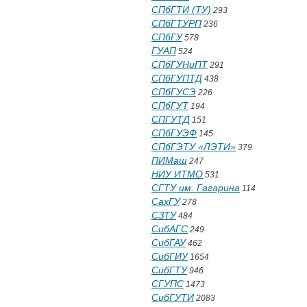
СПбГТИ (ТУ)
293
СПбГТУРП
236
СПбГУ
578
ГУАП
524
СПбГУНиПТ
291
СПбГУПТД
438
СПбГУСЭ
226
СПбГУТ
194
СПГУТД
151
СПбГУЭФ
145
СПбГЭТУ «ЛЭТИ»
379
ПИМаш
247
НИУ ИТМО
531
СГТУ им. Гагарина
114
СахГУ
278
СЗТУ
484
СибАГС
249
СибГАУ
462
СибГИУ
1654
СибГТУ
946
СГУПС
1473
СибГУТИ
2083