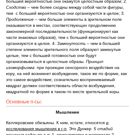
большей вероятностью они окажутся целостным образом; 2.
Сходство
– чем более сходны между собой части фигуры,
тем с большей вероятностью они организуются в целое; 3.
Продолжение
– чем больше элементы в зрительном поле
оказываются в местах, соответствующих продолжению
закономерной последовательности (функционируют как
части знакомых образов), тем с большей вероятностью они
организуются в целое. 4.
Замкнутость
– чем в большей
степени элементы зрительного поля образуют замкнутые
целые, тем с большей готовностью они будут
организовываться в целостные образы.
Принцип
изоморфизма
: при проекции сенсорного воздействия на
кору, на ней возникнет возбуждение, такое же по форме, как
это самое воздействие; сознательно воспринимаемый
квадрат должен соответствовать области возбуждения,
квадратной по форме в таком-то месте зрительной коры.
Основные п-сы:
Мышление
Келлеровские обезьяны. К ним, кстати, относятся
и
исследования мышления в г-п
. Это Дункер
. 5 стадий
решения задач по г-п
: 1. ориентировка в материале 2.