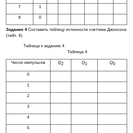
7
1
8
0
Задание 4
Составить таблицу истинности счетчика Джонсона
(табл. 4).
Таблица к заданию 4
Таблица 4
Число импульсов
Q
Q
Q
2
1
0
0
1
2
3
4
5