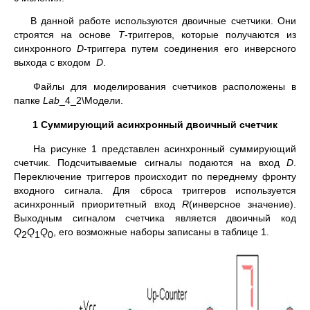
В данной работе используются двоичные счетчики. Они
строятся на основе
Т
-триггеров, которые получаются из
синхронного
D
-триггера путем соединения его инверсного
выхода с входом
D
.
Файлы для моделирования счетчиков расположены в
папке
Lab
_4_2\Модели.
1 Суммирующий асинхронный двоичный счетчик
На рисунке 1 представлен асинхронный суммирующий
счетчик. Подсчитываемые сигналы подаются на вход
D
.
Переключение триггеров происходит по переднему фронту
входного сигнала. Для сброса триггеров используется
асинхронный приоритетный вход
R
(инверсное значение).
Выходным сигналом счетчика является двоичный код
Q
Q
Q
, его возможные наборы записаны в таблице 1.
2
1
0