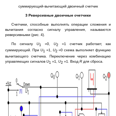
суммирующий-вычитающий двоичный счетчик
3 Реверсивные двоичные счетчики
Счетчики, способные выполнять операции сложения и
вычитания согласно сигналу управления, называются
реверсивными (рис. 4).
По сигналу
U
=0,
U
=1 счетчик работает, как
1
2
суммирующий. При
U
=1,
U
=0 схема выполняет функцию
1
2
вычитающего счетчика. Переключение через комбинацию
управляющих сигналов
U
=1,
U
=1. Вход
R
для сброса.
1
2