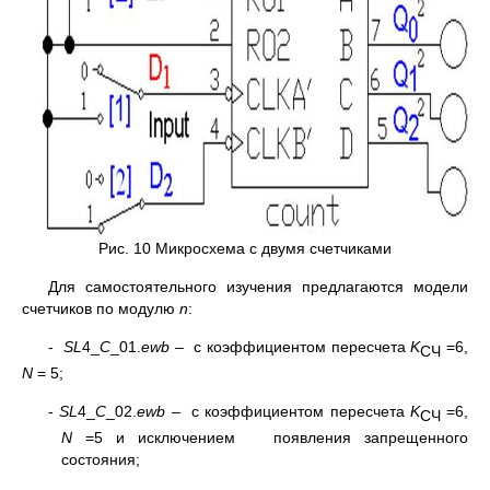
Рис. 10 Микросхема с двумя счетчиками
Для самостоятельного изучения предлагаются модели
счетчиков по модулю
n
:
-
SL
4_
C
_01.
ewb
– с коэффициентом пересчета
K
=6,
СЧ
N
= 5;
-
SL
4_
C
_02.
ewb
– с коэффициентом пересчета
K
=6,
СЧ
N
=5 и исключением появления запрещенного
состояния;