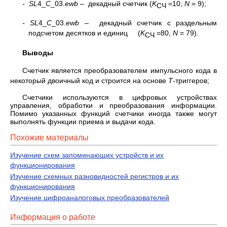
-
SL
4_
C
_03.
ewb
– декадный счетчик (
K
=10,
N
= 9);
СЧ
-
SL
4_
C
_03.
ewb
– декадный счетчик с раздельным
подсчетом десятков и единиц (
K
=80,
N
= 79).
СЧ
Выводы
Счетчик является преобразователем импульсного кода в
некоторый двоичный код и строится на основе
Т
-триггеров;
Счетчики используются в цифровых устройствах
управления, обработки и преобразования информации.
Помимо указанных функций счетчики иногда также могут
выполнять функции приема и выдачи кода.
Похожие материалы
Изучение схем запоминающих устройств и их
функционирования
Изучение схемных разновидностей регистров и их
функционирования
Изучение цифроаналоговых преобразователей
Информация о работе