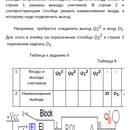
строке 1 указаны выходы счетчиков. В строке 2 и
соответствующем столбце указать наименование входа, к
которому надо подключить выход.
2
Например, требуется соединить выход
Q
и вход
D
.
2
1
2
Для этого в ячейку на пересечении столбца
Q
и строки 2
2
перенесем надпись
D
.
1
Таблица к заданию 6
Таблица 6
1
Входы и
1
2
2
2
-
-
-
Q
Q
Q
Q
0
0
1
2
выходы
счетчиков
2
Наименование
EI
D
D
1
2
вывода