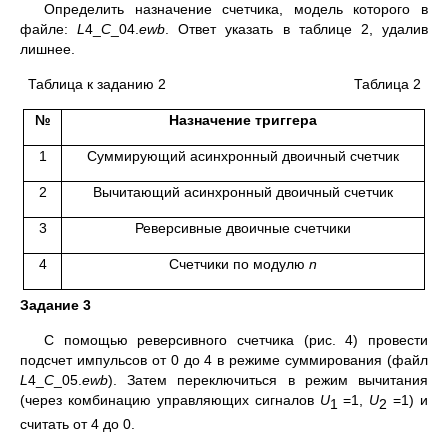
Определить назначение счетчика, модель которого в
файле:
L
4_
C
_04.
ewb
. Ответ указать в таблице 2, удалив
лишнее.
Таблица к заданию 2 Таблица 2
№
Назначение триггера
1
Суммирующий асинхронный двоичный счетчик
2
Вычитающий асинхронный двоичный счетчик
3
Реверсивные двоичные счетчики
4
Счетчики по модулю
n
Задание 3
С помощью реверсивного счетчика (рис. 4) провести
подсчет импульсов от 0 до 4 в режиме суммирования (файл
L
4_
C
_05.
ewb
). Затем переключиться в режим вычитания
(через комбинацию управляющих сигналов
U
=1,
U
=1) и
1
2
считать от 4 до 0.