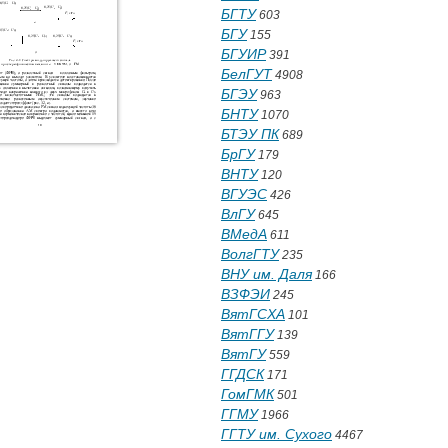
БГТУ
603
БГУ
155
БГУИР
391
БелГУТ
4908
БГЭУ
963
БНТУ
1070
БТЭУ ПК
689
БрГУ
179
ВНТУ
120
ВГУЭС
426
ВлГУ
645
ВМедА
611
ВолгГТУ
235
ВНУ им. Даля
166
ВЗФЭИ
245
ВятГСХА
101
ВятГГУ
139
ВятГУ
559
ГГДСК
171
ГомГМК
501
ГГМУ
1966
ГГТУ им. Сухого
4467