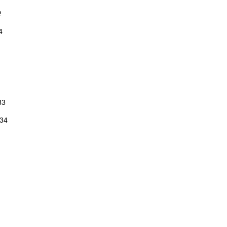
2
4
 33
. 34