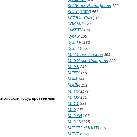
КГПУ им. Астафьева
133
КГТУ (СФУ)
567
КГТЭИ (СФУ)
112
КПК №2
177
КубГТУ
138
КубГУ
109
КузГПА
182
КузГТУ
789
МГТУ им. Носова
369
МГЭУ им. Сахарова
232
МГЭК
249
МГПУ
165
МАИ
144
МАДИ
151
МГИУ
1179
МГОУ
121
бирский государственный
МГСУ
331
МГУ
273
МГУКИ
101
МГУПИ
225
МГУПС (МИИТ)
637
МГУТУ
122