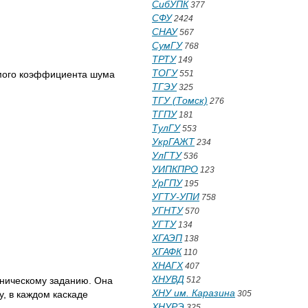
СибУПК
377
СФУ
2424
СНАУ
567
СумГУ
768
ТРТУ
149
ТОГУ
имого коэффициента шума
551
ТГЭУ
325
ТГУ (Томск)
276
ТГПУ
181
ТулГУ
553
УкрГАЖТ
234
УлГТУ
536
УИПКПРО
123
УрГПУ
195
УГТУ-УПИ
758
УГНТУ
570
УГТУ
134
ХГАЭП
138
ХГАФК
110
ХНАГХ
407
ХНУВД
хническому заданию. Она
512
ХНУ им. Каразина
, в каждом каскаде
305
ХНУРЭ
325