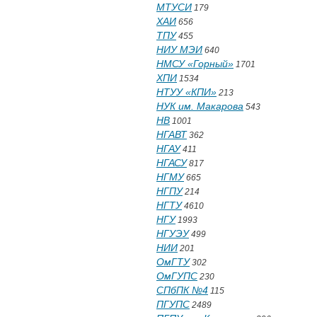
МТУСИ
179
ХАИ
656
ТПУ
455
НИУ МЭИ
640
НМСУ «Горный»
1701
ХПИ
1534
НТУУ «КПИ»
213
НУК им. Макарова
543
НВ
1001
НГАВТ
362
НГАУ
411
НГАСУ
817
НГМУ
665
НГПУ
214
НГТУ
4610
НГУ
1993
НГУЭУ
499
НИИ
201
ОмГТУ
302
ОмГУПС
230
СПбПК №4
115
ПГУПС
2489