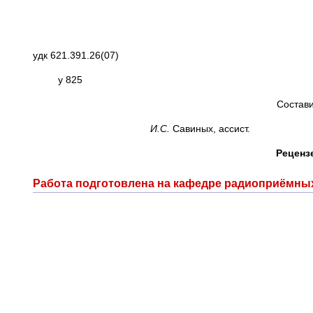
удк 621.391.26(07)
у 825
Состав
И.С.
Савиных, ассист.
Рецен
Работа подготовлена на кафедре радиоприёмны
т