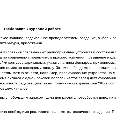
1. требования к курсовой работе
ческое задание, подписанное преподавателем, введение, выбор и о
литературы, приложения.
оектирования современных радиоприемных устройств и состояния 
а по сравнению с приемником прямого усиления, повышение надеж
йки контуров варикапами, указать на типы фильтров, применяемы
ния помех по соседнему каналу. Затем необходимо проанализиров
нностям можно отнести, например, проектирование устройства на 
еме сигнала с одной боковой полосой частот перед детектирован
реосигнала радиовещательным приемником в диапазоне УКВ в сост
ов двух каналов.
ны с небольшим запасом. Если для расчета потребуется дополните
ника необходимо реализовать параметры технического задания. П