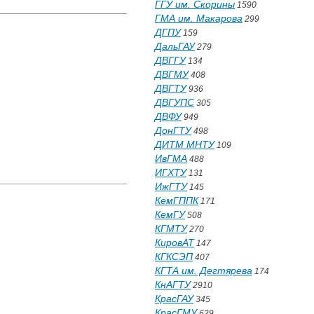
ГГУ им. Скорины
1590
ГМА им. Макарова
299
ДГПУ
159
ДальГАУ
279
ДВГГУ
134
ДВГМУ
408
ДВГТУ
936
ДВГУПС
305
ДВФУ
949
ДонГТУ
498
ДИТМ МНТУ
109
ИвГМА
488
ИГХТУ
131
ИжГТУ
145
КемГППК
171
КемГУ
508
КГМТУ
270
КировАТ
147
КГКСЭП
407
КГТА им. Дегтярева
174
КнАГТУ
2910
КрасГАУ
345
КрасГМУ
629