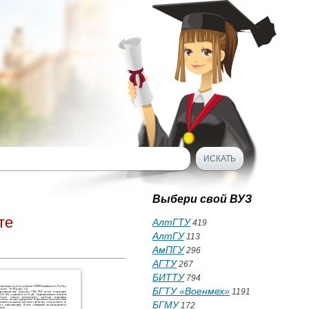
Выбери свой ВУЗ
те
АлтГТУ
419
АлтГУ
113
АмПГУ
296
АГТУ
267
БИТТУ
794
БГТУ «Военмех»
1191
БГМУ
172