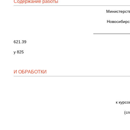
Содержание работы
Министерств
Новосибирс
_______________
621.39 № 2
у 825
И ОБРАБОТКИ
к курсо
(с