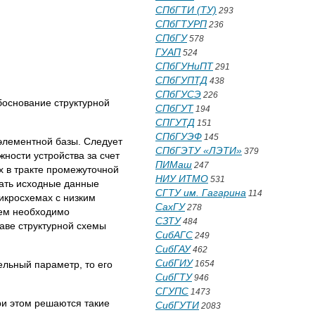
СПбГТИ (ТУ)
293
СПбГТУРП
236
СПбГУ
578
ГУАП
524
СПбГУНиПТ
291
СПбГУПТД
438
СПбГУСЭ
226
боснование структурной
СПбГУТ
194
СПГУТД
151
СПбГУЭФ
145
элементной базы. Следует
СПбГЭТУ «ЛЭТИ»
379
ности устройства за счет
ПИМаш
247
х в тракте промежуточной
НИУ ИТМО
531
ать исходные данные
СГТУ им. Гагарина
114
микросхемах с низким
СахГУ
278
ием необходимо
СЗТУ
484
аве структурной схемы
СибАГС
249
СибГАУ
462
СибГИУ
льный параметр, то его
1654
СибГТУ
946
СГУПС
1473
ри этом решаются такие
СибГУТИ
2083