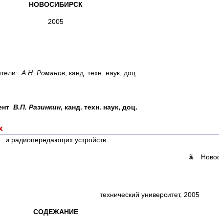
НОВОСИБИРСК
2005
ители:
А.Н. Романов
, канд. техн. наук, доц.
зент
В.П. Разинкин
, канд. техн. наук, доц.
х
и радиопередающих устройств
ã
Новоси
ехнический университет, 2005
СОДЕЖАНИЕ