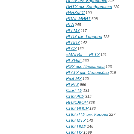
ПГПУ им. Короленко
296
ПНТУ им. Кондратюка
120
РАНХиГС
190
РОАТ МИИТ
608
РТА
245
РГГМУ
117
РГПУ им. Герцена
123
РГППУ
142
РГСУ
162
«МАТИ» — РГТУ
121
РГУНиГ
260
РЭУ им. Плеханова
123
РГАТУ им. Соловьёва
219
РязГМУ
125
РГРТУ
666
СамГТУ
131
СПбГАСУ
315
ИНЖЭКОН
328
СПбГИПСР
136
СПбГЛТУ им. Кирова
227
СПбГМТУ
143
СПбГПМУ
146
СПбГПУ
1599