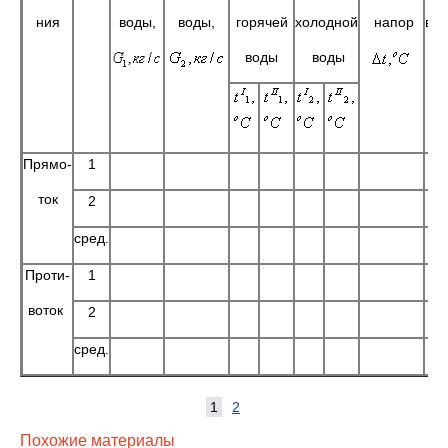
ния
воды,
воды,
горячей
холодной
напор
ва
воды
воды
те
Q
Прямо-
1
ток
2
сред.
Проти-
1
воток
2
сред.
1
2
Похожие материалы