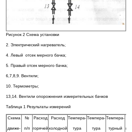
Рисунок 2 Схема установки
2. Электрический нагреватель;
4. Левый отсек мерного бачка;
5. Правый отсек мерного бачка;
6,7,8,9. Вентили;
10. Термометры;
13,14. Вентили опорожнения измерительных бачков
Таблица 1 Результаты измерений
Схема
№
Расход
Расход
Темпера-
Темпера-
Темпера-
Ко
движе-
п/п
горячей
холодной
тура
тура
турный
пе