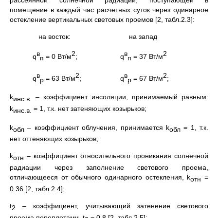
рассеянной солнечной радиации, поступающей в
помещение в каждый час расчетных суток через одинарное
остекление вертикальных световых проемов [2, табл.2.3]:
на восток: на запад
в
2
в
2
q
= 0 Вт/м
; q
= 37 Вт/м
п
п
в
2
в
2
q
= 63 Вт/м
; q
= 67 Вт/м
;
р
р
k
– коэффициент инсоляции, принимаемый равным:
инс.в.
k
= 1, т.к. нет затеняющих козырьков;
инс.в.
k
– коэффициент облучения, принимается k
= 1, т.к.
обл
обл
нет оттеняющих козырьков;
k
– коэффициент относительного проникания солнечной
отн
радиации через заполнение светового проема,
отличающееся от обычного одинарного остекления, k
=
отн
0.36 [2, табл.2.4];
t
– коэффициент, учитывающий затенение светового
2
проема переплетами, t
= 0.8 [2, табл.2.5];