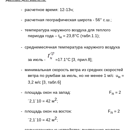
- расчетное время: 12-13ч;
- расчетная географическая широта - 56° с.ш.;
- температура наружного воздуха для теплого
периода года – t
= 23,8°С (табл.1.1);
н
- среднемесячная температура наружного воздуха
за июль -
=17.1°С [3, прил.8];
- минимальная скорость ветра из средних скоростей
ветра по румбам за июль, но не менее 1 м/с u
=
н
3,2 м/с [3, табл.6]
- площадь окон на запад: F
= 2
n
2
´2,1´10 = 42 м
;
- площадь окон на восток: F
= 2
n
2
´2,1´10 = 42 м
;
- солнцезащитные устройства: внутренние жалюзи