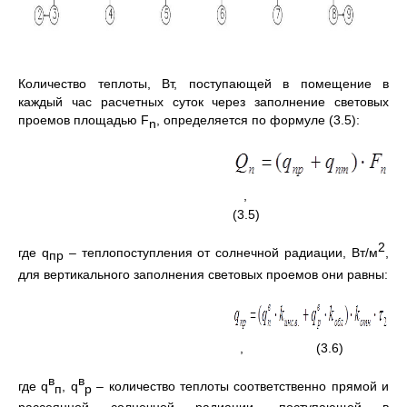
Количество теплоты, Вт, поступающей в помещение в
каждый час расчетных суток через заполнение световых
проемов площадью F
, определяется по формуле (3.5):
n
,
(3.5)
2
где q
– теплопоступления от солнечной радиации, Вт/м
,
пр
для вертикального заполнения световых проемов они равны:
, (3.6)
в
в
где q
, q
– количество теплоты соответственно прямой и
п
р