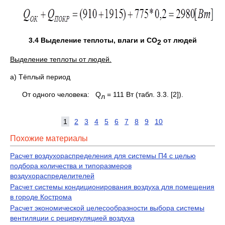
3
.4
Выделение теплоты
, влаги и СО
от людей
2
Выделение теплоты от людей.
а) Тёплый период
От одного человека: Q
= 111 Вт (табл. 3.3. [2]).
л
1
2
3
4
5
6
7
8
9
10
Похожие материалы
Расчет воздухораспределения для системы П4 с целью
подбора количества и типоразмеров
воздухораспределителей
Расчет системы кондиционирования воздуха для помещения
в городе Кострома
Расчет экономической целесообразности выбора системы
вентиляции с рециркуляцией воздуха