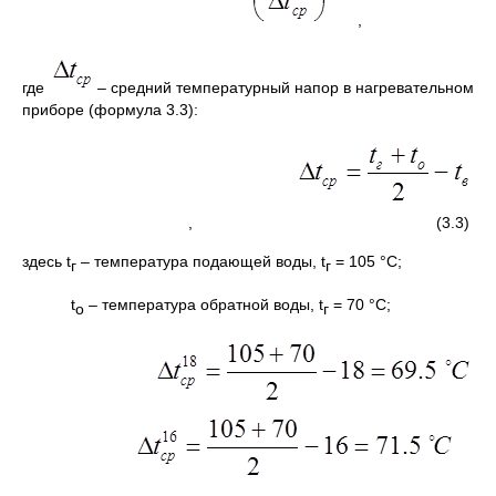
,
где
– средний температурный напор в нагревательном
приборе (формула 3.3):
, (3.3)
здесь t
– температура подающей воды, t
= 105 °С;
г
г
t
– температура обратной воды, t
= 70 °С;
о
г