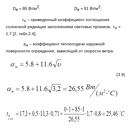
2
2
D
= 85 Вт/м
; D
= 91 Вт/м
;
в
в
r
– приведенный коэффициент поглощения
п
солнечной радиации заполнением световых проемов, r
=
п
1,7 [2, табл.2.4];
a
– коэффициент теплоотдачи наружной
н
поверхности ограждения, зависящий от скорости ветра:
(3.9)