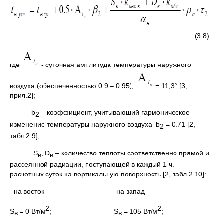
(3.8)
где
- суточная амплитуда температуры наружного
воздуха (обеспеченностью 0.9 – 0.95),
= 11,3° [3,
прил.2];
b
– коэффициент, учитывающий гармоническое
2
изменение температуры наружного воздуха, b
= 0.71 [2,
2
табл.2.9];
S
, D
– количество теплоты соответственно прямой и
в
в
рассеянной радиации, поступающей в каждый 1 ч.
расчетных суток на вертикальную поверхность [2, табл.2.10]:
на восток на запад
2
2
S
= 0 Вт/м
; S
= 105 Вт/м
;
в
в