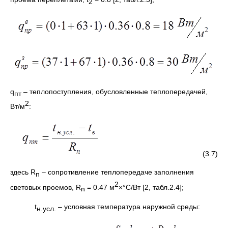
2
q
– теплопоступления, обусловленные теплопередачей,
пт
2
Вт/м
:
(3.7)
здесь R
– сопротивление теплопередаче заполнения
n
2
световых проемов, R
= 0.47 м
×°С/Вт [2, табл.2.4];
n
t
– условная температура наружной среды:
н.усл.