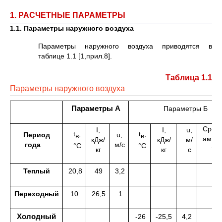
1. РАСЧЕТНЫЕ ПАРАМЕТРЫ
1.1. Параметры наружного воздуха
Параметры наружного воздуха приводятся в
таблице 1.1 [1,прил.8].
Таблица 1.1
Параметры наружного воздуха
Параметры А
Параметры Б
Средн
I,
I,
u,
t
,
t
,
Период
u,
в
в
ампл
кДж/
кДж/
м/
года
м/с
°С
°С
t
,
кг
кг
с
в
Теплый
20,8
49
3,2
1
Переходный
10
26,5
1
Холодный
-26
-25,5
4,2