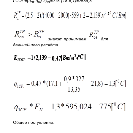
ГСОП=(
t
-t
)*z
=215*(18-6
,1)=2558,5
int
ht
hd
, значит принимаем
для
дальнейшего расчёта.
Общее поступление: