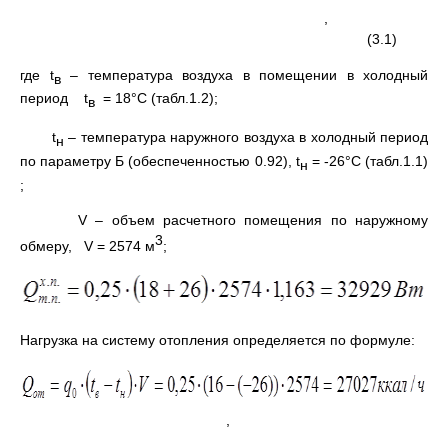
,
(3.1)
где t
– температура воздуха в помещении в холодный
в
период t
= 18°С (табл.1.2);
в
t
– температура наружного воздуха в холодный период
н
по параметру Б (обеспеченностью 0.92), t
= -26°С (табл.1.1)
н
;
V – объем расчетного помещения по наружному
3
обмеру, V = 2574 м
;
Нагрузка на систему отопления определяется по формуле:
,