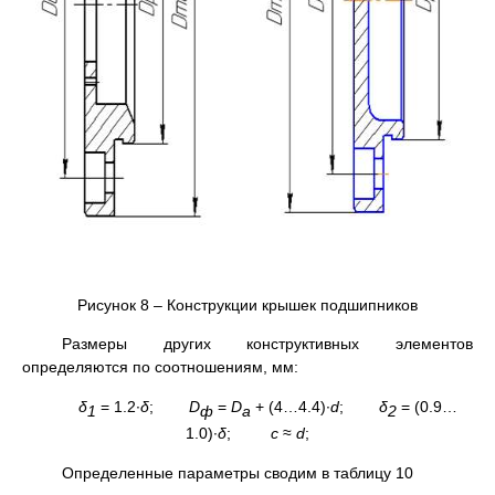
Рисунок 8 – Конструкции крышек подшипников
Размеры других конструктивных элементов
определяются по соотношениям, мм:
δ
= 1.2∙
δ
;
D
=
D
+ (4…4.4)∙
d
;
δ
= (0.9…
1
ф
a
2
1.0)∙
δ
;
c
≈
d
;
Определенные параметры сводим в таблицу 10