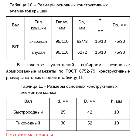
Таблица 10 – Размеры основных конструктивных
элементов крышек
H,
Тип
Dmax,
Dp,
Вал
Dо, мм
крышки
мм
мм
мм
сквозная
95/110
62/72
15/18
75/90
Б/Т
глухая
95/110
6272
15/18
75/90
В качестве уплотнений выбираем резиновые
армированные манжеты по ГОСТ 8752-79, конструктивные
размеры которых сводим в таблицу 11.
Таблица 11 - Размеры основных конструктивных
элементов манжет
Вал
d, мм
D, мм
h, мм
Быстроходный
25
42
10
Тихоходный
30
52
10
Похожие материалы