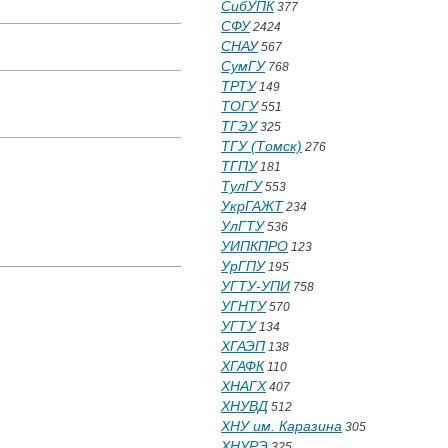
СибУПК
377
СФУ
2424
СНАУ
567
СумГУ
768
ТРТУ
149
ТОГУ
551
ТГЭУ
325
ТГУ (Томск)
276
ТГПУ
181
ТулГУ
553
УкрГАЖТ
234
УлГТУ
536
УИПКПРО
123
УрГПУ
195
УГТУ-УПИ
758
УГНТУ
570
УГТУ
134
ХГАЭП
138
ХГАФК
110
ХНАГХ
407
ХНУВД
512
ХНУ им. Каразина
305
ХНУРЭ
325