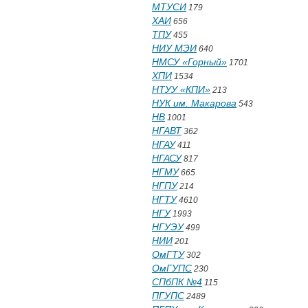
МТУСИ
179
ХАИ
656
ТПУ
455
НИУ МЭИ
640
НМСУ «Горный»
1701
ХПИ
1534
НТУУ «КПИ»
213
НУК им. Макарова
543
НВ
1001
НГАВТ
362
НГАУ
411
НГАСУ
817
НГМУ
665
НГПУ
214
НГТУ
4610
НГУ
1993
НГУЭУ
499
НИИ
201
ОмГТУ
302
ОмГУПС
230
СПбПК №4
115
ПГУПС
2489