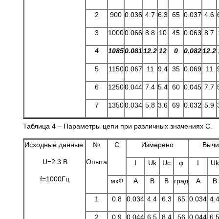
2
900
0.036
4.7
6.3
65
0.037
4.6
3
1000
0.066
8.8
10
45
0.063
8.7
4
1085
0.081
12.2
12
0
0.082
12.2
5
1150
0.067
11
9.4
35
0.069
11
6
1250
0.044
7.4
5.4
60
0.045
7.7
7
1350
0.034
5.8
3.6
69
0.032
5.9
Таблица 4 – Параметры цепи при различных значениях С.
Исходные данные:
№
C
Измерено
Вычи
U=2.3 B
Опыта
I
Uk
Uc
φ
I
Uk
f=1000Гц
мкФ
A
B
B
град
A
B
1
0.8
0.034
4.4
6.3
65
0.034
4.
2
0.9
0.044
6.5
8.4
56
0.044
6.