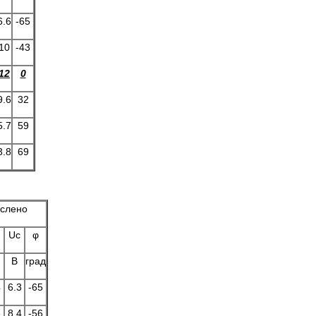
6.6
-65
10
-43
12
0
9.6
32
5.7
59
3.8
69
слено
Uc
φ
B
град
4
6.3
-65
5
8.4
-56