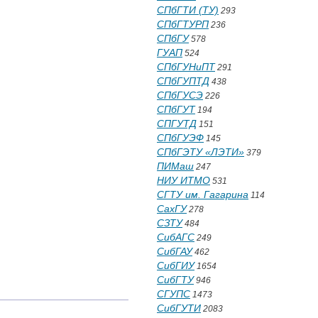
СПбГТИ (ТУ)
293
СПбГТУРП
236
СПбГУ
578
ГУАП
524
СПбГУНиПТ
291
СПбГУПТД
438
СПбГУСЭ
226
СПбГУТ
194
СПГУТД
151
СПбГУЭФ
145
СПбГЭТУ «ЛЭТИ»
379
ПИМаш
247
НИУ ИТМО
531
СГТУ им. Гагарина
114
СахГУ
278
СЗТУ
484
СибАГС
249
СибГАУ
462
СибГИУ
1654
СибГТУ
946
СГУПС
1473
СибГУТИ
2083