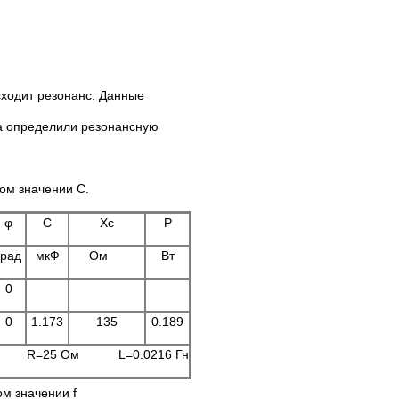
происходит резонанс. Данные
а определили резонансную
ом значении С.
φ
C
Xc
P
град
мкФ
Ом
Вт
0
0
1.173
135
0.189
Гц R=25 Ом L=0.0216 Гн
м значении f