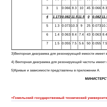
3
1
0.066
8.3
10
45
0.066
8.
4
1.173
0.082
11.5
11.5
0
0.082
11.
5
1.3
0.073
10.3
9
25
0.073
10.
6
1.4
0.063
8.4
7.4
43
0.063
8.
7
1.5
0.055
7.5
5.6
50
0.055
7.
3)Векторная диаграмма для резонирующей емкости имеет ви
4) Векторная диаграмма для резонирующей частоты имеет в
5)Кривые и зависимости представлены в приложении А.
МИНИСТЕРС
«Гомельский государственный технический университ