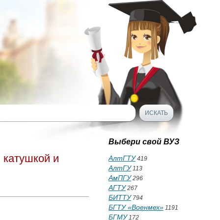
Выбери свой ВУЗ
 катушкой и
АлтГТУ
419
АлтГУ
113
АмПГУ
296
АГТУ
267
БИТТУ
794
БГТУ «Военмех»
1191
БГМУ
172