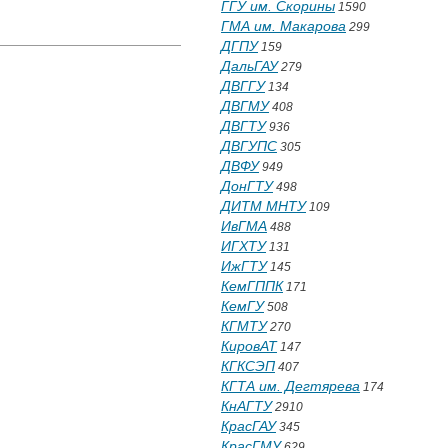
ГГУ им. Скорины
1590
ГМА им. Макарова
299
ДГПУ
159
ДальГАУ
279
ДВГГУ
134
ДВГМУ
408
ДВГТУ
936
ДВГУПС
305
ДВФУ
949
ДонГТУ
498
ДИТМ МНТУ
109
ИвГМА
488
ИГХТУ
131
ИжГТУ
145
КемГППК
171
КемГУ
508
КГМТУ
270
КировАТ
147
КГКСЭП
407
КГТА им. Дегтярева
174
КнАГТУ
2910
КрасГАУ
345
КрасГМУ
629