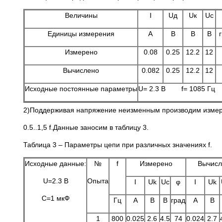
Величины
I
Uд
Uк
Uс
Единицы измерения
A
B
B
B
Измерено
0.08
0.25
12.2
12
Вычислено
0.082
0.25
12.2
12
Исходные постоянные параметры
U= 2.3 В f= 1085 
2)Поддерживая напряжение неизменным производим измере
0.5..1,5 f.Данные заносим в таблицу 3.
Таблица 3 – Параметры цепи при различных значениях f.
Исходные данные:
№
f
Измерено
Вычисл
U=2.3 B
Опыта
I
Uk
Uc
φ
I
Uk
C=1 мкФ
Гц
A
B
B
град
A
B
1
800
0.025
2.6
4.5
74
0.024
2.7