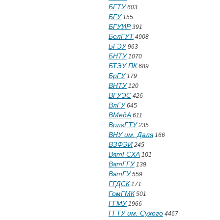
БГТУ
603
БГУ
155
БГУИР
391
БелГУТ
4908
БГЭУ
963
БНТУ
1070
БТЭУ ПК
689
БрГУ
179
ВНТУ
120
ВГУЭС
426
ВлГУ
645
ВМедА
611
ВолгГТУ
235
ВНУ им. Даля
166
ВЗФЭИ
245
ВятГСХА
101
ВятГГУ
139
ВятГУ
559
ГГДСК
171
ГомГМК
501
ГГМУ
1966
ГГТУ им. Сухого
4467