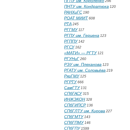
ПГПУ им. Короленко
296
ПНТУ им. Кондратюка
120
РАНХиГС
190
РОАТ МИИТ
608
РТА
245
РГГМУ
117
РГПУ им. Герцена
123
РГППУ
142
РГСУ
162
«МАТИ» — РГТУ
121
РГУНиГ
260
РЭУ им. Плеханова
123
РГАТУ им. Соловьёва
219
РязГМУ
125
РГРТУ
666
СамГТУ
131
СПбГАСУ
315
ИНЖЭКОН
328
СПбГИПСР
136
СПбГЛТУ им. Кирова
227
СПбГМТУ
143
СПбГПМУ
146
СПбГПУ
1599