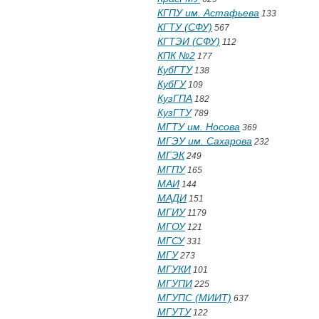
КГПУ им. Астафьева
133
КГТУ (СФУ)
567
КГТЭИ (СФУ)
112
КПК №2
177
КубГТУ
138
КубГУ
109
КузГПА
182
КузГТУ
789
МГТУ им. Носова
369
МГЭУ им. Сахарова
232
МГЭК
249
МГПУ
165
МАИ
144
МАДИ
151
МГИУ
1179
МГОУ
121
МГСУ
331
МГУ
273
МГУКИ
101
МГУПИ
225
МГУПС (МИИТ)
637
МГУТУ
122