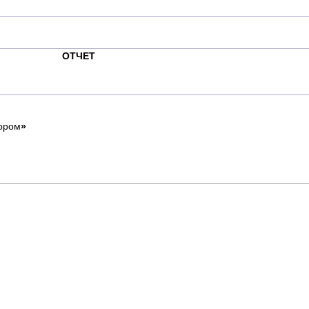
ОТЧЕТ
о
ором
»