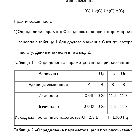
и зависимости:
I(C),Uk(C),Uc(C),φ(C).
Практическая часть
1)Определили параметр С конденсатора при котором 
занесли в таблицу 1.Для другого значения С конденсатор
частоту. Данные занесли в таблицу 2.
Таблица 1 – Определение параметров цепи при рассчитанн
Величины
I
Uд
Uк
Uс
Единицы измерения
A
B
B
B
Измерено
0.08
0.25
11.3
11.2
Вычислено
0.082
0.25
11.3
11.2
Исходные постоянные параметры
U= 2.3 В f= 1000 
Таблица 2 –Определение параметров цепи при рассчитанно