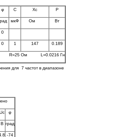
φ
C
Xc
P
град
мкФ
Ом
Вт
0
0
1
147
0.189
Гц R=25 Ом L=0.0216 Гн
ния для 7 частот в диапазоне
ено
Uc
φ
B
град
4.8
-74