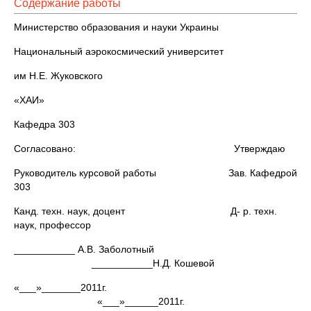
Содержание работы
Министерство образования и науки Украины
Национальный аэрокосмический университет
им Н.Е. Жуковского
«ХАИ»
Кафедра 303
Согласовано: Утверждаю
Руководитель курсовой работы Зав. Кафедрой
303
Канд. техн. наук, доцент Д- р. техн.
наук, профессор
___________ А.В. Заболотный
___________Н.Д. Кошевой
«___»_______2011г.
«___»______2011г.