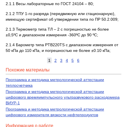
2.1.1 Весы лабораторные по ГОСТ 24104 – 80;
2.1.2 ТПУ 1-го разряда (передвижную или стационарную),
имеющую сертификат об утверждении типа по ПР 50.2.009;
2.1.3 Термометр типа ТЛ – 2 с погрешностью не более
±0,5ºС и диапазоном измерения -360ºС до 90 ºС;
2.1.4 Барометр типа PTB220TS с диапазоном измерения от
50 кПа до 110 кПа, и погрешностью не более ±0.10 кПа;
1
2
3
4
5
6
Похожие материалы
Программа и методика метрологической аттестации
теплосчетчика
Программа и методика метрологической аттестации
цифрового времяимпульсного ультразвукового расходомера
ВИУР-1
Программа и методика метрологической аттестации
цифрового измерителя вязкости нефтепродуктов
Информация о работе