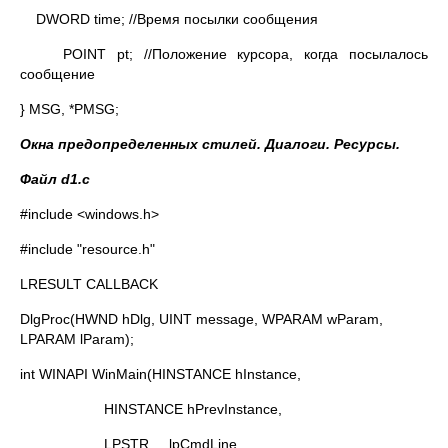
DWORD time; //Время посылки сообщения
POINT pt; //Положение курсора, когда посылалось
сообщение
} MSG, *PMSG;
Окна предопределенных стилей. Диалоги. Ресурсы.
Файл
d1.c
#include <windows.h>
#include "resource.h"
LRESULT CALLBACK
DlgProc(HWND hDlg, UINT message, WPARAM wParam,
LPARAM lParam);
int WINAPI WinMain(HINSTANCE hInstance,
HINSTANCE hPrevInstance,
LPSTR lpCmdLine,