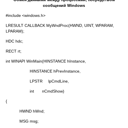
сообщений
Windows
#include <windows.h>
LRESULT CALLBACK MyWndProc(HWND, UINT, WPARAM,
LPARAM);
HDC hdc;
RECT rt;
int WINAPI WinMain(HINSTANCE hInstance,
HINSTANCE hPrevInstance,
LPSTR lpCmdLine,
int nCmdShow)
{
HWND hWnd;
MSG msg;