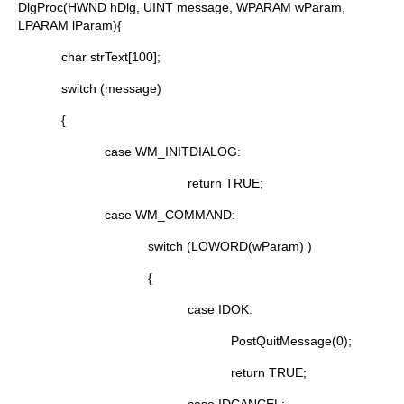
DlgProc(HWND hDlg, UINT message, WPARAM wParam,
LPARAM lParam){
char strText[100];
switch (message)
{
case WM_INITDIALOG:
return TRUE;
case WM_COMMAND:
switch (LOWORD(wParam) )
{
case IDOK:
PostQuitMessage(0);
return TRUE;