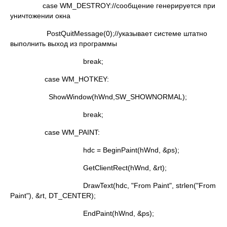
case WM_DESTROY://сообщение генерируется при
уничтожении окна
PostQuitMessage(0);//указывает системе штатно
выполнить выход из программы
break;
case WM_HOTKEY:
ShowWindow(hWnd,SW_SHOWNORMAL);
break;
case WM_PAINT:
hdc = BeginPaint(hWnd, &ps);
GetClientRect(hWnd, &rt);
DrawText(hdc, "From Paint", strlen("From
Paint"), &rt, DT_CENTER);
EndPaint(hWnd, &ps);