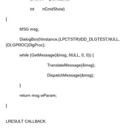
int nCmdShow)
{
MSG msg;
DialogBox(hInstance,(LPCTSTR)IDD_DLGTEST,NULL,
(DLGPROC)DlgProc);
while (GetMessage(&msg, NULL, 0, 0)) {
TranslateMessage(&msg);
DispatchMessage(&msg);
}
return msg.wParam;
}
LRESULT CALLBACK