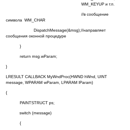
WM_KEYUP и т.п.
//в сообщение
символа WM_CHAR
DispatchMessage(&msg);//направляет
сообщения оконной процедуре
}
return msg.wParam;
}
LRESULT CALLBACK MyWndProc(HWND hWnd, UINT
message, WPARAM wParam, LPARAM lParam)
{
PAINTSTRUCT ps;
switch (message)
{