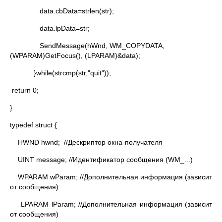
data.cbData=strlen(str);
data.lpData=str;
SendMessage(hWnd, WM_COPYDATA,
(WPARAM)GetFocus(), (LPARAM)&data);
}while(strcmp(str,"quit"));
return 0;
}
typedef struct {
HWND hwnd; //Дескриптор окна-получателя
UINT message; //Идентификатор сообщения (WM_...)
WPARAM wParam; //Дополнительная информация (зависит
от сообщения)
LPARAM lParam; //Дополнительная информация (зависит
от сообщения)