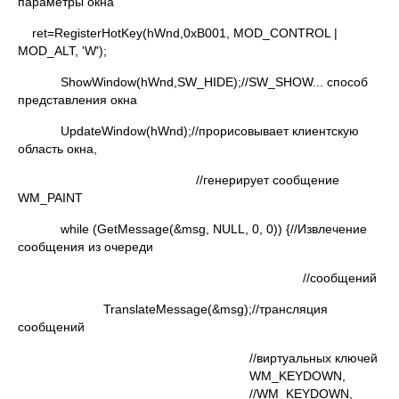
параметры окна
ret=RegisterHotKey(hWnd,0xB001, MOD_CONTROL |
MOD_ALT, 'W');
ShowWindow(hWnd,SW_HIDE);//SW_SHOW... способ
представления окна
UpdateWindow(hWnd);//прорисовывает клиентскую
область окна,
//генерирует сообщение
WM_PAINT
while (GetMessage(&msg, NULL, 0, 0)) {//Извлечение
сообщения из очереди
//сообщений
TranslateMessage(&msg);//трансляция
сообщений
//виртуальных ключей
WM_KEYDOWN,
//WM_KEYDOWN,