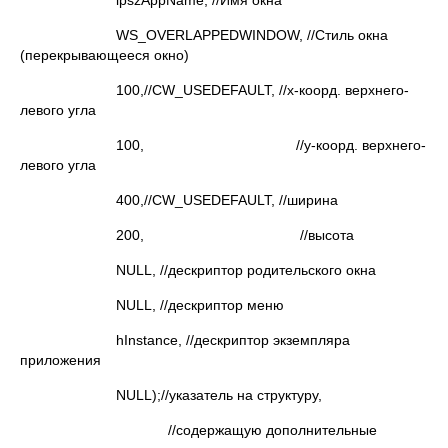
lpszAppName, //Имя окна
WS_OVERLAPPEDWINDOW, //Стиль окна
(перекрывающееся окно)
100,//CW_USEDEFAULT, //x-коорд. верхнего-
левого угла
100, //y-коорд. верхнего-
левого угла
400,//CW_USEDEFAULT, //ширина
200, //высота
NULL, //дескриптор родительского окна
NULL, //дескриптор меню
hInstance, //дескриптор экземпляра
приложения
NULL);//указатель на структуру,
//содержащую дополнительные