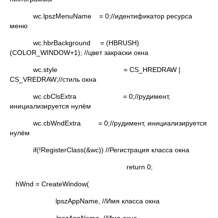
wc.lpszMenuName = 0;//идентификатор ресурса
меню
wc.hbrBackground = (HBRUSH)
(COLOR_WINDOW+1); //цвет закраски окна
wc.style = CS_HREDRAW |
CS_VREDRAW;//стиль окна
wc.cbClsExtra = 0;//рудимент,
инициализируется нулём
wc.cbWndExtra = 0;//рудимент, инициализируется
нулём
if(!RegisterClass(&wc)) //Регистрация класса окна
return 0;
hWnd = CreateWindow(
lpszAppName, //Имя класса окна