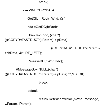
break;
case WM_COPYDATA:
GetClientRect(hWnd, &rt);
hdc =GetDC(hWnd);
DrawText(hdc, (char*)
(((COPYDATASTRUCT*)lParam)->lpData),
((COPYDATASTRUCT*)lParam)-
>cbData, &rt, DT_LEFT);
ReleaseDC(hWnd,hdc);
//MessageBox(NULL,(char*)
(((COPYDATASTRUCT*)lParam)->lpData),"",MB_OK);
break;
default:
return DefWindowProc(hWnd, message,
wParam, lParam);