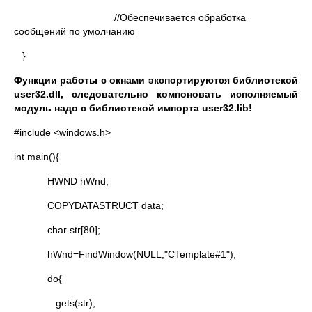
//Обеспечивается обработка
сообщений по умолчанию
}
Функции работы с окнами экспортируются библиотекой
user32.
dll, следовательно компоновать исполняемый
модуль надо с библиотекой импорта
user32.
lib!
#include <windows.h>
int main(){
HWND hWnd;
COPYDATASTRUCT data;
char str[80];
hWnd=FindWindow(NULL,"CTemplate#1");
do{
gets(str);