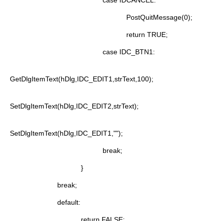
case IDCANCEL:
PostQuitMessage(0);
return TRUE;
case IDC_BTN1:
GetDlgItemText(hDlg,IDC_EDIT1,strText,100);
SetDlgItemText(hDlg,IDC_EDIT2,strText);
SetDlgItemText(hDlg,IDC_EDIT1,"");
break;
}
break;
default:
return FALSE;