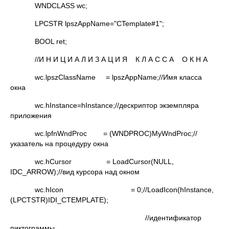
WNDCLASS wc;
LPCSTR lpszAppName="CTemplate#1";
BOOL ret;
//И Н И Ц И А Л И З А Ц И Я К Л А С С А О К Н А
wc.lpszClassName = lpszAppName;//Имя класса
окна
wc.hInstance=hInstance;//дескриптор экземпляра
приложения
wc.lpfnWndProc = (WNDPROC)MyWndProc;//
указатель на процедуру окна
wc.hCursor = LoadCursor(NULL,
IDC_ARROW);//вид курсора над окном
wc.hIcon = 0;//LoadIcon(hInstance,
(LPCTSTR)IDI_CTEMPLATE);
//идентификатор
пиктограммы