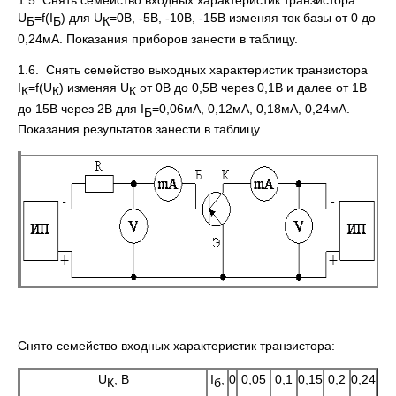
1.5. Снять семейство входных характеристик транзистора
U
=f(I
) для U
=0В, -5В, -10В, -15В изменяя ток базы от 0 до
Б
Б
К
0,24мА. Показания приборов занести в таблицу.
1.6. Снять семейство выходных характеристик транзистора
I
=f(U
) изменяя U
от 0В до 0,5В через 0,1В и далее от 1В
К
К
К
до 15В через 2В для I
=0,06мА, 0,12мА, 0,18мА, 0,24мА.
Б
Показания результатов занести в таблицу.
Снято семейство входных характеристик транзистора:
U
, В
I
,
0
0,05
0,1
0,15
0,2
0,24
К
б