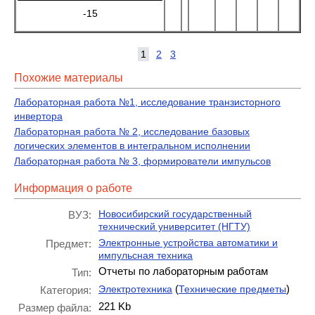
-15
1
2
3
Похожие материалы
Лабораторная работа №1, исследование транзисторного
инвертора
Лабораторная работа № 2, исследование базовых
логических элементов в интегральном исполнении
Лабораторная работа № 3, формирователи импульсов
Информация о работе
Новосибирский государственный
ВУЗ:
технический университет (НГТУ)
Электронные устройства автоматики и
Предмет:
импульсная техника
Отчеты по лабораторным работам
Тип:
(
)
Электротехника
Технические предметы
Категория:
221 Kb
Размер файла: