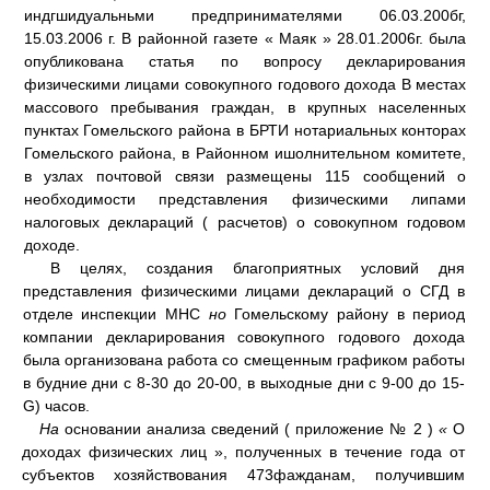
индгшидуальньми предпринимателями 06.03.200бг,
15.03.2006 г. В районной газете « Маяк » 28.01.2006г. была
опубликована статья по вопросу декларирования
физическими лицами совокупного годового дохода В местах
массового пребывания граждан, в крупных населенных
пунктах Гомельского района в БРТИ нотариальных конторах
Гомельского района, в Районном ишолнительном комитете,
в узлах почтовой связи размещены 115 сообщений о
необходимости представления физическими липами
налоговых деклараций ( расчетов) о совокупном годовом
доходе.
В целях, создания благоприятных условий дня
представления физическими лицами деклараций о СГД в
отделе инспекции МНС
но
Гомельскому району в период
компании декларирования совокупного годового дохода
была организована работа со смещенным графиком работы
в будние дни с 8-30 до 20-00, в выходные дни с 9-00 до 15-
G) часов.
На
основании анализа сведений ( приложение № 2 )
«
О
доходах физических лиц », полученных в течение года от
субъектов хозяйствования 473фажданам, получившим