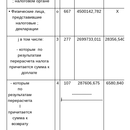
; налоговом органе
• Физические лица,
о
667
4500142,782
X
1
представившие
налоговые ;
декларации
j в том числе:
3
277
2699733,011
28356,540
- которым по
результатам
перерасчета налога
причитается сумма к
доплате
- которым
4
107 287606,675
6580,840
по
.................
результатам
j
...................................
перерасчета
I
причитается
сумма к
возврату