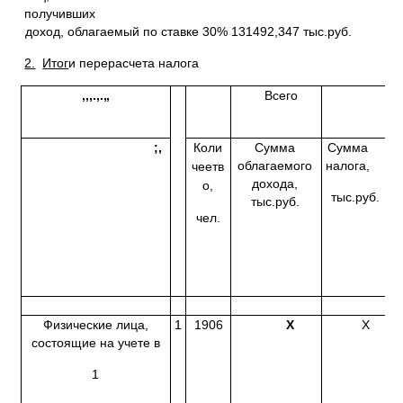
получивших
доход, облагаемый по ставке 30% 131492,347 тыс.руб.
2.
Итог
и перерасчета налога
,,,.,.„
Всего
В
;,
Коли
Сумма
Сумма
К
облагаемого
налога,
чеетв
дохода,
о,
тыс.руб.
тыс.руб.
чел.
ч
Физические лица,
1
1906
X
X
6
состоящие на учете в
1