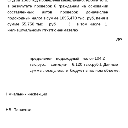
СГД за 2005 год проверены камерально. Кроме того,
в результате проверок 6 гражданам на основании
составленных актов проверок доначислен
подоходный налог в сумме 1095,470 тыс. руб, пеня в
сумме 55,750 тыс руб ( в том числе 1
инлившгуальному гггкэтгюинимателю
J6>
предъявлен подоходный налог-104,2
тыс.руо., санкции- 6,120 тъю.руб.). Данные
суммы
поступили в
бюджет в полном объеме.
Нмчапьник инспекции
НВ. Панченко