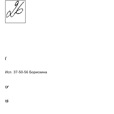
(
Исп. 37-50-56 Борискина
\У
\
S