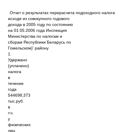
Отчет о результатах перерасчета подоходного налога
исходя из совокупного годового
дохода в 2005 году по состоянию
на 01.05.2006 года Инспекция
Министерства по налогам и
сборам Республики Беларусь по
Гомельском}' району
1.
Удержано
(уплачено)
налога
в
течение
года
544698,373
тыс.руб.
в
т.ч.
у
физических
лиц,