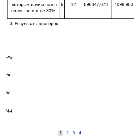
- которым начисляется
5
12
596347,078
4098,950
налог- по ставке 30%
3. Результаты проверок
•">
*»
w
Ч-/
1
2
3
4