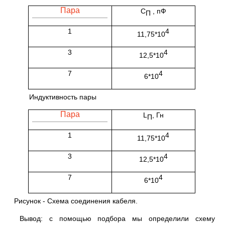
Пара
С
, пФ
П
1
4
11,75*10
3
4
12,5*10
7
4
6*10
Индуктивность пары
Пара
L
, Гн
П
1
4
11,75*10
3
4
12,5*10
7
4
6*10
Рисунок - Схема соединения кабеля.
Вывод: с помощью подбора мы определили схему