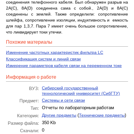
соединения телефонного кабеля. Был обнаружен разрыв на
2А(С), 8А(D) соединена сама с собой., 2А(D) и 8А(С)
соединены с землей. Также определили: сопротивление
шлейфа, сопротивление изоляции, индуктивность и емкость
для пар 1,3,7. Пара 7 имеет очень большое сопротивление,
что ликвидирует токи утечки.
Похожие материалы
Изменение частотных характеристик фильтра LC
Классификация систем и линий связи
Измерение параметров кабеля связи на переменном токе
Информация о работе
Сибирский государственный
ВУЗ:
технологический университет (СибГТУ)
Системы и сети связи
Предмет:
Отчеты по лабораторным работам
Тип:
(
)
Другие предметы
Технические предметы
Категория:
350 Kb
Размер файла:
0
Скачали: