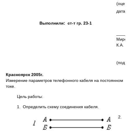
(оценка
дата)
Выполнили: ст-т гр. 23-1
______
Мирон
К.А.
(подпис
Красноярск 2005г.
Измерение параметров телефонного кабеля на постоянном
токе.
Цель работы:
1. Определить схему соединения кабеля.
2.