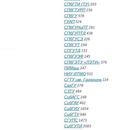
СПбГТИ (ТУ)
293
СПбГТУРП
236
СПбГУ
578
ГУАП
524
СПбГУНиПТ
291
СПбГУПТД
438
СПбГУСЭ
226
СПбГУТ
194
СПГУТД
151
СПбГУЭФ
145
СПбГЭТУ «ЛЭТИ»
379
ПИМаш
247
НИУ ИТМО
531
СГТУ им. Гагарина
114
СахГУ
278
СЗТУ
484
СибАГС
249
СибГАУ
462
СибГИУ
1654
СибГТУ
946
СГУПС
1473
СибГУТИ
2083