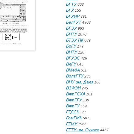
БГТУ
603
БГУ
155
БГУИР
391
БелГУТ
4908
БГЭУ
963
БНТУ
1070
БТЭУ ПК
689
БрГУ
179
ВНТУ
120
ВГУЭС
426
ВлГУ
645
ВМедА
611
ВолгГТУ
235
ВНУ им. Даля
166
ВЗФЭИ
245
ВятГСХА
101
ВятГГУ
139
ВятГУ
559
ГГДСК
171
ГомГМК
501
ГГМУ
1966
ГГТУ им. Сухого
4467