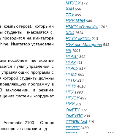
МТУСИ
179
ХАИ
656
ТПУ
455
НИУ МЭИ
640
е компьютеров), которыми
НМСУ «Горный»
1701
ты студенты знакомятся с
ХПИ
1534
а проводится на имитаторе
НТУУ «КПИ»
213
ine. Имитатор установлен
НУК им. Макарова
543
НВ
1001
НГАВТ
362
им пособием, где вкратце
НГАУ
411
вается пульт управления с
НГАСУ
817
и управляющих программ с
НГМУ
665
я которой студенты должны
НГПУ
214
 управляющую программу в
НГТУ
4610
В заключении, в режиме
НГУ
1993
мещения системы координат
НГУЭУ
499
НИИ
201
ОмГТУ
302
ОмГУПС
230
СПбПК №4
115
 Acramatic 2100 . Станок
ПГУПС
2489
ессорные лопатки и т.д.