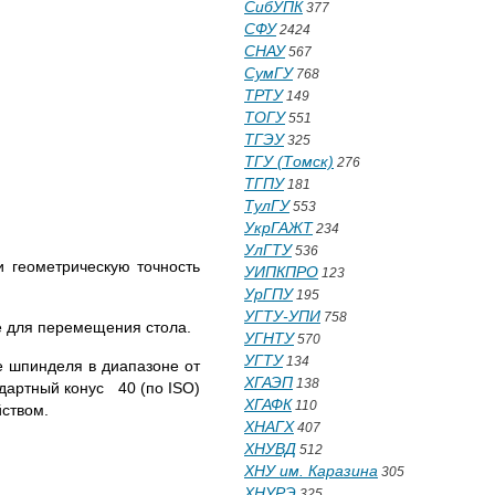
СибУПК
377
СФУ
2424
СНАУ
567
СумГУ
768
ТРТУ
149
ТОГУ
551
ТГЭУ
325
ТГУ (Томск)
276
ТГПУ
181
ТулГУ
553
УкрГАЖТ
234
УлГТУ
536
и геометрическую точность
УИПКПРО
123
УрГПУ
195
УГТУ-УПИ
758
е для перемещения стола.
УГНТУ
570
УГТУ
134
е шпинделя в диапазоне от
ХГАЭП
138
дартный конус 40 (по ISO)
ХГАФК
110
ством.
ХНАГХ
407
ХНУВД
512
ХНУ им. Каразина
305
ХНУРЭ
325