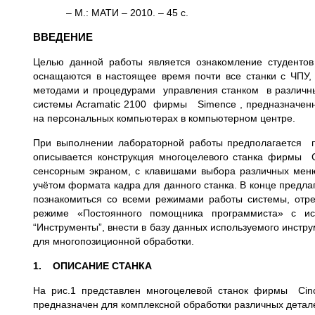
– М.: МАТИ – 2010. – 45 с.
ВВЕДЕНИЕ
Целью данной работы является ознакомление студенто
оснащаются в настоящее время почти все станки с ЧПУ,
методами и процедурами управления станком в различных
системы Acramatic 2100 фирмы Simence , предназначенн
на персональных компьютерах в компьютерном центре.
При выполнении лабораторной работы предполагается п
описывается конструкция многоцелевого станка фирмы Ci
сенсорным экраном, с клавишами выбора различных мен
учётом формата кадра для данного станка. В конце предл
познакомиться со всеми режимами работы системы, отр
режиме «Постоянного помощника программиста» с и
“Инструменты”, внести в базу данных используемого инст
для многопозиционной обработки.
1. ОПИСАНИЕ СТАНКА
На рис.1 представлен многоцелевой станок фирмы Cinc
предназначен для комплексной обработки различных детале