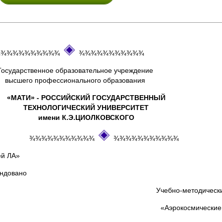
¾¾¾¾¾¾¾¾
¾¾¾¾¾¾¾¾¾¾¾
Государственное образовательное учреждение
высшего профессионального образования
«МАТИ» - РОССИЙСКИЙ ГОСУДАРСТВЕННЫЙ
ТЕХНОЛОГИЧЕСКИЙ УНИВЕРСИТЕТ
имени К.Э.ЦИОЛКОВСКОГО
¾¾¾¾¾¾¾¾¾¾¾
¾¾¾¾¾¾¾¾¾¾¾
й ЛА»
вано
Учебно-методическ
«Аэрокосмические 