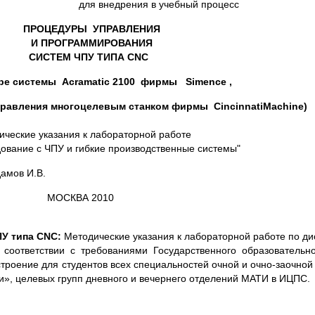
для внедрения в учебный процесс
ПРОЦЕДУРЫ УПРАВЛЕНИЯ
И ПРОГРАММИРОВАНИЯ
СИСТЕМ ЧПУ ТИПА
CNC
е системы
Acramatic
2100 фирмы
Simence
,
авления многоцелевым станком фирмы
Cincinnati
Machine
)
ические указания к лабораторной работе
дование с ЧПУ и гибкие производственные системы"
амов И.В.
МОСКВА 2010
ПУ типа
CNC
:
Методические указания к лабораторной работе по д
соответствии с требованиями Государственного образовательн
роение для студентов всех специальностей очной и очно-заочной
и», целевых групп дневного и вечернего отделений МАТИ в ИЦПС.