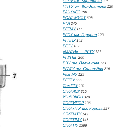
ПГПУ им. Короленко
296
ПНТУ им. Кондратюка
120
РАНХиГС
190
РОАТ МИИТ
608
РТА
245
РГГМУ
117
РГПУ им. Герцена
123
РГППУ
142
РГСУ
162
«МАТИ» — РГТУ
121
РГУНиГ
260
РЭУ им. Плеханова
123
РГАТУ им. Соловьёва
219
РязГМУ
125
РГРТУ
666
СамГТУ
131
СПбГАСУ
315
ИНЖЭКОН
328
СПбГИПСР
136
СПбГЛТУ им. Кирова
227
СПбГМТУ
143
СПбГПМУ
146
СПбГПУ
1599