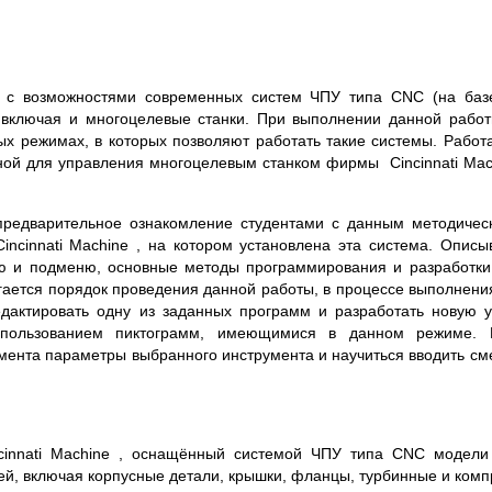
в с возможностями современных систем ЧПУ типа CNC (на баз
 включая и многоцелевые станки. При выполнении данной рабо
 режимах, в которых позволяют работать такие системы. Работ
ой для управления многоцелевым станком фирмы Cincinnati Mach
редварительное ознакомление студентами с данным методическ
ncinnati Machine , на котором установлена эта система. Описы
ю и подменю, основные методы программирования и разработк
агается порядок проведения данной работы, в процессе выполнени
едактировать одну из заданных программ и разработать новую
спользованием пиктограмм, имеющимися в данном режиме. 
румента параметры выбранного инструмента и научиться вводить с
innati Machine , оснащённый системой ЧПУ типа CNC модели
й, включая корпусные детали, крышки, фланцы, турбинные и компр