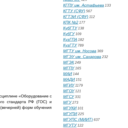
КГПУ им. Астафьева
133
КГТУ (СФУ)
567
КГТЭИ (СФУ)
112
КПК №2
177
КубГТУ
138
КубГУ
109
КузГПА
182
КузГТУ
789
МГТУ им. Носова
369
МГЭУ им. Сахарова
232
МГЭК
249
МГПУ
165
МАИ
144
МАДИ
151
МГИУ
1179
МГОУ
121
исциплине «Оборудование с
МГСУ
331
ого стандарта РФ (ГОС) и
МГУ
273
 (вечерней) форм обучения
МГУКИ
101
МГУПИ
225
МГУПС (МИИТ)
637
МГУТУ
122