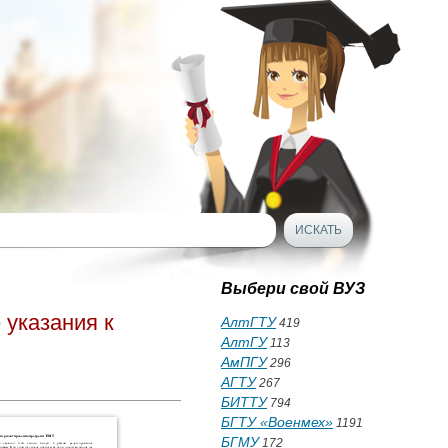
Выбери свой ВУЗ
указания к
АлтГТУ
419
АлтГУ
113
АмПГУ
296
АГТУ
267
БИТТУ
794
БГТУ «Военмех»
1191
БГМУ
172