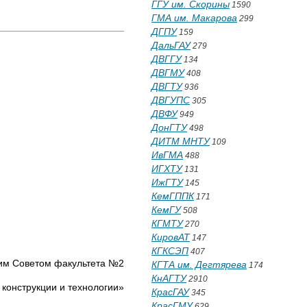
ГГУ им. Скорины
1590
ГМА им. Макарова
299
ДГПУ
159
ДальГАУ
279
ДВГГУ
134
ДВГМУ
408
ДВГТУ
936
ДВГУПС
305
ДВФУ
949
ДонГТУ
498
ДИТМ МНТУ
109
ИвГМА
488
ИГХТУ
131
ИжГТУ
145
КемГППК
171
КемГУ
508
КГМТУ
270
КировАТ
147
КГКСЭП
407
им Советом факультета №2
КГТА им. Дегтярева
174
КнАГТУ
2910
конструкции и технологии»
КрасГАУ
345
КрасГМУ
629