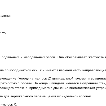
авления;
сти;
 подвижных и неподвижных узлов. Она обеспечивает жёсткость 
е по координатной оси У и имеют в верхней части направляющи
ремещение (координатная ось Z) шпиндельной головки и вращени
кретностью 1 об/мин. На конце шпинделя имеется внутренний стан
вающего стержня, приводимого в движение пневматическим устрой
ие для вертикального перемещения шпиндельной головки.
ную ось Х.