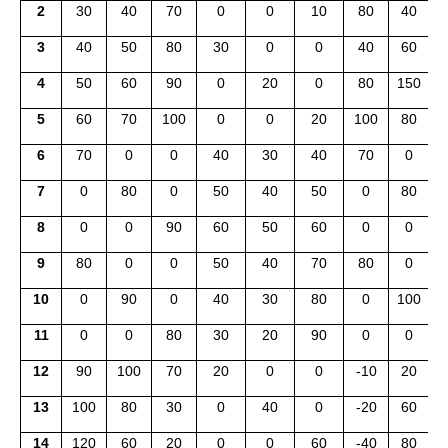
2
30
40
70
0
0
10
80
40
-
3
40
50
80
30
0
0
40
60
-
4
50
60
90
0
20
0
80
150
-
5
60
70
100
0
0
20
100
80
-
6
70
0
0
40
30
40
70
0
7
0
80
0
50
40
50
0
80
8
0
0
90
60
50
60
0
0
9
80
0
0
50
40
70
80
0
10
0
90
0
40
30
80
0
100
11
0
0
80
30
20
90
0
0
12
90
100
70
20
0
0
-10
20
13
100
80
30
0
40
0
-20
60
1
14
120
60
20
0
0
60
-40
80
1