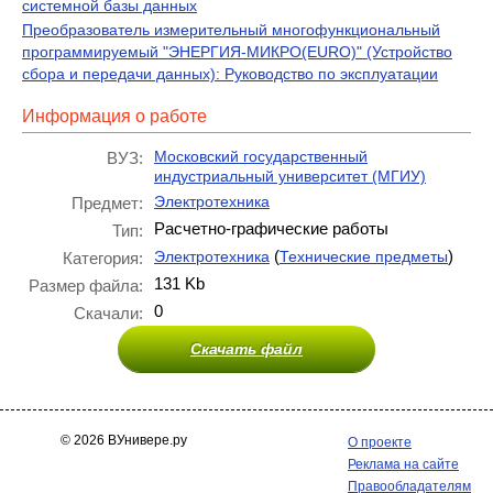
системной базы данных
Преобразователь измерительный многофункциональный
программируемый "ЭНЕРГИЯ-МИКРО(EURO)" (Устройство
сбора и передачи данных): Руководство по эксплуатации
Информация о работе
Московский государственный
ВУЗ:
индустриальный университет (МГИУ)
Электротехника
Предмет:
Расчетно-графические работы
Тип:
(
)
Электротехника
Технические предметы
Категория:
131 Kb
Размер файла:
0
Скачали:
Скачать файл
© 2026 ВУнивере.ру
О проекте
Реклама на сайте
Правообладателям