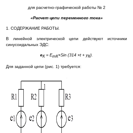
для расчетно-графической работы № 2
«Расчет цепи переменного тока»
1. СОДЕРЖАНИЕ РАБОТЫ.
В линейной электрической цепи действуют источники
синусоидальных ЭДС:
e
=
E
×
Sin
(314
×
t
+
y
).
К
m
К
К
Для заданной цепи (рис. 1) требуется: