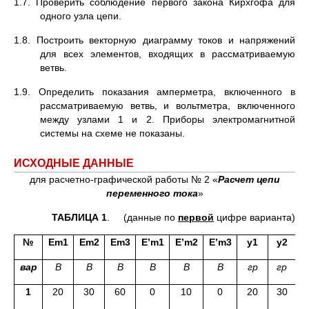
1.7. Проверить соблюдение первого закона Кирхгофа для
одного узла цепи.
1.8. Построить векторную диаграмму токов и напряжений
для всех элементов, входящих в рассматриваемую
ветвь.
1.9. Определить показания амперметра, включенного в
рассматриваемую ветвь, и вольтметра, включенного
между узлами 1 и 2. Приборы электромагнитной
системы на схеме не показаны.
ИСХОДНЫЕ ДАННЫЕ
для расчетно-графической работы № 2 «
Расчет цепи
переменного тока
»
ТАБЛИЦА 1
. (данные по
первой
цифре варианта)
№
Em1
Em2
Em3
E’m1
E’m2
E’m3
y
1
y
2
вар
B
B
B
B
B
B
гр
гр
1
20
30
60
0
10
0
20
30
-