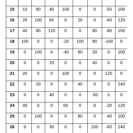
15
10
80
40
100
0
0
-50
100
1
16
20
100
60
0
20
0
-60
120
17
40
80
120
0
0
80
-80
150
18
100
0
0
-20
100
80
-100
0
19
0
100
0
-40
80
20
0
100
20
0
0
20
0
0
40
0
0
1
21
20
0
0
100
0
0
120
0
22
0
20
0
0
40
0
0
240
23
0
0
40
0
0
-50
0
0
2
24
40
0
0
60
0
0
-20
120
25
0
100
0
0
80
0
-40
100
26
0
0
30
0
0
100
-60
240
-