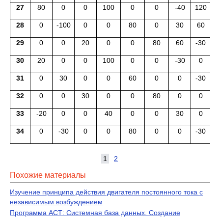
27
80
0
0
100
0
0
-40
120
28
0
-100
0
0
80
0
30
60
1
29
0
0
20
0
0
80
60
-30
2
30
20
0
0
100
0
0
-30
0
31
0
30
0
0
60
0
0
-30
32
0
0
30
0
0
80
0
0
1
33
-20
0
0
40
0
0
30
0
34
0
-30
0
0
80
0
0
-30
1
2
Похожие материалы
Изучение принципа действия двигателя постоянного тока с
независимым возбуждением
Программа АСТ: Системная база данных. Создание