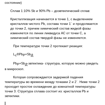
состоянии)
Сплав 1:10% Sb и 90% Pb – доэвтектический сплав:
Кристаллизация начинается в точке 1, с выделением
кристаллов чистого Pb, состава точки 1´ и продолжается
до точки 2, причем химический состав жидкой фазы
изменяется по линии ликвидуса АС от точки С, а
химический состав твердой фазы не изменяется.
При температуре точки 2 протекает реакция:
L
®Pb
+Sb
c
Р
Д
Pb
+Sb
-эвтектика- структура, которую можно увидеть
Р
Д
в микроскоп.
Которая сопровождается задержкой падения
температуры во времени между точками 2 и 2´. Ниже точки 2
проходит простое охлаждение до комнатной температуры
точки 3. Структура сплава состоит из: кристаллов Pb и
эвтектики.