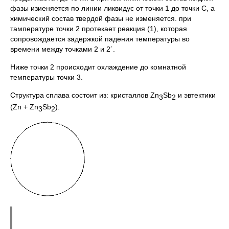
фазы изиеняется по линии ликвидус от точки 1 до точки С, а
химический состав твердой фазы не изменяется. при
тампературе точки 2 протекает реакция (1), которая
сопровождается задержкой падения температуры во
времени между точками 2 и 2´.
Ниже точки 2 происходит охлаждение до комнатной
температуры точки 3.
Структура сплава состоит из: кристаллов Zn
Sb
и эвтектики
3
2
(Zn + Zn
Sb
).
3
2