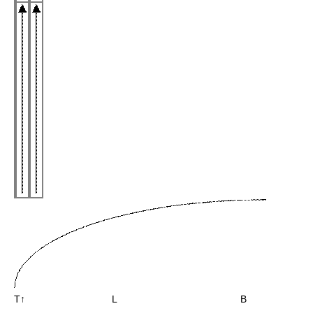
Т↑ L B