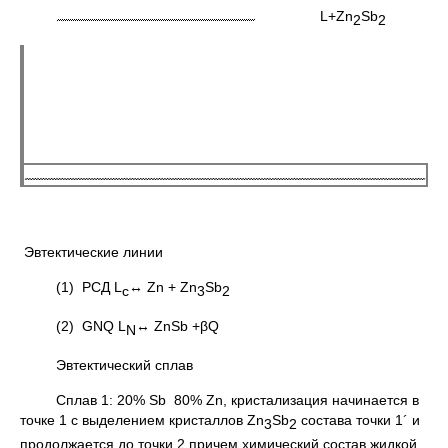
L+Zn
Sb
2
2
Эвтектические линии
(1) PCД L
↔ Zn + Zn
Sb
c
3
2
(2) GNQ L
↔ ZnSb +βQ
N
Эвтектический сплав
Сплав 1: 20% Sb 80% Zn, кристализация начинается в
точке 1 с выделением кристаллов Zn
Sb
cостава точки 1´ и
3
2
продолжается до точки 2 причем химический состав жидкой