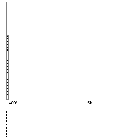
400º L+Sb