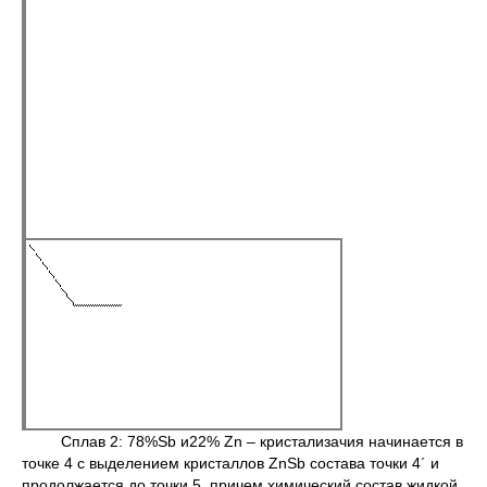
Сплав 2: 78%Sb и22% Zn – кристализачия начинается в
точке 4 с выделением кристаллов ZnSb состава точки 4´ и
продолжается до точки 5, причем химический состав жидкой