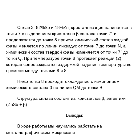
Сплав 3: 82%Sb и 18%Zn, кристаллизация начинается в
точки 7 с выделением кристаллов β состава точки 7´ и
продолжается до точки 8 причем химический состав жидкой
фазы меняется по линии ликвидус от точки 7 до точки N, а
химический состав твердой фазы изменяется от точки 7´ до
точки Q. При температуре точки 8 протекает реакция (2),
которая сопровождается задержкой падения температуры во
времени между точками 8 и 8´.
Ниже точки 8 проходит охлаждение с изменением
химического состава β по линии QM до точки 9.
Структура сплава состоит из: кристаллов β, эвтектики
(ZnSb + β).
Выводы:
В ходе работы мы научились работать на
металлографическим микроскопе.