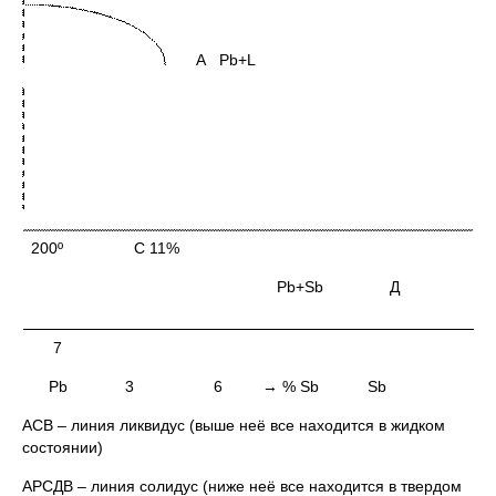
A Pb+L
200º С 11%
Pb+Sb Д
7
Pb 3 6 → % Sb Sb
ACB – линия ликвидус (выше неё все находится в жидком
состоянии)
АРСДВ – линия солидус (ниже неё все находится в твердом