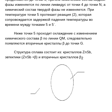
фазы изменяется по линии ликвидус от точки 4 до точки N, а
химический состав твердой фазы не изменяется. При
температуре точки 5 протекает реакция (2), которая
сопровождается задержкой падения температуры во
времени мужду точками 5 и 5´.
Ниже точки 5 проходит охлаждение с изменением
химического состава β по линии QM, следовательно
появляются вторичные кристаллы β до точки G.
Структура сплава состоит из: кристаллов ZnSb,
эвтектики (ZnSb +β) и вторичных кристаллов β
2