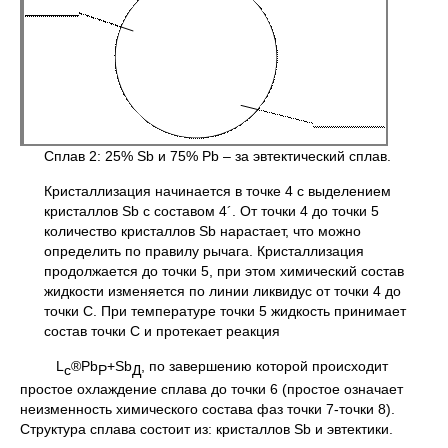
Сплав 2: 25% Sb и 75% Pb – за эвтектический сплав.
Кристаллизация начинается в точке 4 с выделением
кристаллов Sb с составом 4´. От точки 4 до точки 5
количество кристаллов Sb нарастает, что можно
определить по правилу рычага. Кристаллизация
продолжается до точки 5, при этом химический состав
жидкости изменяется по линии ликвидус от точки 4 до
точки С. При температуре точки 5 жидкость принимает
состав точки С и протекает реакция
L
®Pb
+Sb
, по завершению которой происходит
c
Р
Д
простое охлаждение сплава до точки 6 (простое означает
неизменность химического состава фаз точки 7-точки 8).
Структура сплава состоит из: кристаллов Sb и эвтектики.