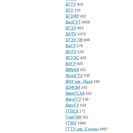
БГТУ
603
БГУ
155
БГУИР
391
БелГУТ
4908
БГЭУ
963
БНТУ
1070
БТЭУ ПК
689
БрГУ
179
ВНТУ
120
ВГУЭС
426
ВлГУ
645
ВМедА
611
ВолгГТУ
235
ВНУ им. Даля
166
ВЗФЭИ
245
ВятГСХА
101
ВятГГУ
139
ВятГУ
559
ГГДСК
171
ГомГМК
501
ГГМУ
1966
ГГТУ им. Сухого
4467