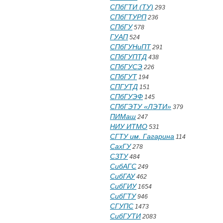
СПбГТИ (ТУ)
293
СПбГТУРП
236
СПбГУ
578
ГУАП
524
СПбГУНиПТ
291
СПбГУПТД
438
СПбГУСЭ
226
СПбГУТ
194
СПГУТД
151
СПбГУЭФ
145
СПбГЭТУ «ЛЭТИ»
379
ПИМаш
247
НИУ ИТМО
531
СГТУ им. Гагарина
114
СахГУ
278
СЗТУ
484
СибАГС
249
СибГАУ
462
СибГИУ
1654
СибГТУ
946
СГУПС
1473
СибГУТИ
2083