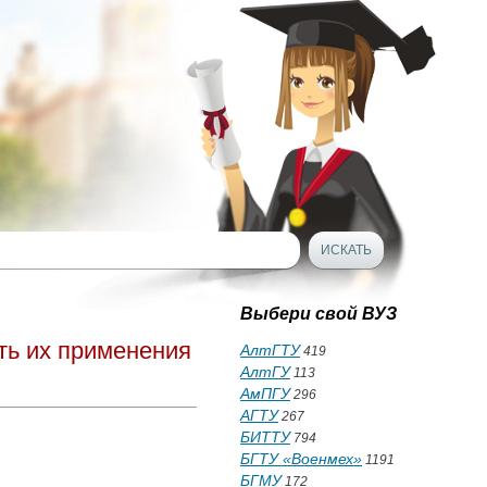
Выбери свой ВУЗ
ть их применения
АлтГТУ
419
АлтГУ
113
АмПГУ
296
АГТУ
267
БИТТУ
794
БГТУ «Военмех»
1191
БГМУ
172