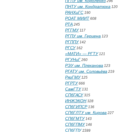
ПГПУ им. Короленко
296
ПНТУ им. Кондратюка
120
РАНХиГС
190
РОАТ МИИТ
608
РТА
245
РГГМУ
117
РГПУ им. Герцена
123
РГППУ
142
РГСУ
162
«МАТИ» — РГТУ
121
РГУНиГ
260
РЭУ им. Плеханова
123
РГАТУ им. Соловьёва
219
РязГМУ
125
РГРТУ
666
СамГТУ
131
СПбГАСУ
315
ИНЖЭКОН
328
СПбГИПСР
136
СПбГЛТУ им. Кирова
227
СПбГМТУ
143
СПбГПМУ
146
СПбГПУ
1599