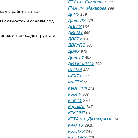
ГГУ им. Скорины
1590
ГМА им. Макарова
299
хемы работы катков.
ДГПУ
159
ДальГАУ
ах отмосток и основы под
279
ДВГГУ
134
ДВГМУ
408
понижается осадка грунта и
ДВГТУ
936
ДВГУПС
305
ДВФУ
949
ДонГТУ
498
ДИТМ МНТУ
109
ИвГМА
488
ИГХТУ
131
ИжГТУ
145
КемГППК
171
КемГУ
508
КГМТУ
270
КировАТ
147
КГКСЭП
407
КГТА им. Дегтярева
174
КнАГТУ
2910
КрасГАУ
345
КрасГМУ
629