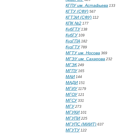
КГПУ им. Астафьева
133
КГТУ (СФУ)
567
КГТЭИ (СФУ)
112
КПК №2
177
КубГТУ
138
КубГУ
109
КузГПА
182
КузГТУ
789
МГТУ им. Носова
369
МГЭУ им. Сахарова
232
МГЭК
249
МГПУ
165
МАИ
144
МАДИ
151
МГИУ
1179
МГОУ
121
МГСУ
331
МГУ
273
МГУКИ
101
МГУПИ
225
МГУПС (МИИТ)
637
МГУТУ
122