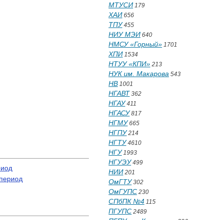
МТУСИ
179
ХАИ
656
ТПУ
455
НИУ МЭИ
640
НМСУ «Горный»
1701
ХПИ
1534
НТУУ «КПИ»
213
НУК им. Макарова
543
НВ
1001
НГАВТ
362
НГАУ
411
НГАСУ
817
НГМУ
665
НГПУ
214
НГТУ
4610
НГУ
1993
НГУЭУ
499
риод
НИИ
201
 период
ОмГТУ
302
ОмГУПС
230
СПбПК №4
115
ПГУПС
2489