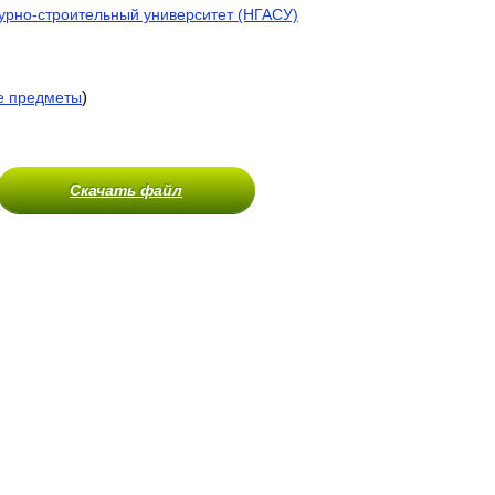
урно-строительный университет (НГАСУ)
)
е предметы
Скачать файл