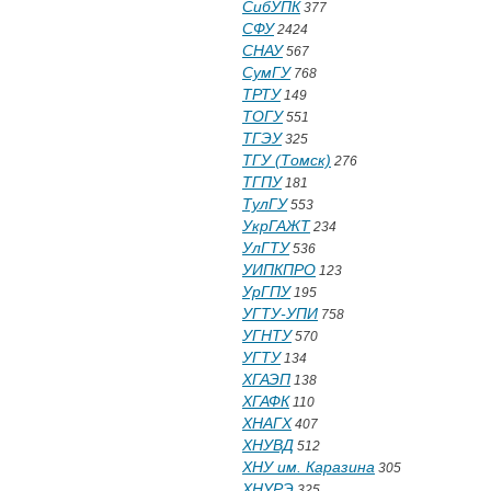
СибУПК
377
СФУ
2424
СНАУ
567
СумГУ
768
ТРТУ
149
ТОГУ
551
ТГЭУ
325
ТГУ (Томск)
276
ТГПУ
181
ТулГУ
553
УкрГАЖТ
234
УлГТУ
536
УИПКПРО
123
УрГПУ
195
УГТУ-УПИ
758
УГНТУ
570
УГТУ
134
ХГАЭП
138
ХГАФК
110
ХНАГХ
407
ХНУВД
512
ХНУ им. Каразина
305
ХНУРЭ
325