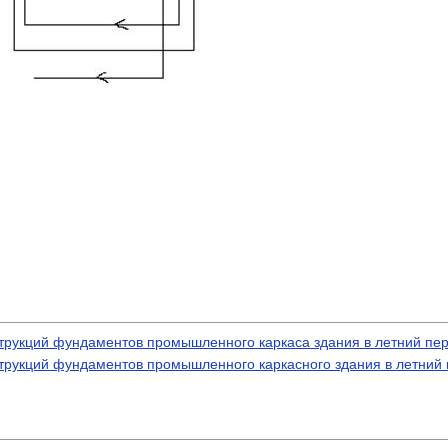
струкций фундаментов промышленного каркаса здания в летний пе
струкций фундаментов промышленного каркасного здания в летний