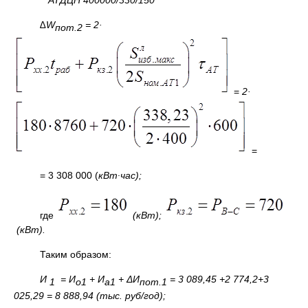
АТДЦН 400000/330/150
∆
W
= 2·
пот.2
=
2·
=
= 3 308 000 (
кВт∙час);
где
(кВт);
(кВт).
Таким образом:
И
= И
+ И
+ ΔИ
=
3 089,45 +2 774,2+3
1
о1
а1
пот.1
025,29 = 8 888,94 (тыс. руб/год);