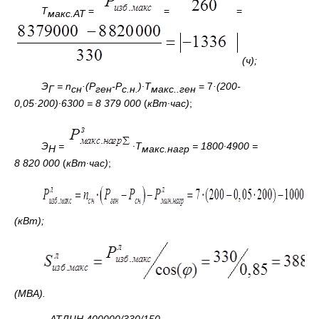
Т
=
=
=
макс.АТ
(ч);
Э
=
n
·(Р
-Р
)∙
Т
= 7
·(200-
Г
сн
ген
с.н.
макс..ген
0,05·200)∙
6300 = 8 379 000
(
кВт∙час)
;
Э
=
∙
Т
= 1800∙4900 =
Н
макс.нагр
8 820 000
(
кВт∙час)
;
(кВт);
(МВА).