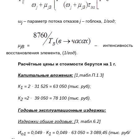
ω
–
параметр потока отказов
j
–
гоблока,
1/год
;
j
μ
=
–
интенсивность
j
В
восстановления элемента, (
1/год
).
Расчётные цены и стоимости берутся на 1 г.
Капитальные вложения:
[1,табл.П.1.3]
К
= 2 · 31 525 = 63 050 (тыс. руб);
1
К
=2 · 39 050 = 78 100 (тыс. руб).
2
Годовые эксплуатационные издержки:
Издержки общие годовые:
[3, табл.6.2]
И
= 0,049 ·
К
= 0,049 · 63 050 = 3 089,45 (тыс. руб/
о1
1