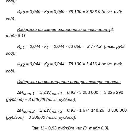
год);
И
= 0,049 ·
К
= 0,049 · 78 100 = 3 826,9 (тыс. руб/
о2
2
год).
Издержки на амортизационные отчисления:
[3,
табл.6.1]
И
= 0,044 ·
К
= 0,044 · 63 050 = 2 774,2 (тыс. руб/
а1
1
год);
И
= 0,044 ·
К
= 0,044 · 78 100 = 3 436,4 (тыс. руб/
а2
2
год).
Издержки на возмещение потерь электроэнергии:
ΔИ
= Ц·Δ
W
= 0,93 ·
3 253 000 = 3 025 290
пот.1
пот.1
(руб/год) = 3 025,29 (тыс. руб/год);
ΔИ
= Ц·Δ
W
= 0,93 ·
1 674 148,26= 3 308 000
пот.2
пот.2
(руб/год) = 3 308,00 (тыс. руб/год);
Где:
Ц
= 0,93
руб/кВт∙час [3, табл.6.3].