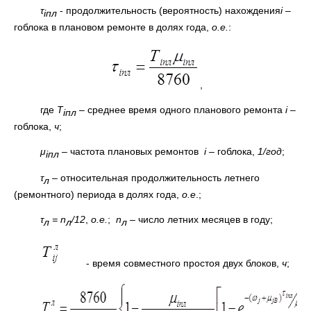
τ
- продолжительность (вероятность) нахождения
i
–
i
пл
гоблока в плановом ремонте в долях года,
о.е.
:
,
где
Т
– среднее время одного планового ремонта
i
–
i
пл
гоблока,
ч
;
μ
– частота плановых ремонтов
i
–
гоблока,
1/год
;
i
пл
τ
– относительная продолжительность летнего
л
(ремонтного) периода в долях года,
о.е
.;
τ
=
n
/12
,
о.е.
;
n
– число летних месяцев в году;
л
л
л
- время совместного простоя двух блоков,
ч
;