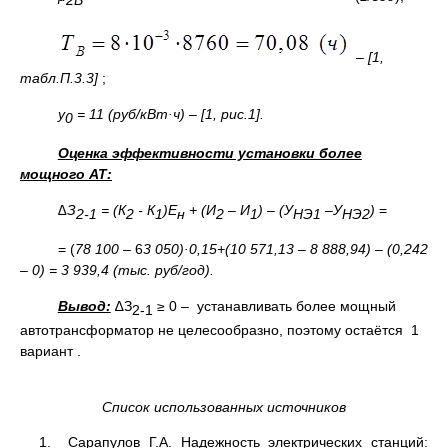
2В
–
[1,
табл.П.3.3]
;
у
= 11 (руб/кВт·ч) – [1, рис.1].
0
Оценка эффективности установки более
мощного АТ:
∆З
= (К
- К
)Е
+ (И
– И
) – (У
–У
)
=
2-1
2
1
н
2
1
НЭ1
НЭ2
= (
78 100
– 6
3 050)·0,15+(10 571,13 – 8 888,94) – (0,242
– 0) = 3 939,4 (тыс. руб/год).
Вывод:
∆З
≥ 0 – устанавливать более мощный
2-1
автотрансформатор не целесообразно, поэтому остаётся 1
вариант .
Список использованных источников
1. Сарапулов Г.А. Надежность электрических станций: