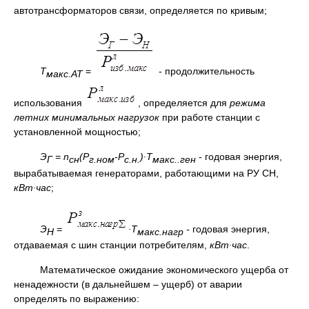
автотрансформаторов связи, определяется по кривым;
Т
=
- продолжительность
макс.АТ
использования
, определяется для
режима
летних минимальных нагрузок
при работе станции с
установленной мощностью;
Э
=
n
(Р
-Р
)∙
Т
- годовая энергия,
Г
сн
г.ном
с.н.
макс..ген
вырабатываемая генераторами, работающими на РУ СН,
кВт∙час
;
Э
=
∙
Т
-
годовая энергия,
Н
макс.нагр
отдаваемая с шин станции потребителям,
кВт∙час
.
Математическое ожидание экономического ущерба от
ненадежности (в дальнейшем – ущерб) от аварии
определять по выражению: