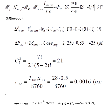
(
МВт/год)
;
;
,
-3
где
Т
= 3,2·10
·8760 = 28 (ч) – [1, табл.П.3.4]
;
1пл