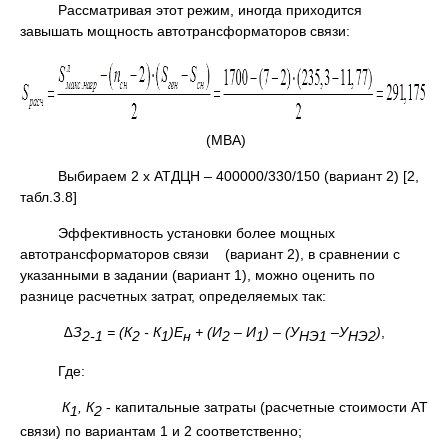
Рассматривая этот режим, иногда приходится
завышать мощность автотрансформаторов связи:
(МВА)
Выбираем 2 х АТДЦН – 400000/330/150 (вариант 2) [2,
табл.3.8]
Эффективность установки более мощных
автотрансформаторов связи (вариант 2), в сравнении с
указанными в задании (вариант 1), можно оценить по
разнице расчетных затрат, определяемых так:
∆З
= (К
- К
)Е
+ (И
– И
) – (У
–У
)
,
2-1
2
1
н
2
1
НЭ1
НЭ2
Где:
К
, К
- капитальные затраты (расчетные стоимости АТ
1
2
связи) по вариантам 1 и 2 соответственно;