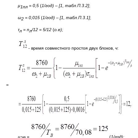
μ
= 0,5
(
1/год) – [1, табл.П.3.2]
;
1пл
ω
= 0,015
(
1/год) – [1, табл.П.3.1]
;
2
τ
=
n
/12 = 5/12
(
о.е);
л
л
- время совместного простоя двух блоков,
ч
:
=
μ
=
(
1/год
);