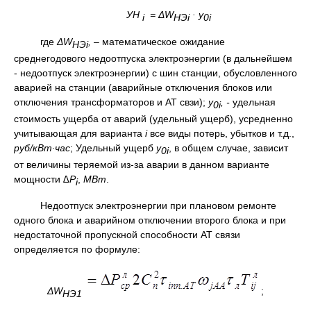
УН
= Δ
W
·
у
i
НЭ
i
0
i
где
Δ
W
,
– математическое ожидание
НЭ
i
среднегодового недоотпуска электроэнергии (в дальнейшем
- недоотпуск электроэнергии) с шин станции, обусловленного
аварией на станции (аварийные отключения блоков или
отключения трансформаторов и АТ свзи);
у
, -
удельная
0
i
стоимость ущерба от аварий (удельный ущерб), усредненно
учитывающая для варианта
i
все виды потерь, убытков и т.д.,
руб/кВт∙час
; Удельный ущерб
у
, в общем случае, зависит
0
i
от величины теряемой из-за аварии в данном варианте
мощности
∆Р
,
МВт
.
i
Недоотпуск электроэнергии при плановом ремонте
одного блока и аварийном отключении второго блока и при
недостаточной пропускной способности АТ связи
определяется по формуле:
Δ
W
;
НЭ1