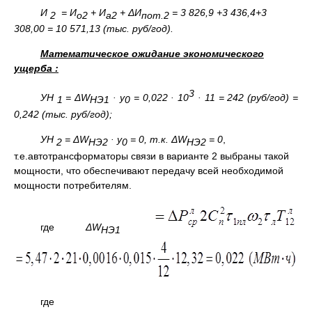
И
= И
+ И
+ ΔИ
=
3 826,9 +3 436,4+3
2
о2
а2
пот.2
308,00 = 10 571,13 (тыс. руб/год).
Математическое ожидание экономического
ущерба :
3
УН
= Δ
W
·
у
= 0,022 · 10
· 11 = 242
(руб/год) =
1
НЭ
1
0
0,242 (тыс. руб/год);
УН
= Δ
W
·
у
= 0, т.к.
Δ
W
= 0
,
2
НЭ2
0
НЭ2
т.е.автотрансформаторы связи в варианте 2 выбраны такой
мощности, что обеспечивают передачу всей необходимой
мощности потребителям.
где
Δ
W
НЭ1
где