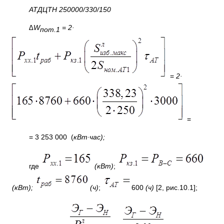
АТДЦТН 250000/330/150
∆
W
= 2·
пот.1
=
2·
=
= 3 253 000 (
кВт∙час);
где
(кВт)
;
(кВт);
(ч)
;
600
(ч)
[2, рис.10.1];