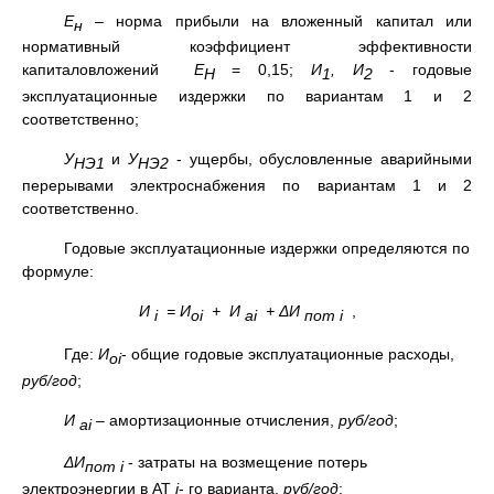
Е
– норма прибыли на вложенный капитал или
н
нормативный коэффициент эффективности
капиталовложений
Е
= 0,15;
И
, И
- годовые
Н
1
2
эксплуатационные издержки по вариантам 1 и 2
соответственно;
У
и
У
- ущербы, обусловленные аварийными
НЭ1
НЭ2
перерывами электроснабжения по вариантам 1 и 2
соответственно.
Годовые эксплуатационные издержки определяются по
формуле:
И
= И
+ И
+ ΔИ
,
i
о
i
а
i
пот
i
Где:
И
- общие годовые эксплуатационные расходы,
о
i
руб/год
;
И
– амортизационные отчисления,
руб/год
;
а
i
ΔИ
- затраты на возмещение потерь
пот
i
электроэнергии в АТ
i
- го варианта,
руб/год
: