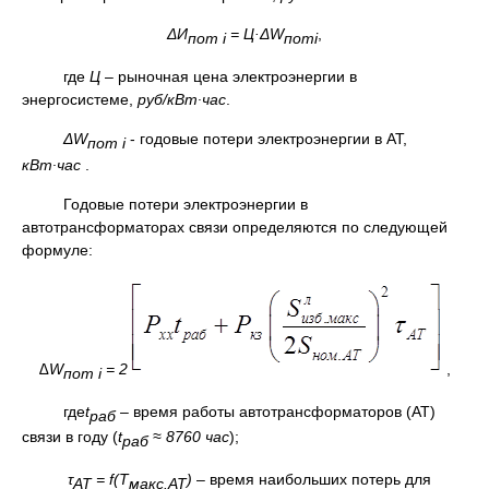
ΔИ
= Ц·Δ
W
,
пот
i
пот
i
где
Ц
– рыночная цена электроэнергии в
энергосистеме,
руб/кВт∙час
.
ΔW
- годовые потери электроэнергии в АТ,
пот i
кВт∙час
.
Годовые потери электроэнергии в
автотрансформаторах связи определяются по следующей
формуле:
∆
W
= 2
,
пот
i
где
t
–
время работы автотрансформаторов (АТ)
раб
связи в году (
t
≈ 8760 час
);
раб
τ
=
f
(Т
)
– время наибольших потерь для
АТ
макс.АТ