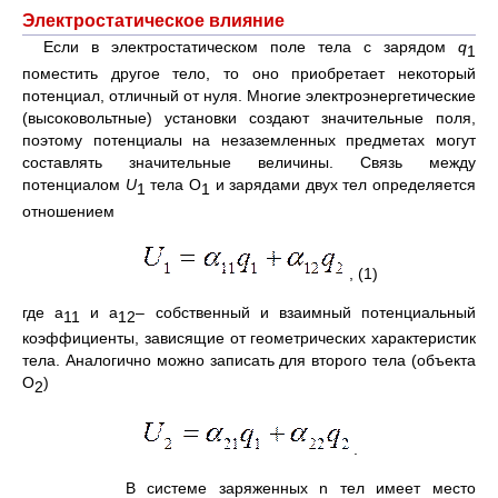
Электростатическое влияние
Если в электростатическом поле тела с зарядом
q
1
поместить другое тело, то оно приобретает некоторый
потенциал, отличный от нуля. Многие электроэнергетические
(высоковольтные) установки создают значительные поля,
поэтому потенциалы на незаземленных предметах могут
составлять значительные величины. Связь между
потенциалом
U
тела О
и зарядами двух тел определяется
1
1
отношением
, (1)
где a
и a
– собственный и взаимный потенциальный
11
12
коэффициенты, зависящие от геометрических характеристик
тела. Аналогично можно записать для второго тела (объекта
О
)
2
.
В системе заряженных n тел имеет место