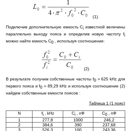
(1).
Подключив дополнительную емкость С
известной величины
i
параллельно выходу пояса и определив новую частоту f
i
можно найти емкость С
, используя соотношение:
0
(2).
В результате получим собственные частоты f
= 625 kHz для
0
первого пояса и f
= 89,29 kHz и используя соотношение (2)
0
найдем собственные емкости поясов :
Таблица 1 (1 пояс)
N
f
, kHz
C
, пФ
C
, пФ
i
i
0
1
277,8
1000
246,2
2
384,6
390
237,68
3
526,3
100
243,36