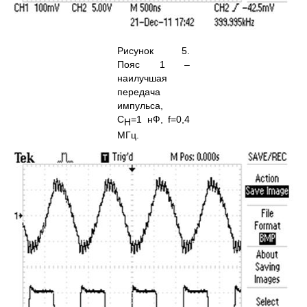
Рисунок 5.
Пояс 1 –
наилучшая
передача
импульса,
С
=1 нФ, f=0,4
H
МГц.