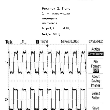
Рисунок 2. Пояс
1 – наилучшая
передача
импульса,
R
=0,3 кОм,
H
f=3,57 МГц.