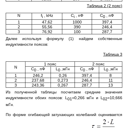
Таблица 2 (2 пояс)
N
f
, kHz
C
, пФ
C
, пФ
i
i
0
1
47,62
1000
397,4
2
55,56
390
246,4
3
76,92
100
287,7
Далее используя формулу (1) найдем собственные
индуктивности поясов:
Таблица 3
1 пояс
2 пояс
N
С
, пФ
L
,мГн
С
, пФ
L
,мГн
0
0
0
0
1
246,2
0,26
397,4
8
2
237,68
0,273
246,4
11
3
243,36
0,267
287,7
13
Из полученной таблицы посчитаем средние значения
индуктивности обоих поясов: L
=0,266 мГн и L
=10,666
01
02
мГн.
По форме огибающей затухающих колебаний оценивается