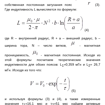
собственная постоянная затухания пояс
(3).
Где индуктивность L вычисляется по формуле:
(4)
где R – внутренний радиус, R + a – внешний радиус, b –
ширина тора, N – число витков,
- магнитная
проницаемость,
- магнитная постоянная. Исходя из
этой формулы посчитаем теоретические значения
индуктивности для обоих поясов: L
=0,359 мГн и L
= 26,7
1
2
мГн. Исходя из того что:
(5)
и используя формулы (3) и (4), а также измеренные
значения τ
=16,1 мкс и τ
=51 мкс найдем активные
1
2