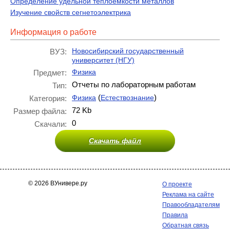
Определение удельной теплоемкости металлов
Изучение свойств сегнетоэлектрика
Информация о работе
Новосибирский государственный
ВУЗ:
университет (НГУ)
Физика
Предмет:
Отчеты по лабораторным работам
Тип:
(
)
Физика
Естествознание
Категория:
72 Kb
Размер файла:
0
Скачали:
Скачать файл
© 2026 ВУнивере.ру
О проекте
Реклама на сайте
Правообладателям
Правила
Обратная связь