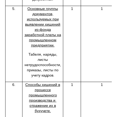
5.
Основные группы
1
1
документов,
используемых при
выявлении хищений
из фонда
заработной платы на
промышленном
предприятии.
Табеля, наряды,
листы
нетрудоспособности,
приказы, листы по
учету кадров.
6.
Способы хищений в
1
1
процессе
промышленного
производства и
отражение их в
бухучете.