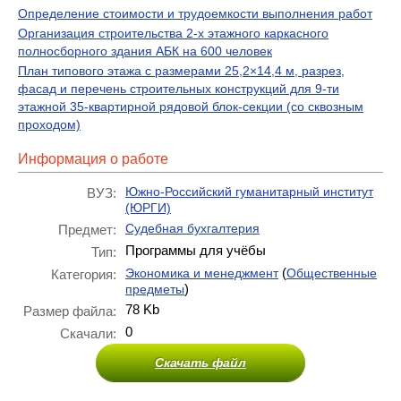
Определение стоимости и трудоемкости выполнения работ
Организация строительства 2-х этажного каркасного
полносборного здания АБК на 600 человек
План типового этажа с размерами 25,2×14,4 м, разрез,
фасад и перечень строительных конструкций для 9-ти
этажной 35-квартирной рядовой блок-секции (со сквозным
проходом)
Информация о работе
Южно-Российский гуманитарный институт
ВУЗ:
(ЮРГИ)
Судебная бухгалтерия
Предмет:
Программы для учёбы
Тип:
(
Экономика и менеджмент
Общественные
Категория:
)
предметы
78 Kb
Размер файла:
0
Скачали:
Скачать файл