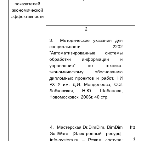
показателей
экономической
эффективности
2
3. Методические указания для
специальности 2202
“Автоматизированные системы
обработки информации и
управления” по технико-
экономическому обоснованию
дипломных проектов и работ, НИ
РХТУ им. Д.И. Менделеева, О.З.
Лобковская, Н.Ю. Шабанова,
Новомосковск, 2006г. 40 стр.
4. Мастерская Dr.DimDim. DimDim
http:
SoftWare [Электронный ресурс]:
eff
info-system.ru – Режим доступа: