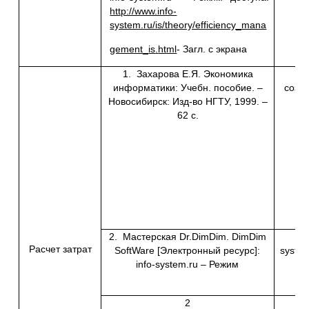
http://www.info-
system.ru/is/theory/efficiency_
mana
gement
_
is
.
html
- Загл. с экрана
1. Захарова Е.Я. Экономика
Ра
информатики: Учебн. пособие. –
созд
Новосибирск: Изд-во НГТУ, 1999. –
62 с.
2. Мастерская Dr.DimDim. DimDim
Расчет затрат
SoftWare [Электронный ресурс]:
system.
info-system.ru – Режим
2