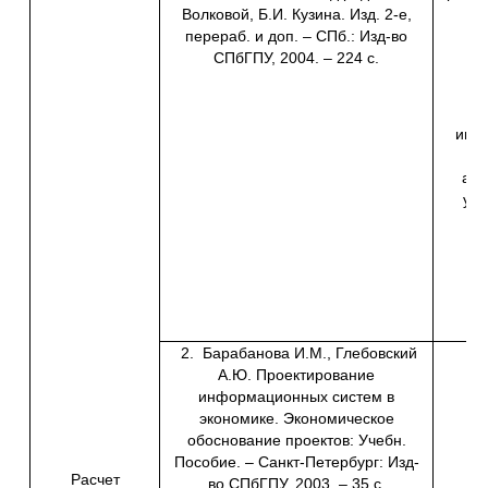
Волковой, Б.И. Кузина. Изд. 2-е,
перераб. и доп. – СПб.: Изд-во
СПбГПУ, 2004. – 224 с.
ин
Г
инфо
авт
уп
2. Барабанова И.М., Глебовский
А.Ю. Проектирование
информационных систем в
экономике. Экономическое
обоснование проектов: Учебн.
Пособие. – Санкт-Петербург: Изд-
Расчет
во СПбГПУ, 2003. – 35 с.