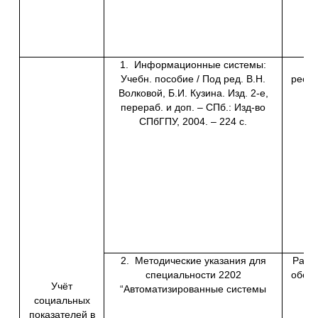
1. Информационные системы:
Г
Учебн. пособие / Под ред. В.Н.
ресу
Волковой, Б.И. Кузина. Изд. 2-е,
перераб. и доп. – СПб.: Изд-во
СПбГПУ, 2004. – 224 с.
ин
2. Методические указания для
Разде
специальности 2202
обосн
Учёт
“Автоматизированные системы
социальных
показателей в