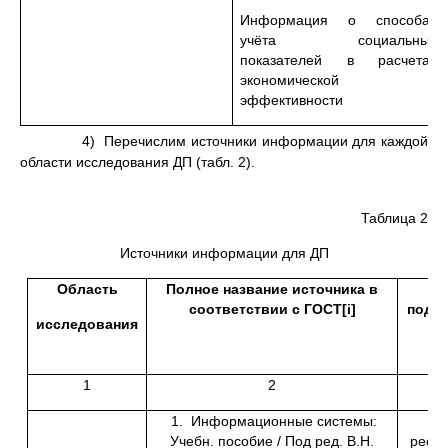
Информация о способах
учёта социальных
показателей в расчетах
экономической
эффективности
4) Перечислим источники информации для каждой
области исследования ДП (табл. 2).
Таблица 2
Источники информации для ДП
Область
Полное название источника в
соответствии с ГОСТ
[i]
подра
исследования
1
2
1. Информационные системы:
Г
Учебн. пособие / Под ред. В.Н.
ресу