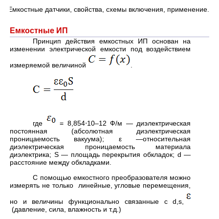
1. Емкостные датчики, свойства, схемы включения, применение.
Емкостные ИП
Принцип действия емкостных ИП основан на
изменении электрической емкости под воздействием
измеряемой величиной
.
где
= 8,854⋅10–12 Ф/м — диэлектрическая
постоянная (абсолютная диэлектрическая
проницаемость вакуума); ε —относительная
диэлектрическая проницаемость материала
диэлектрика; S — площадь перекрытия обкладок; d —
расстояние между обкладками.
С помощью емкостного преобразователя можно
измерять не только линейные, угловые перемещения,
но и величины функционально связанные с d,s,
(давление, сила, влажность и т.д.)