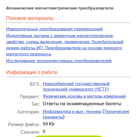
3. Механические магнитометрические преобразователи.
Похожие материалы
Измерительные преобразования перемещений
Индуктивные датчики с замкнутым магнитопроводом,
свойства, схемы включения, применение. Колебательный
режим работы ИП. Преобразователи на основе ядерного
магнитного резонанса
Исследование тензорезистивных преобразователей
Информация о работе
Новосибирский государственный
ВУЗ:
технический университет (НГТУ)
Физические основы и методы измерений
Предмет:
Ответы на экзаменационные билеты
Тип:
(
Информатика и выч. техника
Технические
Категория:
)
предметы
54 Kb
Размер файла:
0
Скачали: