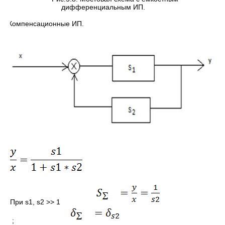
дифференциальным ИП.
2. Компенсационные ИП.
При s1, s2 >> 1
;