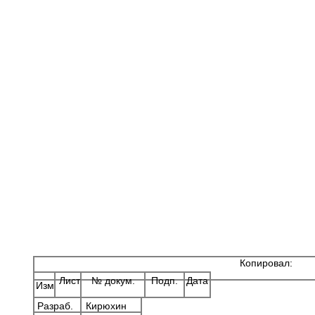
Копировал: 
Лист
№ докум.
Подп.
Дата
Изм
Разраб.
Кирюхин