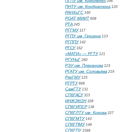
ПГПУ им. Короленко
296
ПНТУ им. Кондратюка
120
РАНХиГС
190
РОАТ МИИТ
608
РТА
245
РГГМУ
117
РГПУ им. Герцена
123
РГППУ
142
РГСУ
162
«МАТИ» — РГТУ
121
РГУНиГ
260
РЭУ им. Плеханова
123
РГАТУ им. Соловьёва
219
РязГМУ
125
РГРТУ
666
СамГТУ
131
СПбГАСУ
315
ИНЖЭКОН
328
СПбГИПСР
136
СПбГЛТУ им. Кирова
227
СПбГМТУ
143
СПбГПМУ
146
СПбГПУ
1599