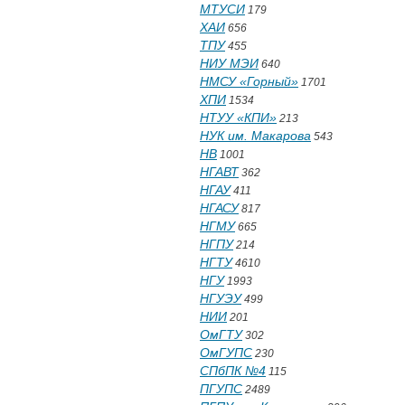
МТУСИ
179
ХАИ
656
ТПУ
455
НИУ МЭИ
640
НМСУ «Горный»
1701
ХПИ
1534
НТУУ «КПИ»
213
НУК им. Макарова
543
НВ
1001
НГАВТ
362
НГАУ
411
НГАСУ
817
НГМУ
665
НГПУ
214
НГТУ
4610
НГУ
1993
НГУЭУ
499
НИИ
201
ОмГТУ
302
ОмГУПС
230
СПбПК №4
115
ПГУПС
2489