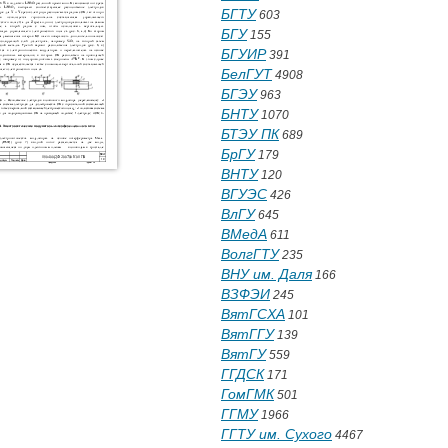
БГТУ
603
БГУ
155
БГУИР
391
БелГУТ
4908
БГЭУ
963
БНТУ
1070
БТЭУ ПК
689
БрГУ
179
ВНТУ
120
ВГУЭС
426
ВлГУ
645
ВМедА
611
ВолгГТУ
235
ВНУ им. Даля
166
ВЗФЭИ
245
ВятГСХА
101
ВятГГУ
139
ВятГУ
559
ГГДСК
171
ГомГМК
501
ГГМУ
1966
ГГТУ им. Сухого
4467