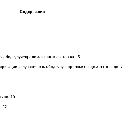
Содержание
в слабодвулучепреломляющем световоде 5
оляризации излучения в слабодвулучепреломляющем световоде 7
 типа 10
а 12