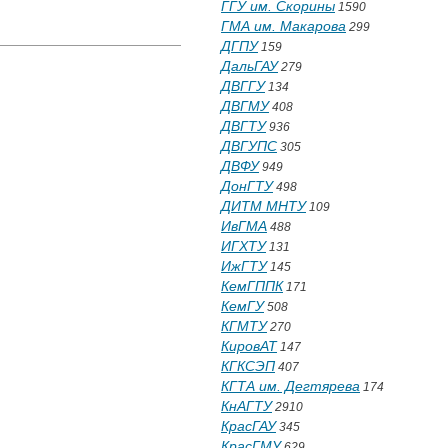
ГГУ им. Скорины
1590
ГМА им. Макарова
299
ДГПУ
159
ДальГАУ
279
ДВГГУ
134
ДВГМУ
408
ДВГТУ
936
ДВГУПС
305
ДВФУ
949
ДонГТУ
498
ДИТМ МНТУ
109
ИвГМА
488
ИГХТУ
131
ИжГТУ
145
КемГППК
171
КемГУ
508
КГМТУ
270
КировАТ
147
КГКСЭП
407
КГТА им. Дегтярева
174
КнАГТУ
2910
КрасГАУ
345
КрасГМУ
629