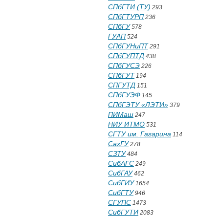
СПбГТИ (ТУ)
293
СПбГТУРП
236
СПбГУ
578
ГУАП
524
СПбГУНиПТ
291
СПбГУПТД
438
СПбГУСЭ
226
СПбГУТ
194
СПГУТД
151
СПбГУЭФ
145
СПбГЭТУ «ЛЭТИ»
379
ПИМаш
247
НИУ ИТМО
531
СГТУ им. Гагарина
114
СахГУ
278
СЗТУ
484
СибАГС
249
СибГАУ
462
СибГИУ
1654
СибГТУ
946
СГУПС
1473
СибГУТИ
2083