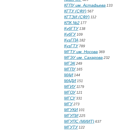
КГПУ им. Астафьева
133
КГТУ (СФУ)
567
КГТЭИ (СФУ)
112
КПК №2
177
КубГТУ
138
КубГУ
109
КузГПА
182
КузГТУ
789
МГТУ им. Носова
369
МГЭУ им. Сахарова
232
МГЭК
249
МГПУ
165
МАИ
144
МАДИ
151
МГИУ
1179
МГОУ
121
МГСУ
331
МГУ
273
МГУКИ
101
МГУПИ
225
МГУПС (МИИТ)
637
МГУТУ
122