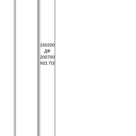
160200
ДФ
200700
К01 ПЗ