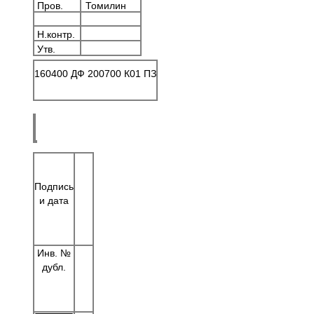
Пров.
Томилин
Н.контр.
Утв.
160400 ДФ 200700 К01 ПЗ
Подпись
и дата
Инв. №
дубл.