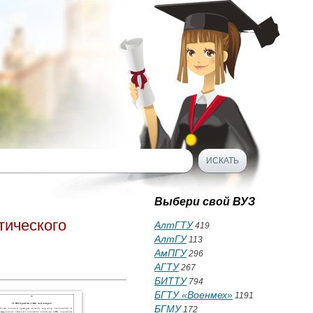
Выбери свой ВУЗ
тического
АлтГТУ
419
АлтГУ
113
АмПГУ
296
АГТУ
267
БИТТУ
794
БГТУ «Военмех»
1191
БГМУ
172