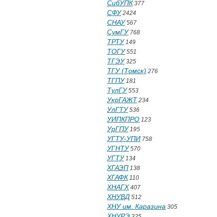
СибУПК
377
СФУ
2424
СНАУ
567
СумГУ
768
ТРТУ
149
ТОГУ
551
ТГЭУ
325
ТГУ (Томск)
276
ТГПУ
181
ТулГУ
553
УкрГАЖТ
234
УлГТУ
536
УИПКПРО
123
УрГПУ
195
УГТУ-УПИ
758
УГНТУ
570
УГТУ
134
ХГАЭП
138
ХГАФК
110
ХНАГХ
407
ХНУВД
512
ХНУ им. Каразина
305
ХНУРЭ
325