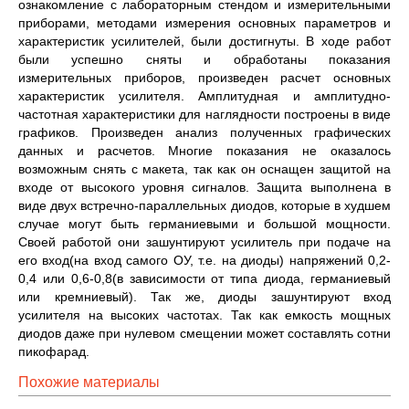
ознакомление с лабораторным стендом и измерительными
приборами, методами измерения основных параметров и
характеристик усилителей, были достигнуты. В ходе работ
были успешно сняты и обработаны показания
измерительных приборов, произведен расчет основных
характеристик усилителя. Амплитудная и амплитудно-
частотная характеристики для наглядности построены в виде
графиков. Произведен анализ полученных графических
данных и расчетов. Многие показания не оказалось
возможным снять с макета, так как он оснащен защитой на
входе от высокого уровня сигналов. Защита выполнена в
виде двух встречно-параллельных диодов, которые в худшем
случае могут быть германиевыми и большой мощности.
Своей работой они зашунтируют усилитель при подаче на
его вход(на вход самого ОУ, т.е. на диоды) напряжений 0,2-
0,4 или 0,6-0,8(в зависимости от типа диода, германиевый
или кремниевый). Так же, диоды зашунтируют вход
усилителя на высоких частотах. Так как емкость мощных
диодов даже при нулевом смещении может составлять сотни
пикофарад.
Похожие материалы