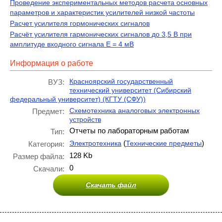
Проведение экспериментальных методов расчета основных
параметров и характеристик усилителей низкой частоты
Расчет усилителя гормонических сигналов
Расчёт усилителя гармонических сигналов до 3,5 В при
амплитуде входного сигнала Е = 4 мВ
Информация о работе
Красноярский государственный
ВУЗ:
технический университет (Сибирский
федеральный университет) (КГТУ (СФУ))
Схемотехника аналоговых электронных
Предмет:
устройств
Отчеты по лабораторным работам
Тип:
(
)
Электротехника
Технические предметы
Категория:
128 Kb
Размер файла:
0
Скачали:
Скачать файл