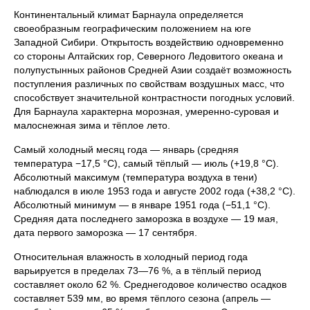
Континентальный климат Барнаула определяется
своеобразным географическим положением на юге
Западной Сибири. Открытость воздействию одновременно
со стороны Алтайских гор, Северного Ледовитого океана и
полупустынных районов Средней Азии создаёт возможность
поступления различных по свойствам воздушных масс, что
способствует значительной контрастности погодных условий.
Для Барнаула характерна морозная, умеренно-суровая и
малоснежная зима и тёплое лето.
Самый холодный месяц года — январь (средняя
температура −17,5 °C), самый тёплый — июль (+19,8 °C).
Абсолютный максимум (температура воздуха в тени)
наблюдался в июле 1953 года и августе 2002 года (+38,2 °C).
Абсолютный минимум — в январе 1951 года (−51,1 °C).
Средняя дата последнего заморозка в воздухе — 19 мая,
дата первого заморозка — 17 сентября.
Относительная влажность в холодный период года
варьируется в пределах 73—76 %, а в тёплый период
составляет около 62 %. Среднегодовое количество осадков
составляет 539 мм, во время тёплого сезона (апрель —