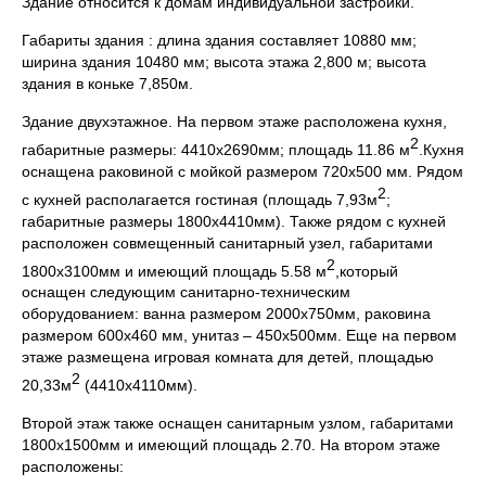
Здание относится к домам индивидуальной застройки.
Габариты здания : длина здания составляет 10880 мм;
ширина здания 10480 мм; высота этажа 2,800 м; высота
здания в коньке 7,850м.
Здание двухэтажное. На первом этаже расположена кухня,
2
габаритные размеры: 4410х2690мм; площадь 11.86 м
.Кухня
оснащена раковиной с мойкой размером 720х500 мм. Рядом
2
с кухней располагается гостиная (площадь 7,93м
;
габаритные размеры 1800х4410мм). Также рядом с кухней
расположен совмещенный санитарный узел, габаритами
2
1800х3100мм и имеющий площадь 5.58 м
,который
оснащен следующим санитарно-техническим
оборудованием: ванна размером 2000х750мм, раковина
размером 600х460 мм, унитаз – 450х500мм. Еще на первом
этаже размещена игровая комната для детей, площадью
2
20,33м
(4410х4110мм).
Второй этаж также оснащен санитарным узлом, габаритами
1800х1500мм и имеющий площадь 2.70. На втором этаже
расположены: