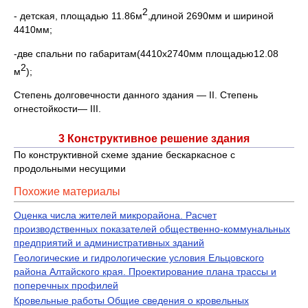
2
- детская, площадью 11.86м
,длиной 2690мм и шириной
4410мм;
-две спальни по габаритам(4410х2740мм площадью12.08
2
м
);
Степень долговечности данного здания — II. Степень
огнестойкости— III.
3 Конструктивное решение здания
По конструктивной схеме здание бескаркасное с
продольными несущими
Похожие материалы
Оценка числа жителей микрорайона. Расчет
производственных показателей общественно-коммунальных
предприятий и административных зданий
Геологические и гидрологические условия Ельцовского
района Алтайского края. Проектирование плана трассы и
поперечных профилей
Кровельные работы Общие сведения о кровельных