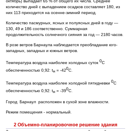
октябрь) выпадает 65 % от общего их числа. Среднее
количество дней с выпадением осадков составляет 180, из
них 113 приходится на осенне-зимний период.
Количество пасмурных, ясных и полуясных дней в году —
130, 49 и 186 соответственно. Суммарная
продолжительность солнечного сияния за год — 2180 часов.
В розе ветров Барнаула наблюдается преобладание юго-
западных, западных и южных ветров.
0
Температура воздуха наиболее холодных суток
С
0
обеспеченностью 0,92: t
= -42
С.
н
0
Температура воздуха наиболее холодной пятидневки
С
0
обеспеченностью 0,92: t
= -39
С.
н
Город Барнаул расположен в сухой зоне влажности.
Режим помещения - нормальный.
2 Объемно-планировочное решение здания