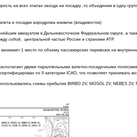
ость на всех этапах захода на посадку ,то объединим в одну груп
лета и посадки аэродрома кневичи (владивосток)
пнейшим авиаузлом в Дальневосточном Федеральном округе, а та
ду собой, центральной частью России и странами АТР.
 занимает 1 место по объему пассажирских перевозок на внутрен
 располагает двумя параллельными взлетно-посадочными полосам
сертифицирован по II категории ICAO, что позволяет принимать в
 использовались схемы прибытия BIRBO 2V, MOSOL 2V, NEBES 2V, N