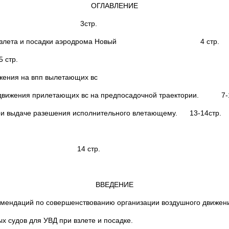
ОГЛАВЛЕНИЕ
3стр.
с в зоне взлета и посадки аэродрома Новый 4 стр.
 стр.
ния времени движения на впп вылетающих вс 
 движения прилетающих вс на предпосадочной траектории. 7-1
при выдаче разешения исполнительного влетающему. 13-14стр.
14 стр.
ВВЕДЕНИЕ
комендаций по совершенствованию организации воздушного движен
х судов для УВД при взлете и посадке.