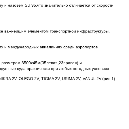
пу и назовем SU 95,что значительно отличается от скорости
кже важнейшим элементом транспортной инфраструктуры,
них и международных авиалиниях среди аэропортов
и размером 3500х45м(05левая,23правая) и
оздушные суда практически при любых погодных условиях.
IKRA 2V, OLEGO 2V, TIGMA 2V, URIMA 2V, VANUL 2V.(рис.1)