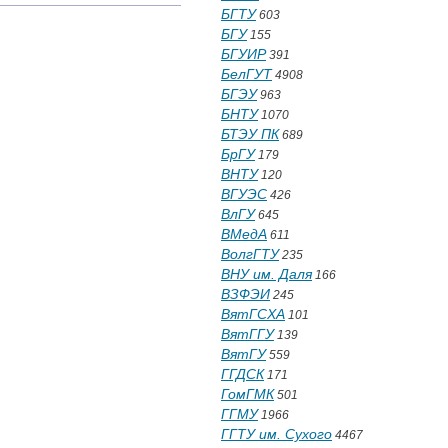
БГТУ
603
БГУ
155
БГУИР
391
БелГУТ
4908
БГЭУ
963
БНТУ
1070
БТЭУ ПК
689
БрГУ
179
ВНТУ
120
ВГУЭС
426
ВлГУ
645
ВМедА
611
ВолгГТУ
235
ВНУ им. Даля
166
ВЗФЭИ
245
ВятГСХА
101
ВятГГУ
139
ВятГУ
559
ГГДСК
171
ГомГМК
501
ГГМУ
1966
ГГТУ им. Сухого
4467