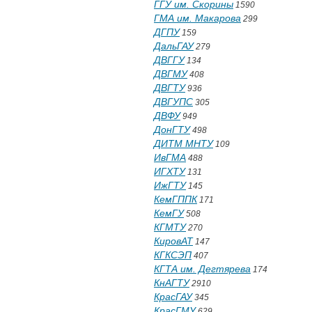
ГГУ им. Скорины
1590
ГМА им. Макарова
299
ДГПУ
159
ДальГАУ
279
ДВГГУ
134
ДВГМУ
408
ДВГТУ
936
ДВГУПС
305
ДВФУ
949
ДонГТУ
498
ДИТМ МНТУ
109
ИвГМА
488
ИГХТУ
131
ИжГТУ
145
КемГППК
171
КемГУ
508
КГМТУ
270
КировАТ
147
КГКСЭП
407
КГТА им. Дегтярева
174
КнАГТУ
2910
КрасГАУ
345
КрасГМУ
629