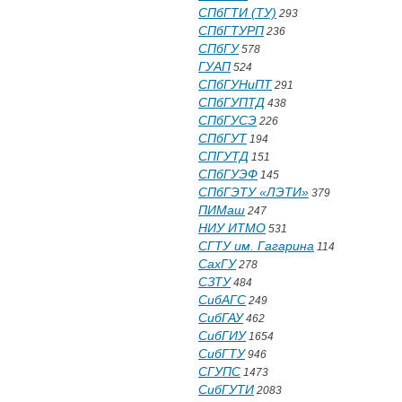
СПбГТИ (ТУ)
293
СПбГТУРП
236
СПбГУ
578
ГУАП
524
СПбГУНиПТ
291
СПбГУПТД
438
СПбГУСЭ
226
СПбГУТ
194
СПГУТД
151
СПбГУЭФ
145
СПбГЭТУ «ЛЭТИ»
379
ПИМаш
247
НИУ ИТМО
531
СГТУ им. Гагарина
114
СахГУ
278
СЗТУ
484
СибАГС
249
СибГАУ
462
СибГИУ
1654
СибГТУ
946
СГУПС
1473
СибГУТИ
2083