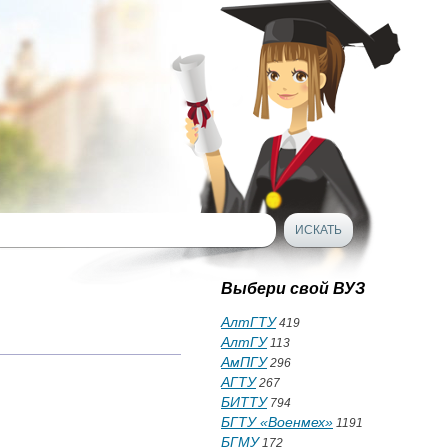
Выбери свой ВУЗ
АлтГТУ
419
АлтГУ
113
АмПГУ
296
АГТУ
267
БИТТУ
794
БГТУ «Военмех»
1191
БГМУ
172