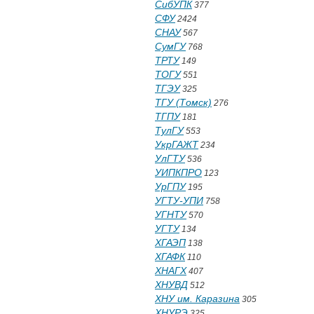
СибУПК
377
СФУ
2424
СНАУ
567
СумГУ
768
ТРТУ
149
ТОГУ
551
ТГЭУ
325
ТГУ (Томск)
276
ТГПУ
181
ТулГУ
553
УкрГАЖТ
234
УлГТУ
536
УИПКПРО
123
УрГПУ
195
УГТУ-УПИ
758
УГНТУ
570
УГТУ
134
ХГАЭП
138
ХГАФК
110
ХНАГХ
407
ХНУВД
512
ХНУ им. Каразина
305
ХНУРЭ
325