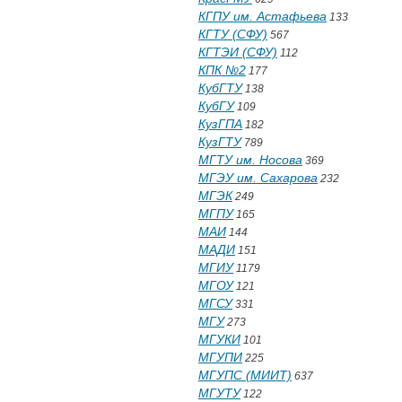
КГПУ им. Астафьева
133
КГТУ (СФУ)
567
КГТЭИ (СФУ)
112
КПК №2
177
КубГТУ
138
КубГУ
109
КузГПА
182
КузГТУ
789
МГТУ им. Носова
369
МГЭУ им. Сахарова
232
МГЭК
249
МГПУ
165
МАИ
144
МАДИ
151
МГИУ
1179
МГОУ
121
МГСУ
331
МГУ
273
МГУКИ
101
МГУПИ
225
МГУПС (МИИТ)
637
МГУТУ
122