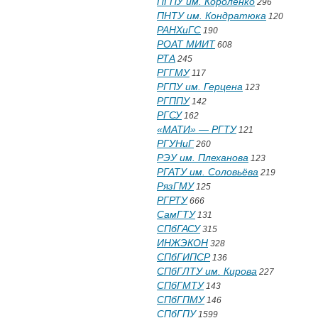
ПГПУ им. Короленко
296
ПНТУ им. Кондратюка
120
РАНХиГС
190
РОАТ МИИТ
608
РТА
245
РГГМУ
117
РГПУ им. Герцена
123
РГППУ
142
РГСУ
162
«МАТИ» — РГТУ
121
РГУНиГ
260
РЭУ им. Плеханова
123
РГАТУ им. Соловьёва
219
РязГМУ
125
РГРТУ
666
СамГТУ
131
СПбГАСУ
315
ИНЖЭКОН
328
СПбГИПСР
136
СПбГЛТУ им. Кирова
227
СПбГМТУ
143
СПбГПМУ
146
СПбГПУ
1599