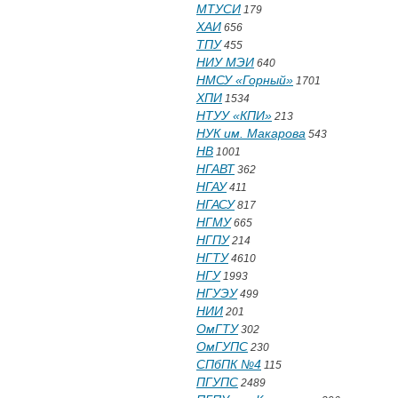
МТУСИ
179
ХАИ
656
ТПУ
455
НИУ МЭИ
640
НМСУ «Горный»
1701
ХПИ
1534
НТУУ «КПИ»
213
НУК им. Макарова
543
НВ
1001
НГАВТ
362
НГАУ
411
НГАСУ
817
НГМУ
665
НГПУ
214
НГТУ
4610
НГУ
1993
НГУЭУ
499
НИИ
201
ОмГТУ
302
ОмГУПС
230
СПбПК №4
115
ПГУПС
2489