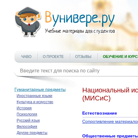
ЧАВО
О ПРОЕКТЕ
ОТЗЫВЫ
ОБУЧЕНИЕ И КУР
Национальный ис
Гуманитарные предметы
Иностранные языки
(МИСиС)
Культура и искусство
История
Естествознание
Психология
Русский язык
Сопротивление материало
Философия
Другие предметы
Общественные предмет