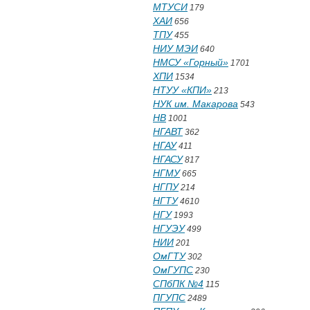
МТУСИ
179
ХАИ
656
ТПУ
455
НИУ МЭИ
640
НМСУ «Горный»
1701
ХПИ
1534
НТУУ «КПИ»
213
НУК им. Макарова
543
НВ
1001
НГАВТ
362
НГАУ
411
НГАСУ
817
НГМУ
665
НГПУ
214
НГТУ
4610
НГУ
1993
НГУЭУ
499
НИИ
201
ОмГТУ
302
ОмГУПС
230
СПбПК №4
115
ПГУПС
2489