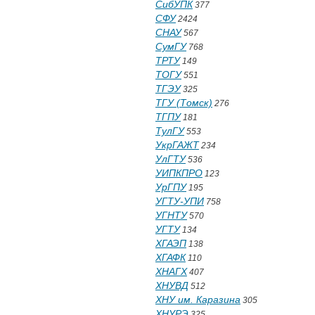
СибУПК
377
СФУ
2424
СНАУ
567
СумГУ
768
ТРТУ
149
ТОГУ
551
ТГЭУ
325
ТГУ (Томск)
276
ТГПУ
181
ТулГУ
553
УкрГАЖТ
234
УлГТУ
536
УИПКПРО
123
УрГПУ
195
УГТУ-УПИ
758
УГНТУ
570
УГТУ
134
ХГАЭП
138
ХГАФК
110
ХНАГХ
407
ХНУВД
512
ХНУ им. Каразина
305
ХНУРЭ
325