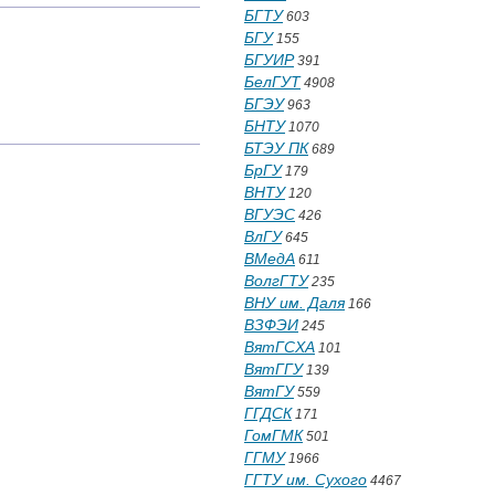
БГТУ
603
БГУ
155
БГУИР
391
БелГУТ
4908
БГЭУ
963
БНТУ
1070
БТЭУ ПК
689
БрГУ
179
ВНТУ
120
ВГУЭС
426
ВлГУ
645
ВМедА
611
ВолгГТУ
235
ВНУ им. Даля
166
ВЗФЭИ
245
ВятГСХА
101
ВятГГУ
139
ВятГУ
559
ГГДСК
171
ГомГМК
501
ГГМУ
1966
ГГТУ им. Сухого
4467