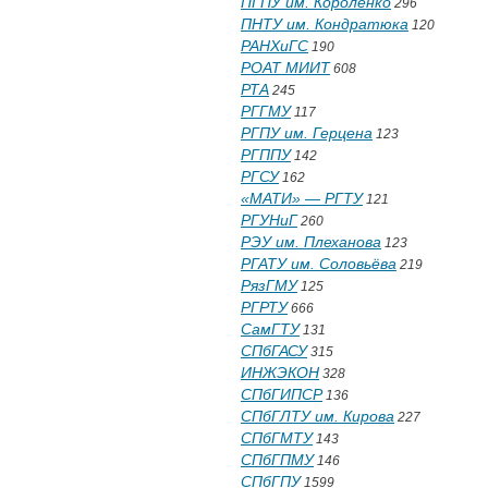
ПГПУ им. Короленко
296
ПНТУ им. Кондратюка
120
РАНХиГС
190
РОАТ МИИТ
608
РТА
245
РГГМУ
117
РГПУ им. Герцена
123
РГППУ
142
РГСУ
162
«МАТИ» — РГТУ
121
РГУНиГ
260
РЭУ им. Плеханова
123
РГАТУ им. Соловьёва
219
РязГМУ
125
РГРТУ
666
СамГТУ
131
СПбГАСУ
315
ИНЖЭКОН
328
СПбГИПСР
136
СПбГЛТУ им. Кирова
227
СПбГМТУ
143
СПбГПМУ
146
СПбГПУ
1599