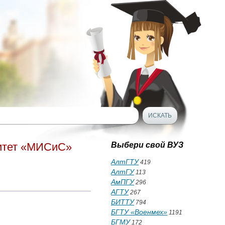
ситет «МИСиС»
Выбери свой ВУЗ
АлтГТУ
419
АлтГУ
113
АмПГУ
296
АГТУ
267
БИТТУ
794
БГТУ «Военмех»
1191
БГМУ
172