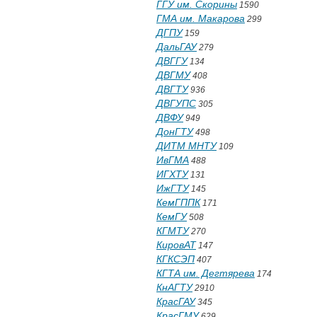
ГГУ им. Скорины
1590
ГМА им. Макарова
299
ДГПУ
159
ДальГАУ
279
ДВГГУ
134
ДВГМУ
408
ДВГТУ
936
ДВГУПС
305
ДВФУ
949
ДонГТУ
498
ДИТМ МНТУ
109
ИвГМА
488
ИГХТУ
131
ИжГТУ
145
КемГППК
171
КемГУ
508
КГМТУ
270
КировАТ
147
КГКСЭП
407
КГТА им. Дегтярева
174
КнАГТУ
2910
КрасГАУ
345
КрасГМУ
629