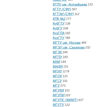
КГПУ им. Астафьева
133
КГТУ (СФУ)
567
КГТЭИ (СФУ)
112
КПК №2
177
КубГТУ
138
КубГУ
109
КузГПА
182
КузГТУ
789
МГТУ им. Носова
369
МГЭУ им. Сахарова
232
МГЭК
249
МГПУ
165
МАИ
144
МАДИ
151
МГИУ
1179
МГОУ
121
МГСУ
331
МГУ
273
МГУКИ
101
МГУПИ
225
МГУПС (МИИТ)
637
МГУТУ
122