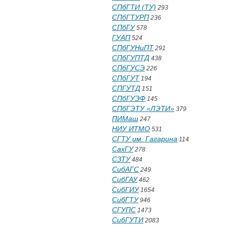
СПбГТИ (ТУ)
293
СПбГТУРП
236
СПбГУ
578
ГУАП
524
СПбГУНиПТ
291
СПбГУПТД
438
СПбГУСЭ
226
СПбГУТ
194
СПГУТД
151
СПбГУЭФ
145
СПбГЭТУ «ЛЭТИ»
379
ПИМаш
247
НИУ ИТМО
531
СГТУ им. Гагарина
114
СахГУ
278
СЗТУ
484
СибАГС
249
СибГАУ
462
СибГИУ
1654
СибГТУ
946
СГУПС
1473
СибГУТИ
2083