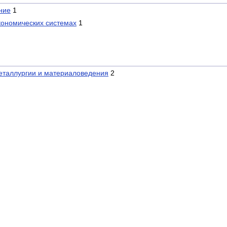
ние
1
кономических системах
1
таллургии и материаловедения
2