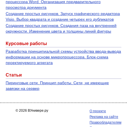
процессора Word. Организация предварительного
просмотра документа
Создание простых рисунков. Запуск графического редактора
Visio. Выбор квадрата и создание четырех его дубликатов
Создание простых рисунков. Создания паза на внутренней
окружности. Изменение цвета и толщины линий фигуры
Курсовые работы
Разработка принципиальной схемы устройства ввода-вывода
информации на основе микропроцессора. Блок-схема
проектируемого агрегата
Статьи
Пиринговые сети. Принцип работы. Сети, не имеющие
завязки на сервер
© 2026 ВУнивере.ру
О проекте
Реклама на сайте
Правообладателям