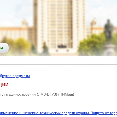
СЫ
Другие предметы
ции
итут машиностроения (ЛМЗ-ВТУЗ) (ПИМаш)
рименение инженерно-технических средств охраны. Защита от тер