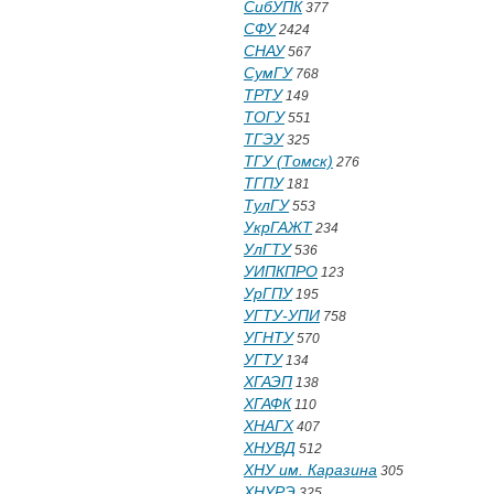
СибУПК
377
СФУ
2424
СНАУ
567
СумГУ
768
ТРТУ
149
ТОГУ
551
ТГЭУ
325
ТГУ (Томск)
276
ТГПУ
181
ТулГУ
553
УкрГАЖТ
234
УлГТУ
536
УИПКПРО
123
УрГПУ
195
УГТУ-УПИ
758
УГНТУ
570
УГТУ
134
ХГАЭП
138
ХГАФК
110
ХНАГХ
407
ХНУВД
512
ХНУ им. Каразина
305
ХНУРЭ
325