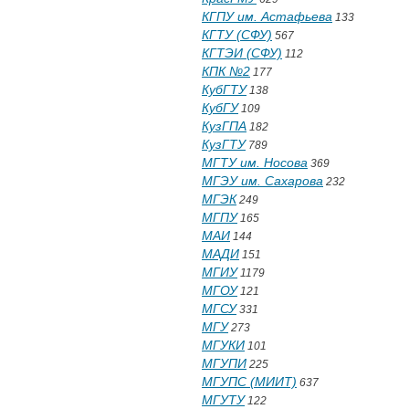
КГПУ им. Астафьева
133
КГТУ (СФУ)
567
КГТЭИ (СФУ)
112
КПК №2
177
КубГТУ
138
КубГУ
109
КузГПА
182
КузГТУ
789
МГТУ им. Носова
369
МГЭУ им. Сахарова
232
МГЭК
249
МГПУ
165
МАИ
144
МАДИ
151
МГИУ
1179
МГОУ
121
МГСУ
331
МГУ
273
МГУКИ
101
МГУПИ
225
МГУПС (МИИТ)
637
МГУТУ
122