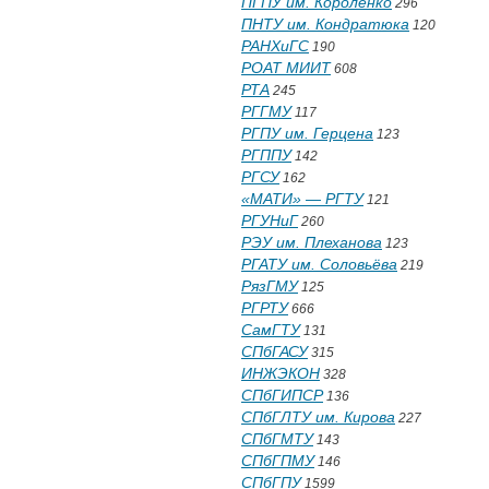
ПГПУ им. Короленко
296
ПНТУ им. Кондратюка
120
РАНХиГС
190
РОАТ МИИТ
608
РТА
245
РГГМУ
117
РГПУ им. Герцена
123
РГППУ
142
РГСУ
162
«МАТИ» — РГТУ
121
РГУНиГ
260
РЭУ им. Плеханова
123
РГАТУ им. Соловьёва
219
РязГМУ
125
РГРТУ
666
СамГТУ
131
СПбГАСУ
315
ИНЖЭКОН
328
СПбГИПСР
136
СПбГЛТУ им. Кирова
227
СПбГМТУ
143
СПбГПМУ
146
СПбГПУ
1599