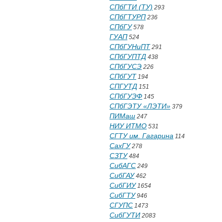
СПбГТИ (ТУ)
293
СПбГТУРП
236
СПбГУ
578
ГУАП
524
СПбГУНиПТ
291
СПбГУПТД
438
СПбГУСЭ
226
СПбГУТ
194
СПГУТД
151
СПбГУЭФ
145
СПбГЭТУ «ЛЭТИ»
379
ПИМаш
247
НИУ ИТМО
531
СГТУ им. Гагарина
114
СахГУ
278
СЗТУ
484
СибАГС
249
СибГАУ
462
СибГИУ
1654
СибГТУ
946
СГУПС
1473
СибГУТИ
2083