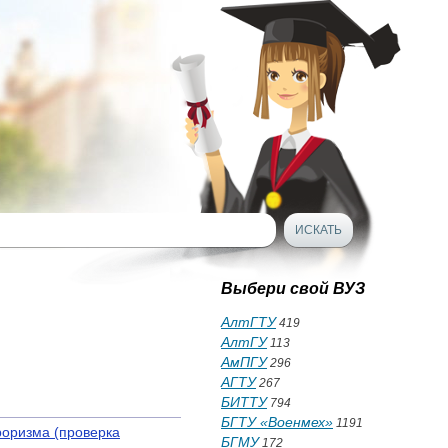
Выбери свой ВУЗ
АлтГТУ
419
АлтГУ
113
АмПГУ
296
АГТУ
267
БИТТУ
794
БГТУ «Военмех»
1191
роризма (проверка
БГМУ
172