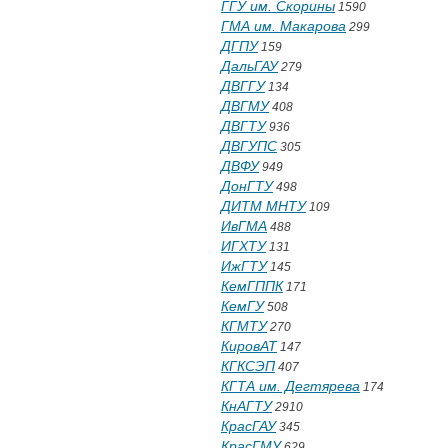
ГГУ им. Скорины
1590
ГМА им. Макарова
299
ДГПУ
159
ДальГАУ
279
ДВГГУ
134
ДВГМУ
408
ДВГТУ
936
ДВГУПС
305
ДВФУ
949
ДонГТУ
498
ДИТМ МНТУ
109
ИвГМА
488
ИГХТУ
131
ИжГТУ
145
КемГППК
171
КемГУ
508
КГМТУ
270
КировАТ
147
КГКСЭП
407
КГТА им. Дегтярева
174
КнАГТУ
2910
КрасГАУ
345
КрасГМУ
629