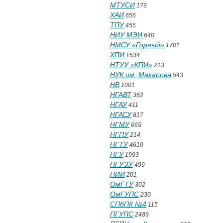
МТУСИ
179
ХАИ
656
ТПУ
455
НИУ МЭИ
640
НМСУ «Горный»
1701
ХПИ
1534
НТУУ «КПИ»
213
НУК им. Макарова
543
НВ
1001
НГАВТ
362
НГАУ
411
НГАСУ
817
НГМУ
665
НГПУ
214
НГТУ
4610
НГУ
1993
НГУЭУ
499
НИИ
201
ОмГТУ
302
ОмГУПС
230
СПбПК №4
115
ПГУПС
2489