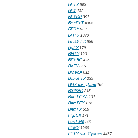
БГТУ
603
БГУ
155
БГУИР
391
БелГУТ
4908
БГЭУ
963
БНТУ
1070
БТЭУ ПК
689
БрГУ
179
ВНТУ
120
ВГУЭС
426
ВлГУ
645
ВМедА
611
ВолгГТУ
235
ВНУ им. Даля
166
ВЗФЭИ
245
ВятГСХА
101
ВятГГУ
139
ВятГУ
559
ГГДСК
171
ГомГМК
501
ГГМУ
1966
ГГТУ им. Сухого
4467