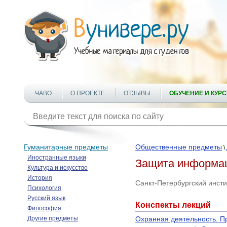
ЧАВО
О ПРОЕКТЕ
ОТЗЫВЫ
ОБУЧЕНИЕ И КУР
Гуманитарные предметы
Общественные предметы
\
Иностранные языки
Защита информа
Культура и искусство
История
Санкт-Петербургский инст
Психология
Русский язык
Конспекты лекций
Философия
Другие предметы
Охранная деятельность. П