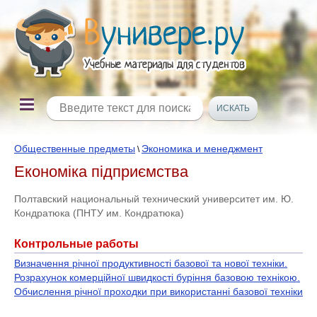
Общественные предметы
Экономика и менеджмент
\
Економіка підприємства
Полтавский национальный технический университет им. Ю.
Кондратюка (ПНТУ им. Кондратюка)
Контрольные работы
Визначення річної продуктивності базової та нової техніки.
Розрахунок комерційної швидкості буріння базовою технікою.
Обчислення річної проходки при використанні базової техніки