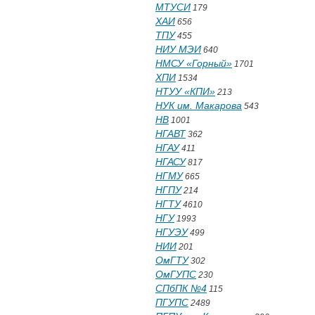
МТУСИ
179
ХАИ
656
ТПУ
455
НИУ МЭИ
640
НМСУ «Горный»
1701
ХПИ
1534
НТУУ «КПИ»
213
НУК им. Макарова
543
НВ
1001
НГАВТ
362
НГАУ
411
НГАСУ
817
НГМУ
665
НГПУ
214
НГТУ
4610
НГУ
1993
НГУЭУ
499
НИИ
201
ОмГТУ
302
ОмГУПС
230
СПбПК №4
115
ПГУПС
2489