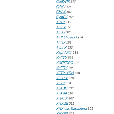
СибУПК
377
СФУ
2424
СНАУ
567
СумГУ
768
ТРТУ
149
ТОГУ
551
ТГЭУ
325
ТГУ (Томск)
276
ТГПУ
181
ТулГУ
553
УкрГАЖТ
234
УлГТУ
536
УИПКПРО
123
УрГПУ
195
УГТУ-УПИ
758
УГНТУ
570
УГТУ
134
ХГАЭП
138
ХГАФК
110
ХНАГХ
407
ХНУВД
512
ХНУ им. Каразина
305
ХНУРЭ
325