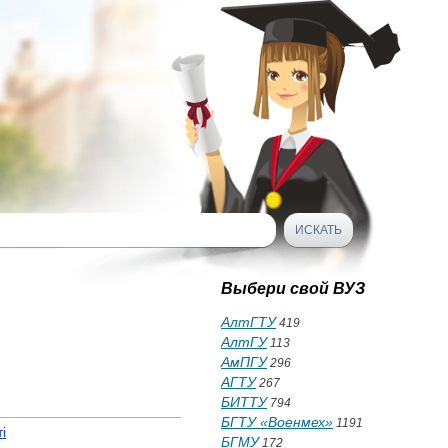
Выбери свой ВУЗ
АлтГТУ
419
АлтГУ
113
АмПГУ
296
АГТУ
267
БИТТУ
794
БГТУ «Военмех»
1191
і
БГМУ
172