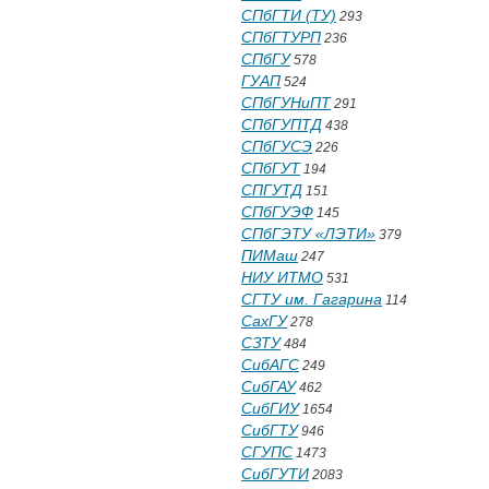
СПбГТИ (ТУ)
293
СПбГТУРП
236
СПбГУ
578
ГУАП
524
СПбГУНиПТ
291
СПбГУПТД
438
СПбГУСЭ
226
СПбГУТ
194
СПГУТД
151
СПбГУЭФ
145
СПбГЭТУ «ЛЭТИ»
379
ПИМаш
247
НИУ ИТМО
531
СГТУ им. Гагарина
114
СахГУ
278
СЗТУ
484
СибАГС
249
СибГАУ
462
СибГИУ
1654
СибГТУ
946
СГУПС
1473
СибГУТИ
2083