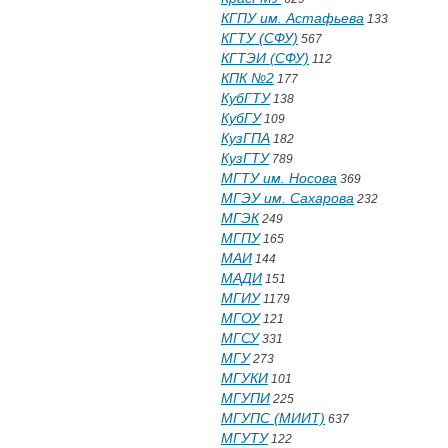
КГПУ им. Астафьева
133
КГТУ (СФУ)
567
КГТЭИ (СФУ)
112
КПК №2
177
КубГТУ
138
КубГУ
109
КузГПА
182
КузГТУ
789
МГТУ им. Носова
369
МГЭУ им. Сахарова
232
МГЭК
249
МГПУ
165
МАИ
144
МАДИ
151
МГИУ
1179
МГОУ
121
МГСУ
331
МГУ
273
МГУКИ
101
МГУПИ
225
МГУПС (МИИТ)
637
МГУТУ
122