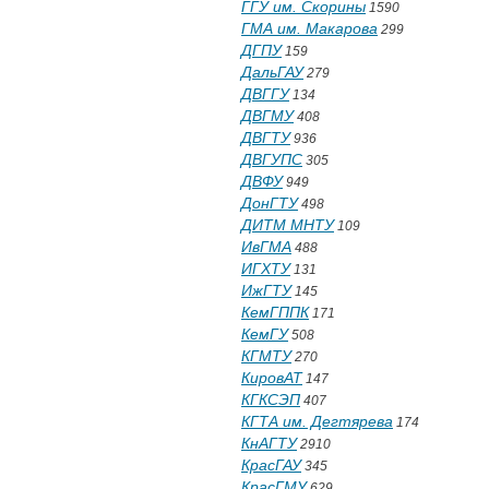
ГГУ им. Скорины
1590
ГМА им. Макарова
299
ДГПУ
159
ДальГАУ
279
ДВГГУ
134
ДВГМУ
408
ДВГТУ
936
ДВГУПС
305
ДВФУ
949
ДонГТУ
498
ДИТМ МНТУ
109
ИвГМА
488
ИГХТУ
131
ИжГТУ
145
КемГППК
171
КемГУ
508
КГМТУ
270
КировАТ
147
КГКСЭП
407
КГТА им. Дегтярева
174
КнАГТУ
2910
КрасГАУ
345
КрасГМУ
629