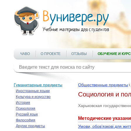
ЧАВО
О ПРОЕКТЕ
ОТЗЫВЫ
ОБУЧЕНИЕ И КУР
Гуманитарные предметы
Общественные предметы
\
Иностранные языки
Социология и по
Культура и искусство
История
Харьковская государствен
Психология
Русский язык
Методические указани
Философия
Другие предметы
Умови, обов’язкові для житт