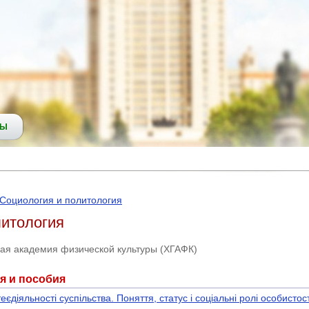
СЫ
Социология и политология
литология
ная академия физической культуры (ХГАФК)
я и пособия
еєдіяльності суспільства. Поняття, статус і соціальні ролі особистост