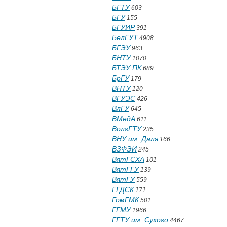
БГТУ
603
БГУ
155
БГУИР
391
БелГУТ
4908
БГЭУ
963
БНТУ
1070
БТЭУ ПК
689
БрГУ
179
ВНТУ
120
ВГУЭС
426
ВлГУ
645
ВМедА
611
ВолгГТУ
235
ВНУ им. Даля
166
ВЗФЭИ
245
ВятГСХА
101
ВятГГУ
139
ВятГУ
559
ГГДСК
171
ГомГМК
501
ГГМУ
1966
ГГТУ им. Сухого
4467