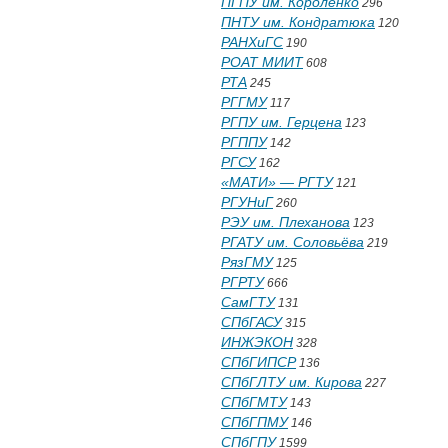
ПГПУ им. Короленко
296
ПНТУ им. Кондратюка
120
РАНХиГС
190
РОАТ МИИТ
608
РТА
245
РГГМУ
117
РГПУ им. Герцена
123
РГППУ
142
РГСУ
162
«МАТИ» — РГТУ
121
РГУНиГ
260
РЭУ им. Плеханова
123
РГАТУ им. Соловьёва
219
РязГМУ
125
РГРТУ
666
СамГТУ
131
СПбГАСУ
315
ИНЖЭКОН
328
СПбГИПСР
136
СПбГЛТУ им. Кирова
227
СПбГМТУ
143
СПбГПМУ
146
СПбГПУ
1599