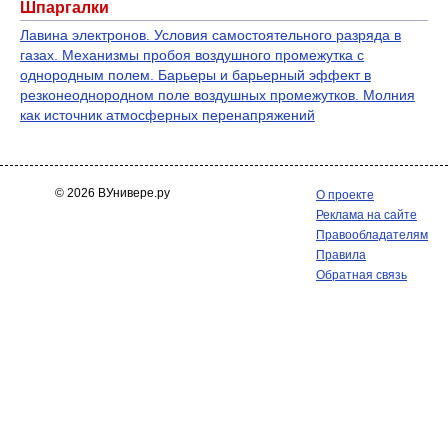
Шпаргалки
Лавина электронов. Условия самостоятельного разряда в
газах. Механизмы пробоя воздушного промежутка с
однородным полем. Барьеры и барьерный эффект в
резконеоднородном поле воздушных промежутков. Молния
как источник атмосферных перенапряжений
© 2026 ВУнивере.ру
О проекте
Реклама на сайте
Правообладателям
Правила
Обратная связь