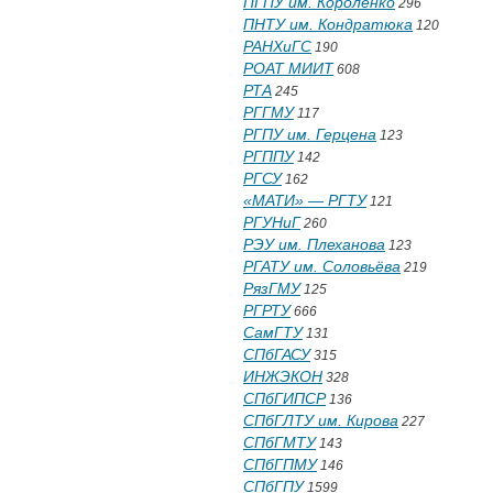
ПГПУ им. Короленко
296
ПНТУ им. Кондратюка
120
РАНХиГС
190
РОАТ МИИТ
608
РТА
245
РГГМУ
117
РГПУ им. Герцена
123
РГППУ
142
РГСУ
162
«МАТИ» — РГТУ
121
РГУНиГ
260
РЭУ им. Плеханова
123
РГАТУ им. Соловьёва
219
РязГМУ
125
РГРТУ
666
СамГТУ
131
СПбГАСУ
315
ИНЖЭКОН
328
СПбГИПСР
136
СПбГЛТУ им. Кирова
227
СПбГМТУ
143
СПбГПМУ
146
СПбГПУ
1599