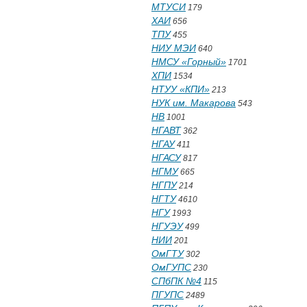
МТУСИ
179
ХАИ
656
ТПУ
455
НИУ МЭИ
640
НМСУ «Горный»
1701
ХПИ
1534
НТУУ «КПИ»
213
НУК им. Макарова
543
НВ
1001
НГАВТ
362
НГАУ
411
НГАСУ
817
НГМУ
665
НГПУ
214
НГТУ
4610
НГУ
1993
НГУЭУ
499
НИИ
201
ОмГТУ
302
ОмГУПС
230
СПбПК №4
115
ПГУПС
2489