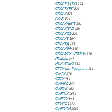
СПбГТИ (ТУ)
293
СПбГТУРП
236
СПбГУ
578
ГУАП
524
СПбГУНиПТ
291
СПбГУПТД
438
СПбГУСЭ
226
СПбГУТ
194
СПГУТД
151
СПбГУЭФ
145
СПбГЭТУ «ЛЭТИ»
379
ПИМаш
247
НИУ ИТМО
531
СГТУ им. Гагарина
114
СахГУ
278
СЗТУ
484
СибАГС
249
СибГАУ
462
СибГИУ
1654
СибГТУ
946
СГУПС
1473
СибГУТИ
2083