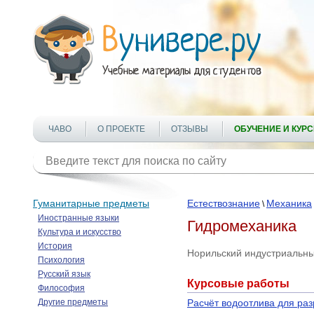
ЧАВО
О ПРОЕКТЕ
ОТЗЫВЫ
ОБУЧЕНИЕ И КУР
Гуманитарные предметы
Естествознание
Механика
\
Иностранные языки
Гидромеханика
Культура и искусство
История
Норильский индустриальны
Психология
Русский язык
Курсовые работы
Философия
Другие предметы
Расчёт водоотлива для ра