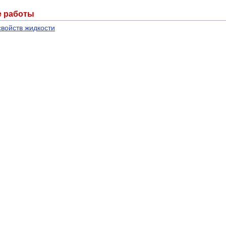
е работы
войств жидкости