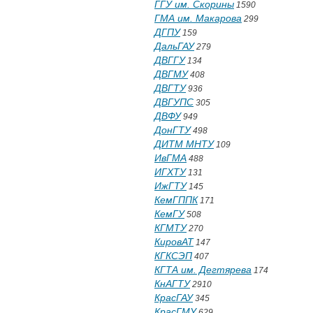
ГГУ им. Скорины
1590
ГМА им. Макарова
299
ДГПУ
159
ДальГАУ
279
ДВГГУ
134
ДВГМУ
408
ДВГТУ
936
ДВГУПС
305
ДВФУ
949
ДонГТУ
498
ДИТМ МНТУ
109
ИвГМА
488
ИГХТУ
131
ИжГТУ
145
КемГППК
171
КемГУ
508
КГМТУ
270
КировАТ
147
КГКСЭП
407
КГТА им. Дегтярева
174
КнАГТУ
2910
КрасГАУ
345
КрасГМУ
629