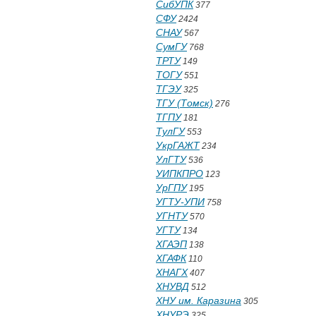
СибУПК
377
СФУ
2424
СНАУ
567
СумГУ
768
ТРТУ
149
ТОГУ
551
ТГЭУ
325
ТГУ (Томск)
276
ТГПУ
181
ТулГУ
553
УкрГАЖТ
234
УлГТУ
536
УИПКПРО
123
УрГПУ
195
УГТУ-УПИ
758
УГНТУ
570
УГТУ
134
ХГАЭП
138
ХГАФК
110
ХНАГХ
407
ХНУВД
512
ХНУ им. Каразина
305
ХНУРЭ
325