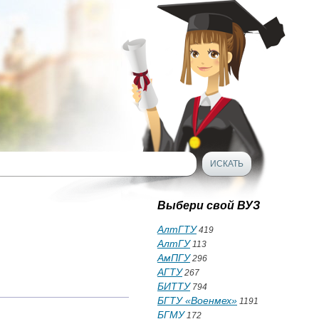
Выбери свой ВУЗ
АлтГТУ
419
АлтГУ
113
АмПГУ
296
АГТУ
267
БИТТУ
794
БГТУ «Военмех»
1191
БГМУ
172