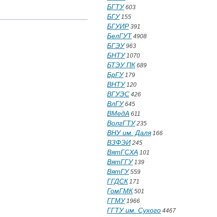
БГТУ
603
БГУ
155
БГУИР
391
БелГУТ
4908
БГЭУ
963
БНТУ
1070
БТЭУ ПК
689
БрГУ
179
ВНТУ
120
ВГУЭС
426
ВлГУ
645
ВМедА
611
ВолгГТУ
235
ВНУ им. Даля
166
ВЗФЭИ
245
ВятГСХА
101
ВятГГУ
139
ВятГУ
559
ГГДСК
171
ГомГМК
501
ГГМУ
1966
ГГТУ им. Сухого
4467