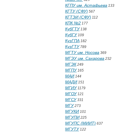
КГПУ им. Астафьева
133
КГТУ (СФУ)
567
КГТЭИ (СФУ)
112
КПК №2
177
КубГТУ
138
КубГУ
109
КузГПА
182
КузГТУ
789
МГТУ им. Носова
369
МГЭУ им. Сахарова
232
МГЭК
249
МГПУ
165
МАИ
144
МАДИ
151
МГИУ
1179
МГОУ
121
МГСУ
331
МГУ
273
МГУКИ
101
МГУПИ
225
МГУПС (МИИТ)
637
МГУТУ
122